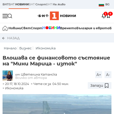
БНТ
БНТ
НОВИНИ
БНТ
Спорт
БНТ
На живо
BG
1
0
Новини
Свят
Спорт
Времето
България и еврото
Би
НАЗАД
Начало
Бизнес
Икономика
Влошава се финансовото състояние
на "Мини Марица - изток"
Цветелина Катанска
A+
A-
от
Всичко от автора
20:17, 18.10.2024
Чете се за: 04:50 мин.
Запази
Икономика