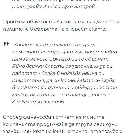
него", заяви Александър Загоров.
Проблем обаче остава липсата на цялостна
политика в сферата на енергетиката.
"Хората, които искат с нещо да
помогнат, се обръщат към нас, те явно
няма към кого другиго да се обърнат.
Явно всички власти са започнали да си
работят - всяка в някаква нейна си
територия, да си копае, както се казва,
в нейната си дупчица и обвързаността
между властите не е налице", посочи
Александър Загоров.
Според финансовия отчет на мините
компанията продължава да трупа сериозни
загуби. Към края на юни натрупаната загуба е