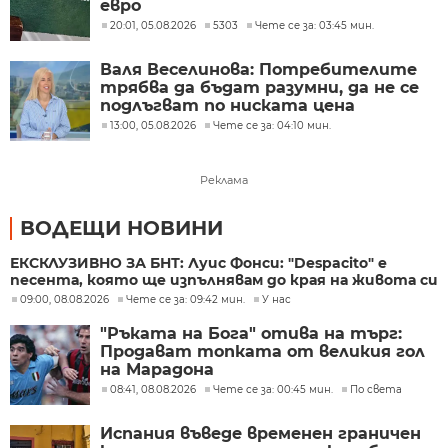
евро
20:01, 05.08.2026
5303
Чете се за: 03:45 мин.
Валя Веселинова: Потребителите
трябва да бъдат разумни, да не се
подлъгват по ниската цена
13:00, 05.08.2026
Чете се за: 04:10 мин.
Реклама
ВОДЕЩИ НОВИНИ
ЕКСКЛУЗИВНО ЗА БНТ: Луис Фонси: "Despacito" е
песента, която ще изпълнявам до края на живота си
09:00, 08.08.2026
Чете се за: 09:42 мин.
У нас
"Ръката на Бога" отива на търг:
Продават топката от великия гол
на Марадона
08:41, 08.08.2026
Чете се за: 00:45 мин.
По света
Испания въведе временен граничен