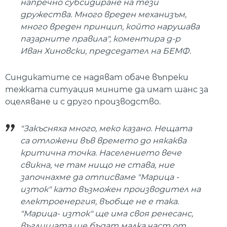
напречно субсидиране на тези
дружества. Много вреден механизъм,
много вреден принцип, който нарушава
пазарните правила", коментира д-р
Иван Хиновски, председател на БЕМФ.
Синдикатите се надяват обаче въпреки
тежката ситуация мините да имат шанс за
оцеляване и с друго производство.
"Закъсняха много, меко казано. Нещата
са отложени във времето до някаква
критична точка. Населението вече
свикна, че там нищо не става, ние
започнахме да отписваме "Марица -
изток" като възможен производител на
електроенергия, въобще не е така.
"Марица- изток" ще има своя ренесанс,
въглищата ще бъдат малка част от