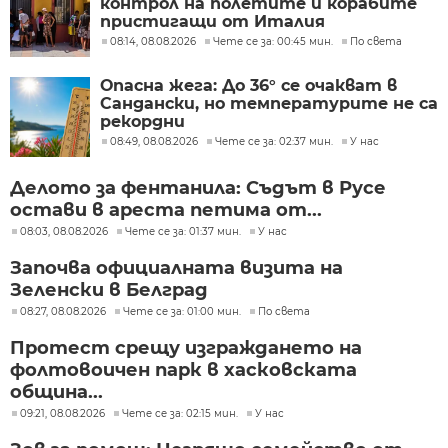
контрол на полетите и корабите
пристигащи от Италия
08:14, 08.08.2026
Чете се за: 00:45 мин.
По света
Опасна жега: До 36° се очакват в
Сандански, но температурите не са
рекордни
08:49, 08.08.2026
Чете се за: 02:37 мин.
У нас
Делото за фентанила: Съдът в Русе
остави в ареста петима от...
08:03, 08.08.2026
Чете се за: 01:37 мин.
У нас
Започва официалната визита на
Зеленски в Белград
08:27, 08.08.2026
Чете се за: 01:00 мин.
По света
Протест срещу изграждането на
фолтовоичен парк в хасковската
община...
09:21, 08.08.2026
Чете се за: 02:15 мин.
У нас