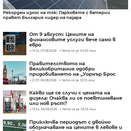
Рекорден износ на ток: Парковете с батерии
правят България лидер на пазара
От 9 август: Цените на
финансовите услуги вече само в
евро
14:14, 07.08.2026
Чете се за: 04:50 мин.
Правителството на
Великобритания одобри
придобиването на „Уорнър Брос
Дискавъри“ от „Парамаунт“ за 110
21:37, 06.08.2026
Чете се за: 02:15 мин.
млрд. долара
Какво ще се случи с цената на
дизела: Очаква ли се поевтиняване
или нов ръст?
13:24, 06.08.2026
Чете се за: 03:55 мин.
Приключва периодът с двойно
обозначаване на цените в левове и