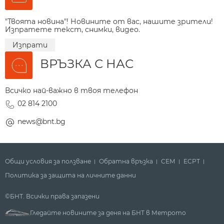
"Твоята новина"! Новините от вас, нашите зрители!
Изпратете текст, снимки, видео.
Изпрати
ВРЪЗКА С НАС
Всичко най-важно в твоя телефон
02 814 2100
news@bnt.bg
Общи условия за ползване
Обратна връзка
СЕМ
ECPT
Политика за защита на личните данни
©БНТ. Всички права запазени
Гледайте новините за деня на БНТ в Метрото