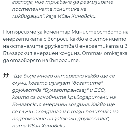
господа, ние тръгваме да реализираме
постепенната политика на
ликвидация", каза Иван Хиновски.
Потърсихме за коментар Министерството на
енергетиката с въпроси какво е състоянието
на останалите дружества в енергетиката и в
Българския енергиен холдинг. Оттам отказаха
да отговорят на въпросите.
"Ще бъде много интересно какво ще се
случи, когато излязат "богатите"
дружества "Булгартрансгаз" и ЕСО,
които са основните кръводарители на
Българския енергиен холдинг. Какво ще
се случи с холдинга и с тази политика на
подпомагане на закъсали дружества",
пита Иван Хиновски.