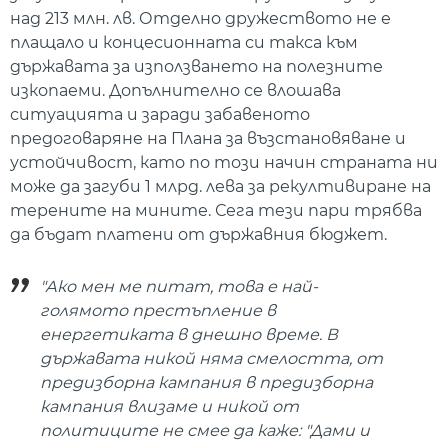
над 213 млн. лв. Отделно дружеството не е
плащало и концесионната си такса към
държавата за използването на полезните
изкопаеми. Допълнително се влошава
ситуацията и заради забавеното
предоговаряне на Плана за възстановяване и
устойчивост, като по този начин страната ни
може да загуби 1 млрд. лева за рекултивиране на
терените на мините. Сега тези пари трябва
да бъдат платени от държавния бюджет.
"Ако мен ме питат, това е най-
голямото престъпление в
енергетиката в днешно време. В
държавата никой няма смелостта, от
предизборна кампания в предизборна
кампания влизаме и никой от
политиците не смее да каже: "Дами и