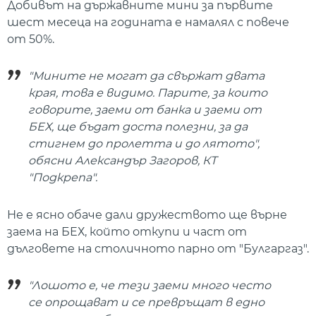
Добивът на държавните мини за първите
шест месеца на годината е намалял с повече
от 50%.
"Мините не могат да свържат двата
края, това е видимо. Парите, за които
говорите, заеми от банка и заеми от
БЕХ, ще бъдат доста полезни, за да
стигнем до пролетта и до лятото",
обясни Александър Загоров, КТ
"Подкрепа".
Не е ясно обаче дали дружеството ще върне
заема на БЕХ, който откупи и част от
дълговете на столичното парно от "Булгаргаз".
"Лошото е, че тези заеми много често
се опрощават и се превръщат в едно