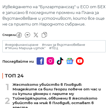
Извеждането на "Булгартрансгаз" и ЕСО от БЕХ
е записано в последните промени на Плана за
възстановяване и устойчивост, които все още
не са приети от Народното събрание.
Сподели
#недофинансиране
#план за възстановяване
#"Мини Марица-изток"
#ТЕЦ
Последвайте ни
ТОП 24
1
Жестокото убийство в Пловдив:
Младежите са били Георги повече от час и
си купили дюнери с парите му
2
Тийнейджърите, обвинени в жестокото
убийство на мъж в Пловдив, остават в
ареста