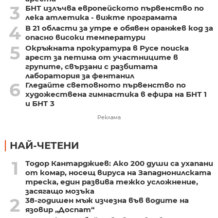
3
БНТ излъчва европейското първенство по
лека атлетика - вижте програмата
4
В 21 области за утре е обявен оранжев код за
опасно високи температури
5
Окръжната прокуратура в Русе поиска
арест за петима от участниците в
групите, свързани с разбитата
лаборатория за фентанил
6
Гледайте световното първенство по
художествена гимнастика в ефира на БНТ 1
и БНТ 3
Реклама
НАЙ-ЧЕТЕНИ
1
Тодор Кантарджиев: Ако 200 души са ухапани
от комар, носещ вируса на Западнонилската
треска, един развива тежко усложнение,
засягащо мозъка
2
38-годишен мъж изчезна във водите на
язовир „Доспат“