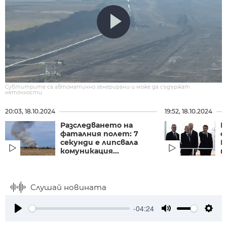
Субтитрите са автоматично генерирани и може да съдържат
неточности.
20:03, 18.10.2024
19:52, 18.10.2024
Разследването на
Б
фаталния полет: 7
е
секунди е липсвала
Б
комуникация...
п
Слушай новината
-04:24
Play
Mute
Setti