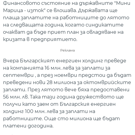
Финансовото състояние на държавните "Мини
Марица - изток" се влошава. Държавата ще
плаща заплатите на работниците до лятото
на следващата година, когато синдикатите
очакват да бъде приет план за овладяване на
кризата в предприятието.
Реклама
Вчера Българският енергиен холдинг преведе
на компанията 16 млн. лева за заплати за
септември , а през ноември предстои да бъдат
преведени нови 28 милиона за октомврийските
заплати. През лятото вече бяха предоставени
56 млн. лв. Така тази година дружеството ще
получи като заем от Българския енергиен
холдинг 100 млн. лева за заплати на
работниците. Още сто милиона ще бъдат
платени догодина.