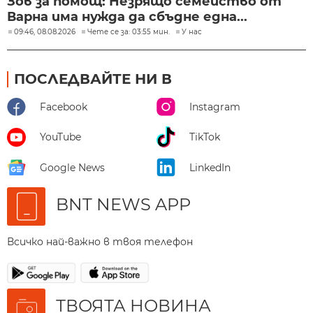
Зов за помощ: Незрящо семейство от
Варна има нужда да сбъдне една...
09:46, 08.08.2026
Чете се за: 03:55 мин.
У нас
ПОСЛЕДВАЙТЕ НИ В
Facebook
Instagram
YouTube
TikTok
Google News
LinkedIn
BNT NEWS APP
Всичко най-важно в твоя телефон
ТВОЯТА НОВИНА