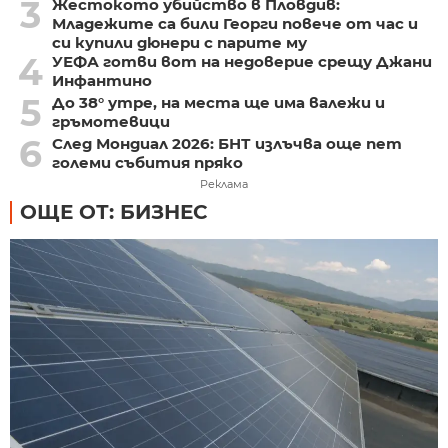
3
Жестокото убийство в Пловдив:
Младежите са били Георги повече от час и
си купили дюнери с парите му
4
УЕФА готви вот на недоверие срещу Джани
Инфантино
5
До 38° утре, на места ще има валежи и
гръмотевици
6
След Мондиал 2026: БНТ излъчва още пет
големи събития пряко
Реклама
ОЩЕ ОТ: БИЗНЕС