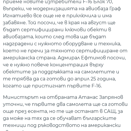
приеме новите изтребители F-16 Блок 70,
въпреки, че модернизацията на авиобаза Граф
Игнатиево все още не е приключила и има
забавяне. Той посочи, че в края на август ще
бъдат сертифицирани ключови обекти в
авиобазата, които след това ще бъдат
надградени с нужното оборудване и техника,
което не пречи за тяхното сертифициране от
американска страна. Адмирал Ефтимов посочи,
че е нужно повече концентрация върху
обектите за поддръжката на самолетите и
те трябва да са готови до април 25 година,
когато ще пристигнат първите F-16.
Министърът на отбраната Атанас Запрянов
уточни, че първите два самолета ще са готови
още през есента, но те ще останат в САЩ, за
да може на тях да се обучават българските
техници под ръководството на американски