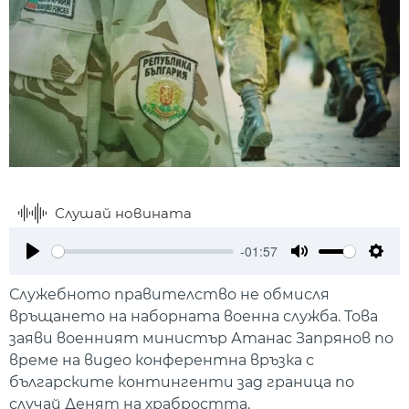
Слушай новината
-01:57
Play
Mute
Setti
Служебното правителство не обмисля
връщането на наборната военна служба. Това
заяви военният министър Атанас Запрянов по
време на видео конферентна връзка с
българските контингенти зад граница по
случай Денят на храбростта.