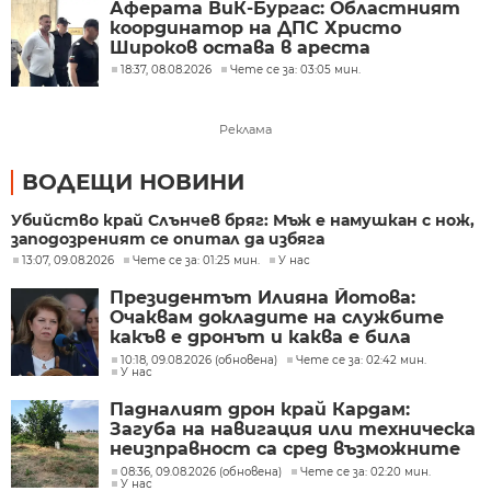
Аферата ВиК-Бургас: Областният
координатор на ДПС Христо
Широков остава в ареста
18:37, 08.08.2026
Чете се за: 03:05 мин.
Реклама
ВОДЕЩИ НОВИНИ
Убийство край Слънчев бряг: Мъж е намушкан с нож,
заподозреният се опитал да избяга
13:07, 09.08.2026
Чете се за: 01:25 мин.
У нас
Президентът Илияна Йотова:
Очаквам докладите на службите
какъв е дронът и каква е била
неговата роля
10:18, 09.08.2026 (обновена)
Чете се за: 02:42 мин.
У нас
Падналият дрон край Кардам:
Загуба на навигация или техническа
неизправност са сред възможните
причини
08:36, 09.08.2026 (обновена)
Чете се за: 02:20 мин.
У нас