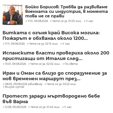
Бойко Борисов: Трябва да развиваме
военната си индустрия, в момента
това не се прави
11:51, 09.08.2026
Чете се за: 01:02 мин.
У нас
Битката с огъня край Висока могила:
Пожарът е обхванал около 1200...
11:11, 09.08.2026
Чете се за: 02:15 мин.
У нас
Испанските власти провериха около 200
пристигащи от Италия след...
13:01, 09.08.2026
Чете се за: 02:02 мин.
По света
Иран и Оман са близо до споразумение за
нов временен маршрут през...
08:05, 09.08.2026 (обновена)
Чете се за: 03:22 мин.
Близък изток
Протест заради мъртвородено бебе
във Варна
12:38, 09.08.2026
Чете се за: 01:45 мин.
У нас