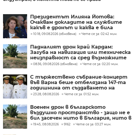
Президентът Илияна Йотова:
Очаквам докладите на службите
какъв е дронът и каква е била
неговата роля
10:18, 09.08.2026 (обновена)
Чете се за: 02:42 мин.
Падналият дрон край Кардам:
Загуба на навигация или техническа
неизправност са сред възможните
причини
08:36, 09.08.2026 (обновена)
Чете се за: 02:20 мин.
С тържествено събрание-концерт
във Варна беше отбелязана 147-та
годишнина от създаването на
Военноморските сили
23:28, 08.08.2026
Чете се за: 01:52 мин.
Военен дрон в българското
въздушно пространство - защо не е
бил засечен нито в България, нито в
Румъния?
19:45, 08.08.2026
9162
Чете се за: 03:27 мин.