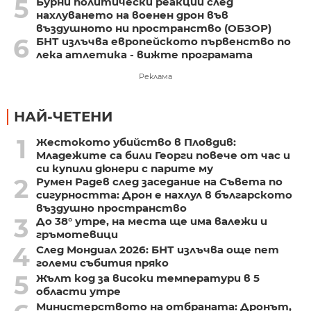
5
Бурни политически реакции след
нахлуването на военен дрон във
въздушното ни пространство (ОБЗОР)
6
БНТ излъчва европейското първенство по
лека атлетика - вижте програмата
Реклама
НАЙ-ЧЕТЕНИ
1
Жестокото убийство в Пловдив:
Младежите са били Георги повече от час и
си купили дюнери с парите му
2
Румен Радев след заседание на Съвета по
сигурността: Дрон е нахлул в българското
въздушно пространство
3
До 38° утре, на места ще има валежи и
гръмотевици
4
След Мондиал 2026: БНТ излъчва още пет
големи събития пряко
5
Жълт код за високи температури в 5
области утре
Министерството на отбраната: Дронът,