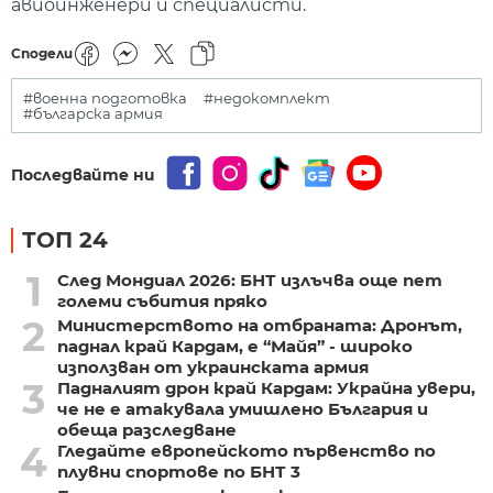
авиоинженери и специалисти.
Сподели
#военна подготовка
#недокомплект
#българска армия
Последвайте ни
ТОП 24
1
След Мондиал 2026: БНТ излъчва още пет
големи събития пряко
2
Министерството на отбраната: Дронът,
паднал край Кардам, е “Майя” - широко
използван от украинската армия
3
Падналият дрон край Кардам: Украйна увери,
че не е атакувала умишлено България и
обеща разследване
4
Гледайте европейското първенство по
плувни спортове по БНТ 3