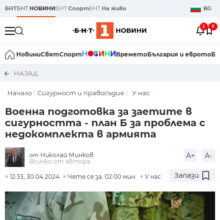
БНТ
БНТ
НОВИНИ
БНТ
Спорт
БНТ
На живо
BG
1
0
Новини
Свят
Спорт
Времето
България и еврото
Би
НАЗАД
Начало
Сигурност и правосъдие
У нас
Военна подготовка за заетите в
сигурността - план Б за проблема с
недокомплекта в армията
Николай Минков
A+
A-
от
Всичко от автора
Запази
12:33, 30.04.2024
Чете се за: 02:00 мин.
У нас