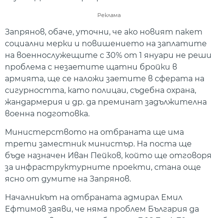
Реклама
Запрянов, обаче, уточни, че ако новият пакет
социални мерки и повишението на заплатите
на военнослужещите с 30% от 1 януари не реши
проблема с незаетите щатни бройки в
армията, ще се наложи заетите в сферата на
сигурността, като полицаи, съдебна охрана,
жандармерия и др. да преминат задължителна
военна подготовка.
Министерството на отбраната ще има
трети заместник министър. На поста ще
бъде назначен Иван Пейков, който ще отговоря
за инфраструктурните проекти, стана още
ясно от думите на Запрянов.
Началникът на отбраната адмирал Емил
Ефтимов заяви, че няма проблем България да