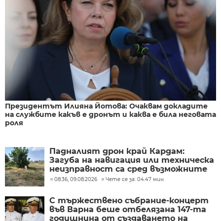
Президентът Илияна Йотова: Очаквам докладите
на службите какъв е дронът и каква е била неговата
роля
Падналият дрон край Кардам:
Загуба на навигация или техническа
неизправност са сред възможните
причини
08:36, 09.08.2026
Чете се за: 04:47 мин.
С тържествено събрание-концерт
във Варна беше отбелязана 147-та
годишнина от създаването на