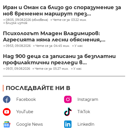
Иран и Оман са близо до споразумение за
нов временен маршрут през...
08:05, 09.08.2026 (обновена)
Чете се за: 03:22 мин.
Близък изток
Психологът Младен Владимиров:
Агресията няма лесни обяснения,...
09:53, 09.08.2026
Чете се за: 04:45 мин.
У нас
Над 900 деца са записани за безплатни
профилактични прегледи в...
09:31, 09.08.2026
Чете се за: 05:27 мин.
У нас
ПОСЛЕДВАЙТЕ НИ В
Facebook
Instagram
YouTube
TikTok
Google News
LinkedIn