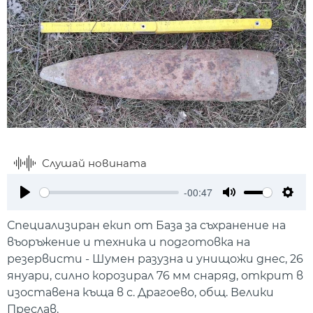
Слушай новината
-00:47
Play
Mute
Setti
Специализиран екип от База за съхранение на
въоръжение и техника и подготовка на
резервисти - Шумен разузна и унищожи днес, 26
януари, силно корозирал 76 мм снаряд, открит в
изоставена къща в с. Драгоево, общ. Велики
Преслав.