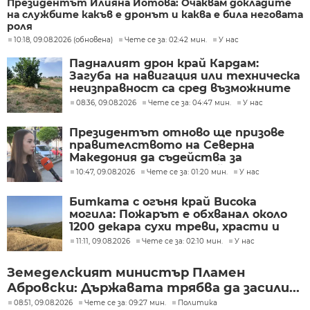
Президентът Илияна Йотова: Очаквам докладите
на службите какъв е дронът и каква е била неговата
роля
10:18, 09.08.2026 (обновена)
Чете се за: 02:42 мин.
У нас
Падналият дрон край Кардам:
Загуба на навигация или техническа
неизправност са сред възможните
причини
08:36, 09.08.2026
Чете се за: 04:47 мин.
У нас
Президентът отново ще призове
правителството на Северна
Македония да съдейства за
лечението на Ива Михайлова
10:47, 09.08.2026
Чете се за: 01:20 мин.
У нас
Битката с огъня край Висока
могила: Пожарът е обхванал около
1200 декара сухи треви, храсти и
дъбова гора
11:11, 09.08.2026
Чете се за: 02:10 мин.
У нас
Земеделският министър Пламен
Абровски: Държавата трябва да засили...
08:51, 09.08.2026
Чете се за: 09:27 мин.
Политика