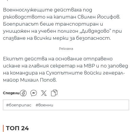
Военнослужещите действаха под
ръководството на капитан Свилен Йосифов.
Боеприпасът беше транспортиран и
унищожен на учебен полигон „Дивдядово” при
спазване на всички мерки за безопасност.
Реклама
Екипът действа на основание отправено
искане на главния секретар на МВР и по заповед
на командира на Сухопътните войски генерал-
майор Михаил Попов.
Сподели
#боеприпас
#военни
ТОП 24