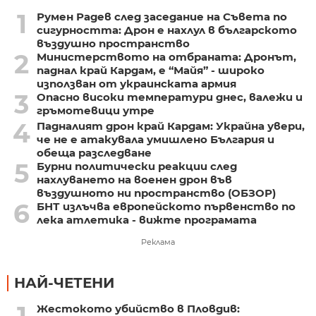
1
Румен Радев след заседание на Съвета по
сигурността: Дрон е нахлул в българското
въздушно пространство
2
Министерството на отбраната: Дронът,
паднал край Кардам, е “Майя” - широко
използван от украинската армия
3
Опасно високи температури днес, валежи и
гръмотевици утре
4
Падналият дрон край Кардам: Украйна увери,
че не е атакувала умишлено България и
обеща разследване
5
Бурни политически реакции след
нахлуването на военен дрон във
въздушното ни пространство (ОБЗОР)
6
БНТ излъчва европейското първенство по
лека атлетика - вижте програмата
Реклама
НАЙ-ЧЕТЕНИ
Жестокото убийство в Пловдив: