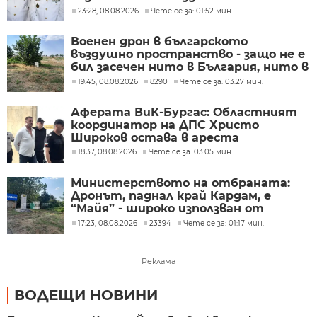
Военноморските сили
23:28, 08.08.2026
Чете се за: 01:52 мин.
Военен дрон в българското
въздушно пространство - защо не е
бил засечен нито в България, нито в
Румъния?
19:45, 08.08.2026
8290
Чете се за: 03:27 мин.
Аферата ВиК-Бургас: Областният
координатор на ДПС Христо
Широков остава в ареста
18:37, 08.08.2026
Чете се за: 03:05 мин.
Министерството на отбраната:
Дронът, паднал край Кардам, е
“Майя” - широко използван от
украинската армия
17:23, 08.08.2026
23394
Чете се за: 01:17 мин.
Реклама
ВОДЕЩИ НОВИНИ