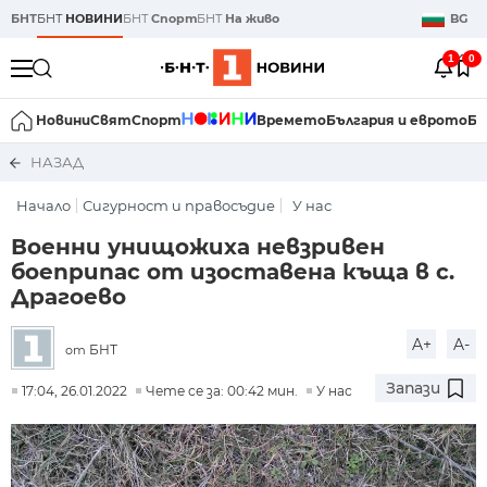
БНТ
БНТ
НОВИНИ
БНТ
Спорт
БНТ
На живо
BG
1
0
Новини
Свят
Спорт
Времето
България и еврото
Би
НАЗАД
Начало
Сигурност и правосъдие
У нас
Военни унищожиха невзривен
боеприпас от изоставена къща в с.
Драгоево
A+
A-
БНТ
от
Запази
17:04, 26.01.2022
Чете се за: 00:42 мин.
У нас