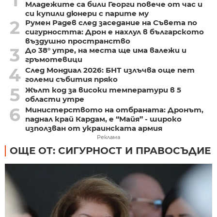
1
Младежите са били Георги повече от час и
си купили дюнери с парите му
2
Румен Радев след заседание на Съвета по
сигурността: Дрон е нахлул в българското
въздушно пространство
3
До 38° утре, на места ще има валежи и
гръмотевици
4
След Мондиал 2026: БНТ излъчва още пет
големи събития пряко
5
Жълт код за високи температури в 5
области утре
6
Министерството на отбраната: Дронът,
паднал край Кардам, е “Майя” - широко
използван от украинската армия
Реклама
ОЩЕ ОТ: СИГУРНОСТ И ПРАВОСЪДИЕ