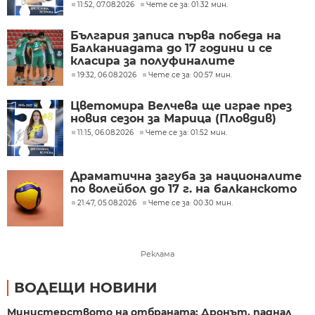
11:52, 07.08.2026
Чете се за: 01:32 мин.
България записа първа победа на
Балканиадата до 17 години и се
класира за полуфиналите
19:32, 06.08.2026
Чете се за: 00:57 мин.
Цветомира Велчева ще играе през
новия сезон за Марица (Пловдив)
11:15, 06.08.2026
Чете се за: 01:52 мин.
Драматична загуба за националите
по волейбол до 17 г. на балканското
21:47, 05.08.2026
Чете се за: 00:30 мин.
Реклама
ВОДЕЩИ НОВИНИ
Министерството на отбраната: Дронът, паднал