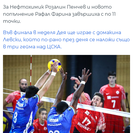
За Нефтохимик Розалин Пенчев и новото
попълнение Рафал Фарина завършиха с по 11
точки.
Във финала в неделя Дея ще играе с домакина
Левски, който по-рано през деня се наложи също
в три гейма над ЦСКА.