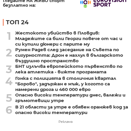
Гледайте НА ЖИВО спорт
безплатно на:
ТОП 24
1
Жестокото убийство в Пловдив:
Младежите са били Георги повече от час и
си купили дюнери с парите му
2
Румен Радев след заседание на Съвета по
сигурността: Дрон е нахлул в българското
въздушно пространство
3
БНТ излъчва европейското първенство по
лека атлетика - вижте програмата
4
Гонка с полицията в столичния квартал
"Борово", задържан е мъж, у когото са
намерени дрога и 460 000 евро
5
Опасно високи температури днес, валежи и
гръмотевици утре
6
В 21 области за утре е обявен оранжев код за
опасно високи температури
Реклама