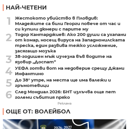
НАЙ-ЧЕТЕНИ
1
Жестокото убийство в Пловдив:
Младежите са били Георги повече от час и
си купили дюнери с парите му
2
Тодор Кантарджиев: Ако 200 души са ухапани
от комар, носещ вируса на Западнонилската
треска, един развива тежко усложнение,
засягащо мозъка
3
38-годишен мъж изчезна във водите на
язовир „Доспат“
4
УЕФА готви вот на недоверие срещу Джани
Инфантино
5
До 38° утре, на места ще има валежи и
гръмотевици
6
След Мондиал 2026: БНТ излъчва още пет
големи събития пряко
Реклама
ОЩЕ ОТ: ВОЛЕЙБОЛ