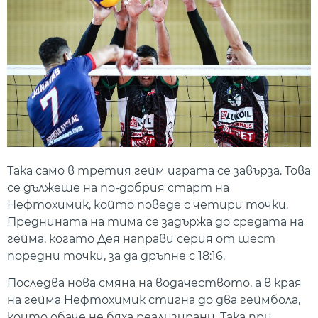
Така само в третия гейм играта се завърза. Това
се дължеше на по-добрия старт на
Нефтохимик, който поведе с четири точки.
Преднината на тима се задържа до средата на
гейма, когато Дея направи серия от шест
поредни точки, за да дръпне с 18:16.
Последва нова смяна на водачеството, а в края
на гейма Нефтохимик стигна до два геймбола,
които обаче не бяха реализирани. Така при