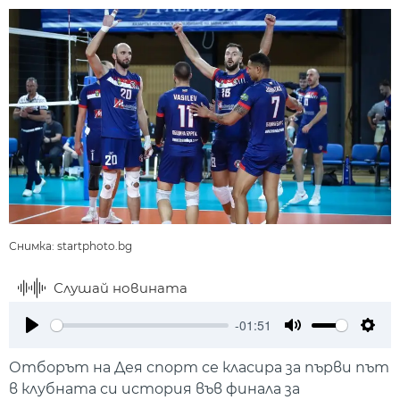
Снимка: startphoto.bg
Слушай новината
-01:51
Play
Mute
Setti
Отборът на Дея спорт се класира за първи път
в клубната си история във финала за