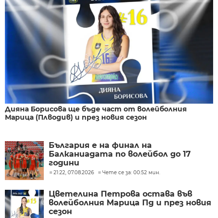
Дияна Борисова ще бъде част от волейболния
Марица (Плводив) и през новия сезон
България е на финал на
Балканиадата по волейбол до 17
години
21:22, 07.08.2026
Чете се за: 00:52 мин.
Цветелина Петрова остава във
волейболния Марица Пд и през новия
сезон