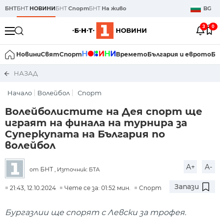
БНТ
БНТ
НОВИНИ
БНТ
Спорт
БНТ
На живо
BG
3
0
Новини
Свят
Спорт
Времето
България и еврото
Би
НАЗАД
Начало
Волейбол
Спорт
Волейболистите на Дея спорт ще
играят на финала на турнира за
Суперкупата на България по
волейбол
A+
A-
БНТ
от
, Източник: БТА
Запази
21:43, 12.10.2024
Чете се за: 01:52 мин.
Спорт
Бургазлии ще спорят с Левски за трофея.