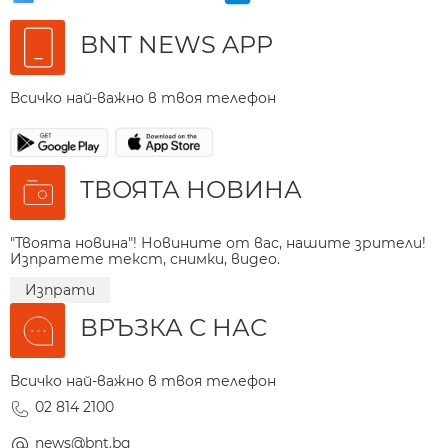
BNT NEWS APP
Всичко най-важно в твоя телефон
ТВОЯТА НОВИНА
"Твоята новина"! Новините от вас, нашите зрители!
Изпратете текст, снимки, видео.
Изпрати
ВРЪЗКА С НАС
Всичко най-важно в твоя телефон
02 814 2100
news@bnt.bg