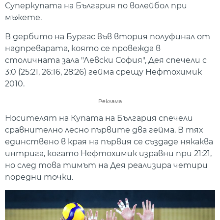
Суперкупата на България по волейбол при
мъжете.
В дербито на Бургас във втория полуфинал от
надпреварата, която се провежда в
столичната зала "Левски София", Дея спечели с
3:0 (25:21, 26:16, 28:26) гейма срещу Нефтохимик
2010.
Реклама
Носителят на Купата на България спечели
сравнително лесно първите два гейма. В тях
единствено в края на първия се създаде някаква
интрига, когато Нефтохимик изравни при 21:21,
но след това тимът на Дея реализира четири
поредни точки.