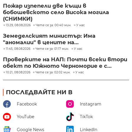
Пожар изпепели две къщи в
бобошевското село Висока могила
(СНИМКИ)
13:29, 08.08.2026
Чете се за: 00:40 мин.
У нас
Земеделският министър: Има
"аномалии" в цените на...
11:45, 08.08.2026
Чете се за: 01:17 мин.
У нас
Проверките на НАП: Почти всеки втори
обект по Южното Черноморие е с...
10:21, 08.08.2026
Чете се за: 02:02 мин.
У нас
ПОСЛЕДВАЙТЕ НИ В
Facebook
Instagram
YouTube
TikTok
Google News
LinkedIn