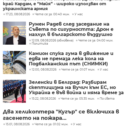
край Кардам, е “Майя” - широко използван от
украинската армия
17:23, 08.08.2026
Чете се за: 00:40 мин.
У нас
Румен Радев след заседание на
Съвета по сигурността: Дрон е
нахлул в българското въздушно
пространство
12:09, 08.08.2026 (обновена)
Чете се за: 04:00 мин.
Политика
Камион спука гума в движение и
едва не премаза лека кола на
Подбалканския път (СНИМКИ)
12:00, 08.08.2026
Чете се за: 01:07 мин.
У нас
Зеленски в Белград: Разбирам
скептицизма на Вучич към ЕС, но
Украйна е във война и няма време за
скептицизъм
15:22, 08.08.2026
Чете се за: 05:35 мин.
По света
Два хеликоптера "Кугър" се включиха в
гасенето на пожара...
15:01, 08.08.2026
Чете се за: 01:02 мин.
У нас