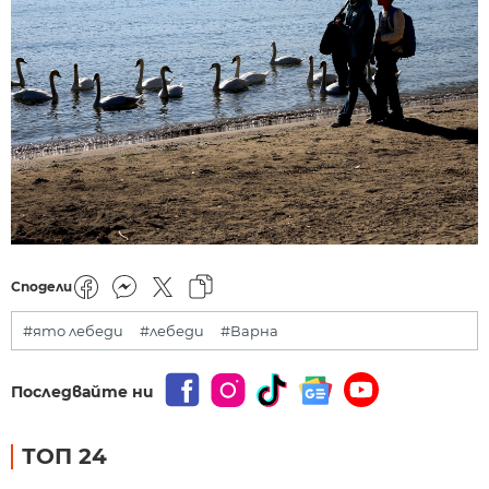
Сподели
#ято лебеди
#лебеди
#Варна
Последвайте ни
ТОП 24