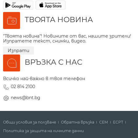
ТВОЯТА НОВИНА
"Твоята новина"! Новините от вас, нашите зрители!
Изпратете текст, снимки, видео.
Изпрати
ВРЪЗКА С НАС
Всичко най-важно в твоя телефон
02 814 2100
news@bnt.bg
Общи условия за ползване
Обратна връзка
СЕМ
ECPT
Политика за защита на личните данни