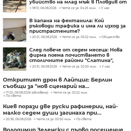
убийство на млад мъж в Пловдив от
тийнейджъри
18:10, 06.08.2026
Чете се за: 04:25 мин.
У нас
В капана на фентанила: Кой
ръководи трафика и има ли изход за
пристрастените?
20:21, 06.08.2026
Чете се за: 05:22 мин.
Общество
След повече от седем месеца: Нова
фирма поема почистването в
столичните райони "Слатина",
"Подуяне" и "Изгрев"
20:31, 06.08.2026
Чете се за: 02:30 мин.
У нас
Откритият дрон в Лайпциг: Берлин
съобщи за "нов сценарий на...
17:20, 06.08.2026 (обновена)
Чете се за: 02:22 мин.
По света
Киев порази две руски рафинерии, най-
малко седем души загинаха при...
20:36, 06.08.2026
Чете се за: 00:50 мин.
По света
Володимир Зеленски с първо посещение