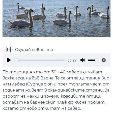
Слушай новината
-00:27
Play
Mute
Setti
По традиция ято от 30 - 40 лебеда зимуват
всяка година във Варна. Те са от защитения вид
ням лебед (Cygnus olor) и през топлата част от
годината живеят в скандинавските страни. За
радост на малки и големи красивите птици
остават на варненския плаж до късна пролет,
когато отново отлитат на север.