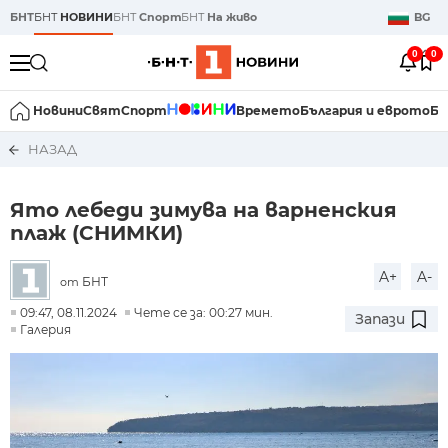
БНТ
БНТ
НОВИНИ
БНТ
Спорт
БНТ
На живо
BG
0
0
Новини
Свят
Спорт
Времето
България и еврото
Би
НАЗАД
Ято лебеди зимува на варненския
плаж (СНИМКИ)
A+
A-
БНТ
от
09:47, 08.11.2024
Чете се за: 00:27 мин.
Запази
Галерия