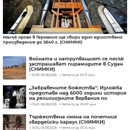
Малък орган в Германия ще свири едно единствено
произведение до 2640 г. (СНИМКИ)
Войната и натрупващият се пясък
застрашават пирамидите в Судан
(СНИМКИ)
15:09, 06.08.2026
Чете се за: 02:15 мин.
„Забравените божества“: Изложба
представя над 6000 години история
на религиозните вярвания по
българските земи (СНИМКИ)
13:45, 06.08.2026
Чете се за: 00:47 мин.
Тържествена смяна на почетния
гвардейски караул (СНИМКИ)
15:34, 05.08.2026
Чете се за: 00:12 мин.