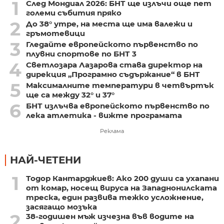
1
След Мондиал 2026: БНТ ще излъчи още пет
големи събития пряко
2
До 38° утре, на места ще има валежи и
гръмотевици
3
Гледайте европейското първенство по
плувни спортове по БНТ 3
4
Светлозара Лазарова става директор на
дирекция „Програмно съдържание“ в БНТ
5
Максималните температури в четвъртък
ще са между 32° и 37°
6
БНТ излъчва европейското първенство по
лека атлетика - вижте програмата
Реклама
НАЙ-ЧЕТЕНИ
1
Тодор Кантарджиев: Ако 200 души са ухапани
от комар, носещ вируса на Западнонилската
треска, един развива тежко усложнение,
засягащо мозъка
2
38-годишен мъж изчезна във водите на