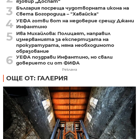
язовир „Доспат“
3
България посреща чудотворната икона на
Света Богородица – "Хавайска"
4
УЕФА готви вот на недоверие срещу Джани
Инфантино
5
Ива Михайлова: Полицаят, направил
измерванията за експертизата на
прокуратурата, няма необходимото
образование
6
УЕФА поздрави Инфантино, но свали
доверието си от ФИФА
Реклама
ОЩЕ ОТ: ГАЛЕРИЯ