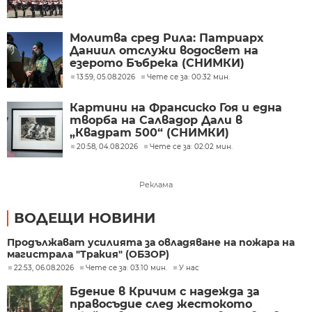
Молитва сред Рила: Патриарх
Даниил отслужи водосвет на
езерото Бъбрека (СНИМКИ)
13:59, 05.08.2026
Чете се за: 00:32 мин.
Картини на Франсиско Гоя и една
творба на Салвадор Дали в
„Квадрат 500“ (СНИМКИ)
20:58, 04.08.2026
Чете се за: 02:02 мин.
Реклама
ВОДЕЩИ НОВИНИ
Продължават усилията за овладяване на пожара на
магистрала "Тракия" (ОБЗОР)
22:53, 06.08.2026
Чете се за: 03:10 мин.
У нас
Бдение в Кричим с надежда за
правосъдие след жестокото