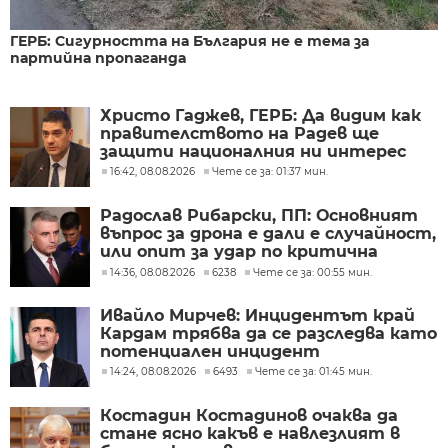
ГЕРБ: Сигурността на България не е тема за
партийна пропаганда
Христо Гаджев, ГЕРБ: Да видим как
правителството на Радев ще
защити националния ни интерес
16:42, 08.08.2026
Чете се за: 01:37 мин.
Радослав Рибарски, ПП: Основният
въпрос за дрона е дали е случайност,
или опит за удар по критична
инфраструктура
14:36, 08.08.2026
6238
Чете се за: 00:55 мин.
Ивайло Мирчев: Инцидентът край
Кардам трябва да се разследва като
потенциален инцидент
14:24, 08.08.2026
6493
Чете се за: 01:45 мин.
Костадин Костадинов очаква да
стане ясно какъв е навлезлият в