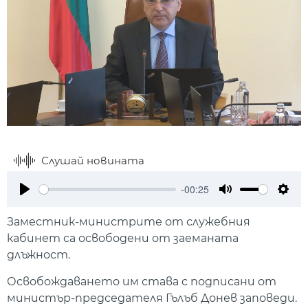
Слушай новината
-00:25
Play
Mute
Setti
Заместник-министрите от служебния
кабинет са освободени от заеманата
длъжност.
Освобождаването им става с подписани от
министър-председателя Гълъб Донев заповеди.