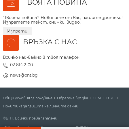
ТВОЯТА НОВИНА
"Твоята новина"! Новините от вас, нашите зрители!
Изпратете текст, снимки, видео.
Изпрати
ВРЪЗКА С НАС
Всичко най-важно в твоя телефон
02 814 2100
news@bnt.bg
Общи условия за ползване
Обратна връзка
СЕМ
ECPT
Политика за защита на личните данни
©БНТ. Всички права запазени
Гледайте новините за деня на БНТ в Метрото