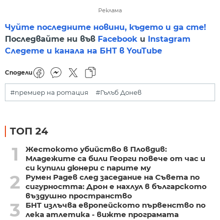
Реклама
Чуйте последните новини, където и да сте!
Последвайте ни във
Facebook
и
Instagram
Следете и канала на БНТ в YouTube
Сподели
#премиер на ротация
#Гълъб Донев
ТОП 24
1
Жестокото убийство в Пловдив:
Младежите са били Георги повече от час и
си купили дюнери с парите му
2
Румен Радев след заседание на Съвета по
сигурността: Дрон е нахлул в българското
въздушно пространство
3
БНТ излъчва европейското първенство по
лека атлетика - вижте програмата