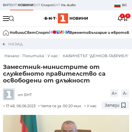
БНТ
БНТ
НОВИНИ
БНТ
Спорт
БНТ
На живо
BG
2
0
Новини
Свят
Спорт
Времето
България и еврото
Би
НАЗАД
Начало
Политика
У нас
КАБИНЕТЪТ "ДЕНКОВ-ГАБРИЕЛ"
Заместник-министрите от
служебното правителство са
освободени от длъжност
A+
A-
БНТ
от
Запази
17:48, 06.06.2023
Чете се за: 00:20 мин.
У нас