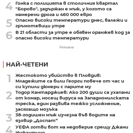
4
Гонка с полицията в столичния квартал
"Борово", задържан е мъж, у когото са
намерени дрога и 460 000 евро
5
Опасно високи температури днес, валежи и
гръмотевици утре
6
В 21 области за утре е обявен оранжев код за
опасно високи температури
Реклама
НАЙ-ЧЕТЕНИ
1
Жестокото убийство в Пловдив:
Младежите са били Георги повече от час и
си купили дюнери с парите му
2
Тодор Кантарджиев: Ако 200 души са ухапани
от комар, носещ вируса на Западнонилската
треска, един развива тежко усложнение,
засягащо мозъка
3
38-годишен мъж изчезна във водите на
язовир „Доспат“
4
УЕФА готви вот на недоверие срещу Джани
Инфантино