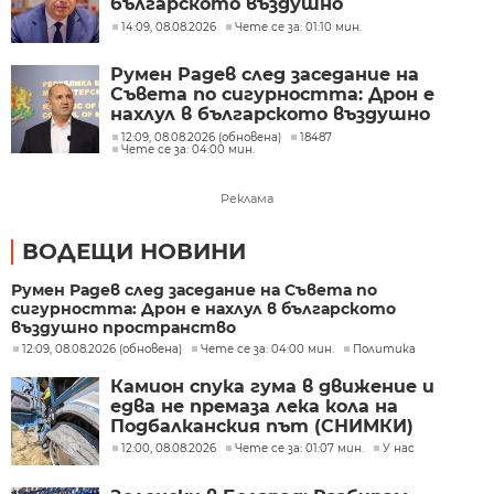
българското въздушно
пространство дрон
14:09, 08.08.2026
Чете се за: 01:10 мин.
Румен Радев след заседание на
Съвета по сигурността: Дрон е
нахлул в българското въздушно
пространство
12:09, 08.08.2026 (обновена)
18487
Чете се за: 04:00 мин.
Реклама
ВОДЕЩИ НОВИНИ
Румен Радев след заседание на Съвета по
сигурността: Дрон е нахлул в българското
въздушно пространство
12:09, 08.08.2026 (обновена)
Чете се за: 04:00 мин.
Политика
Камион спука гума в движение и
едва не премаза лека кола на
Подбалканския път (СНИМКИ)
12:00, 08.08.2026
Чете се за: 01:07 мин.
У нас