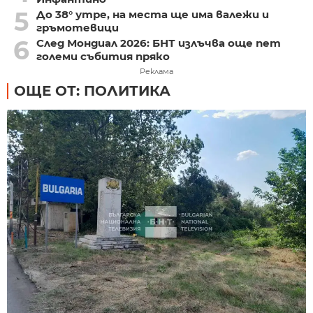
5
До 38° утре, на места ще има валежи и
гръмотевици
6
След Мондиал 2026: БНТ излъчва още пет
големи събития пряко
Реклама
ОЩЕ ОТ: ПОЛИТИКА