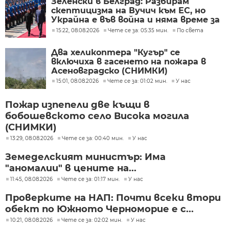
Зеленски в Белград: Разбирам
скептицизма на Вучич към ЕС, но
Украйна е във война и няма време за
скептицизъм
15:22, 08.08.2026
Чете се за: 05:35 мин.
По света
Два хеликоптера "Кугър" се
включиха в гасенето на пожара в
Асеновградско (СНИМКИ)
15:01, 08.08.2026
Чете се за: 01:02 мин.
У нас
Пожар изпепели две къщи в
бобошевското село Висока могила
(СНИМКИ)
13:29, 08.08.2026
Чете се за: 00:40 мин.
У нас
Земеделският министър: Има
"аномалии" в цените на...
11:45, 08.08.2026
Чете се за: 01:17 мин.
У нас
Проверките на НАП: Почти всеки втори
обект по Южното Черноморие е с...
10:21, 08.08.2026
Чете се за: 02:02 мин.
У нас