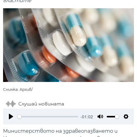
властите
Снимка: Архив/
Слушай новината
-01:02
Play
Mute
Setti
Министерството на здравеопазването и