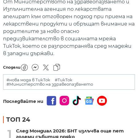
От Министерството на здравеопазването и
Изпълнителна агенция по лекарствата
апелират към отговорен подход при приема на
лекарствени продукти и обръщат внимание на
родителите за ново опасно
предизвикателство в социалната мрежа
ТикТок, което се разпространява сред младежи
в западни държави.
Сподели
#нова мода в ТикТок
#ТикТок
#Министерство на здравеопазването
Последвайте ни
ТОП 24
1
След Мондиал 2026: БНТ излъчва още пет
големи събития пряко