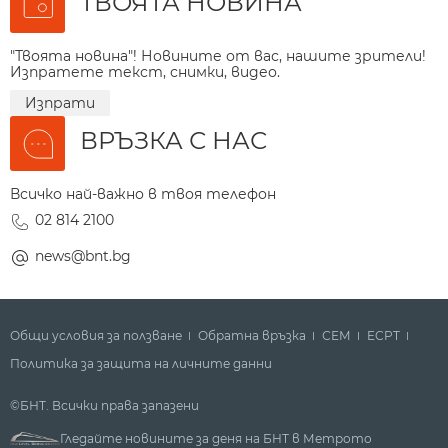
ТВОЯТА НОВИНА
"Твоята новина"! Новините от вас, нашите зрители!
Изпратете текст, снимки, видео.
Изпрати
ВРЪЗКА С НАС
Всичко най-важно в твоя телефон
02 814 2100
news@bnt.bg
Общи условия за ползване
Обратна връзка
СЕМ
ECPT
Политика за защита на личните данни
©БНТ. Всички права запазени
Гледайте новините за деня на БНТ в Метрото