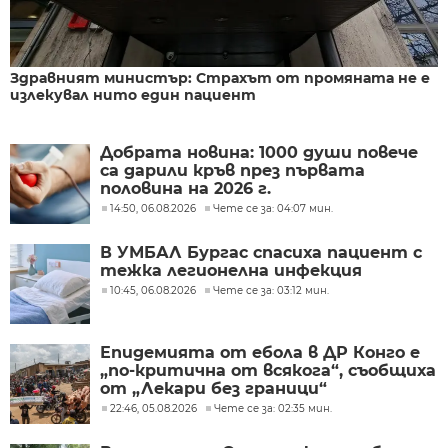
Здравният министър: Страхът от промяната не е
излекувал нито един пациент
Добрата новина: 1000 души повече
са дарили кръв през първата
половина на 2026 г.
14:50, 06.08.2026
Чете се за: 04:07 мин.
В УМБАЛ Бургас спасиха пациент с
тежка легионелна инфекция
10:45, 06.08.2026
Чете се за: 03:12 мин.
Епидемията от ебола в ДР Конго е
„по-критична от всякога“, съобщиха
от „Лекари без граници“
22:46, 05.08.2026
Чете се за: 02:35 мин.