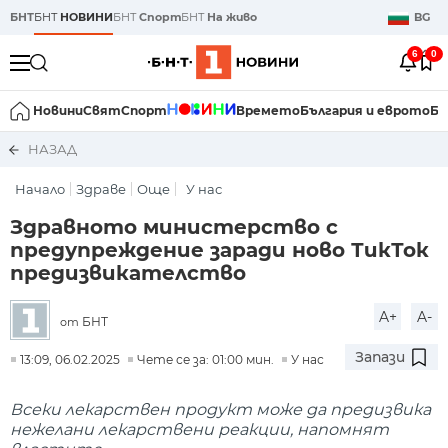
БНТ
БНТ
НОВИНИ
БНТ
Спорт
БНТ
На живо
BG
6
0
Новини
Свят
Спорт
Времето
България и еврото
Би
НАЗАД
Начало
Здраве
Още
У нас
Здравното министерство с
предупреждение заради ново ТикТок
предизвикателство
A+
A-
БНТ
от
Запази
13:09, 06.02.2025
Чете се за: 01:00 мин.
У нас
Всеки лекарствен продукт може да предизвика
нежелани лекарствени реакции, напомнят