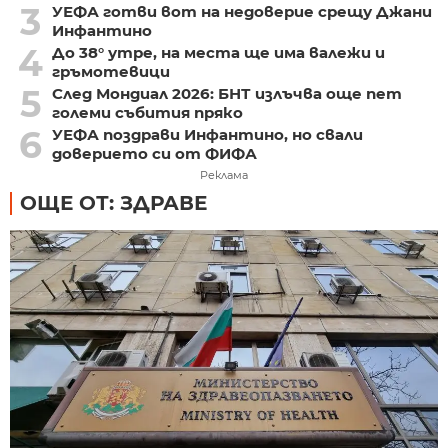
3
УЕФА готви вот на недоверие срещу Джани
Инфантино
4
До 38° утре, на места ще има валежи и
гръмотевици
5
След Мондиал 2026: БНТ излъчва още пет
големи събития пряко
6
УЕФА поздрави Инфантино, но свали
доверието си от ФИФА
Реклама
ОЩЕ ОТ: ЗДРАВЕ