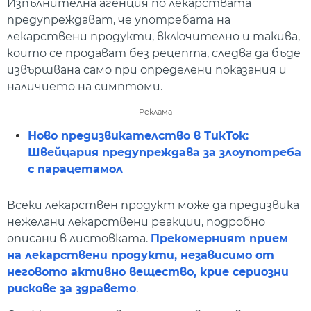
Изпълнителна агенция по лекарствата
предупреждават, че употребата на
лекарствени продукти, включително и такива,
които се продават без рецепта, следва да бъде
извършвана само при определени показания и
наличието на симптоми.
Реклама
Ново предизвикателство в ТикТок:
Швейцария предупреждава за злоупотреба
с парацетамол
Всеки лекарствен продукт може да предизвика
нежелани лекарствени реакции, подробно
описани в листовката.
Прекомерният прием
на лекарствени продукти, независимо от
неговото активно вещество, крие сериозни
рискове за здравето
.