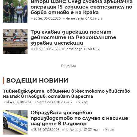
Втори шанс: След сложна гръбначна
операция 15-годишен състезател по
борба отново е на крака
20:54, 05.08.2026
Чете се за: 04:05 мин.
Три главни дирекции поемат
дейностите на Регионалните
здравни инспекции
19:07, 05.08.2026
Чете се за: 01:50 мин.
Реклама
ВОДЕЩИ НОВИНИ
Тийнейджърите, обвинени в жестокото убийство
на мъж в Пловдив, остават в ареста
14:43, 07.08.2026
Чете се за: 01:20 мин.
У нас
Образуваха досъдебно
производстово по случая с насилие
над дете в Радомир
15:46, 07.08.2026
Чете се за: 01:37 мин.
У нас