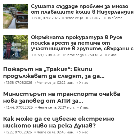
Сушата създаде проблем за много
от плаващите къщи в Нидерландия
17:10, 07.08.2026
Чете се за: 01:50 мин.
По света
Окръжната прокуратура в Русе
поиска арест за петима от
участниците в групите, свързани с
разбитата лаборатория за
10:59, 07.08.2026
Чете се за: 02:50 мин.
У нас
фентанил
Пожарът на „Тракия“: Екипи
продължават да следят, за да...
12:38, 07.08.2026
Чете се за: 02:22 мин.
У нас
Министърът на транспорта очаква
нова заповед от АПИ за...
13:44, 07.08.2026
Чете се за: 02:37 мин.
У нас
Как може да се избегне екстремно
ниското ниво на река Дунав?
12:27, 07.08.2026
Чете се за: 02:45 мин.
У нас