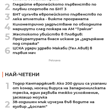
2
Гледайте европейското първенство по
плувни спортове по БНТ 3
3
БНТ излъчва европейското първенство по
лека атлетика - вижте програмата
4
Километрично задръстване по обходните
маршрути след пожара на АМ "Тракия"
5
Жестокото убийство в Пловдив:
Прокуратурата внася искане за „задържане
под стража“
6
ЦСКА удари здраво Макаби (Тел Авив) в
първия мач
Реклама
НАЙ-ЧЕТЕНИ
1
Тодор Кантарджиев: Ако 200 души са ухапани
от комар, носещ вируса на Западнонилската
треска, един развива тежко усложнение,
засягащо мозъка
2
38-годишен мъж изчезна във водите на
язовир „Доспат“