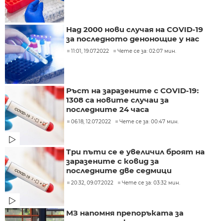
Над 2000 нови случая на COVID-19
за последното денонощие у нас
11:01, 19.07.2022
Чете се за: 02:07 мин.
Ръст на заразените с COVID-19:
1308 са новите случаи за
последните 24 часа
06:18, 12.07.2022
Чете се за: 00:47 мин.
Три пъти се е увеличил броят на
заразените с ковид за
последните две седмици
20:32, 09.07.2022
Чете се за: 03:32 мин.
МЗ напомня препоръката за