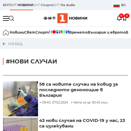
БНТ
БНТ
НОВИНИ
БНТ
Спорт
БНТ
На живо
BG
0
0
Новини
Свят
Спорт
Времето
България и еврото
Би
НАЗАД
#НОВИ СЛУЧАИ
58 са новите случаи на ковид за
последното денонощие в
България
09:40, 07.02.2024
Чете се за: 00:45 мин.
43 нови случая на COVID-19 у нас, 23
са излекувани