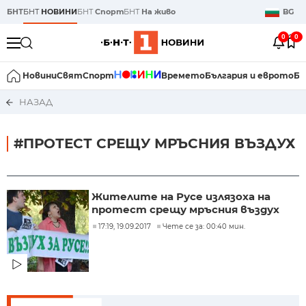
БНТ
БНТ
НОВИНИ
БНТ
Спорт
БНТ
На живо
BG
0
0
Новини
Свят
Спорт
Времето
България и еврото
Би
НАЗАД
#ПРОТЕСТ СРЕЩУ МРЪСНИЯ ВЪЗДУХ
Жителите на Русе излязоха на
протест срещу мръсния въздух
17:19, 19.09.2017
Чете се за: 00:40 мин.