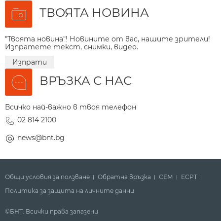
ТВОЯТА НОВИНА
"Твоята новина"! Новините от вас, нашите зрители!
Изпратете текст, снимки, видео.
Изпрати
ВРЪЗКА С НАС
Всичко най-важно в твоя телефон
02 814 2100
news@bnt.bg
Общи условия за ползване
Обратна връзка
СЕМ
ECPT
Политика за защита на личните данни
©БНТ. Всички права запазени