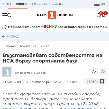
БНТ
БНТ
НОВИНИ
БНТ
Спорт
БНТ
На живо
BG
6
0
Новини
Свят
Спорт
Времето
България и еврото
Би
НАЗАД
Начало
Политика
У нас
Възстановяват собствеността на
НСА върху спортната база
A+
A-
от Веселин Григоров
Запази
19:46, 14.08.2013
Чете се за: 01:45 мин.
У нас
След близо десет години на съдебни спорове,
протести и блокади, днес Националната
спортна академия получи достъп до 2400 кв.
метра от терените, за които претендираше.