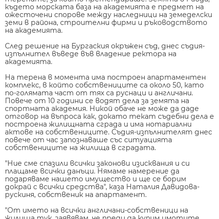
където морската база на академията е предмет на
ожесточени спорове между наследници на земеделски
земи в района, строителни фирми и ръководството
на академията.
След решение на Бургаския окръжен съд, днес съдия-
изпълнител въведе във владение ректора на
академията.
На терена в момента има построен апартаментен
комплекс, в който собствениците са около 50, като
по-голямата част от тях са руснаци и англичани.
Повече от 10 години се водят дела за земята на
спортната академия. Никой обаче не може да даде
отговор на въпроса как, докато текат съдебни дела е
построена жилищната сграда и има нотариални
актове на собствениците. Съдия-изпълнителят днес
повече от час запознаваше със ситуацията
собствениците на жилища в сградата.
"Ние сме спазили всички законови изисквания и си
плащаме всички данъци. Нямаме намерение да
подаряваме нашето имущество и ще се борим
докрай с всички средства", каза Наталия Давидова-
рускиня, собственик на апартамент.
"От името на всички англичани-собственици на
жилища тук, заявявам, че преди да купим имотите,