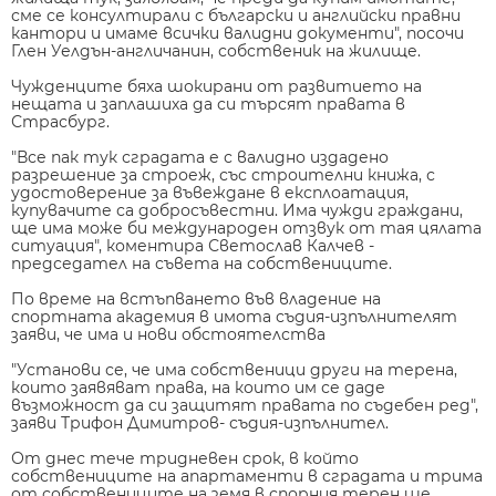
сме се консултирали с български и английски правни
кантори и имаме всички валидни документи", посочи
Глен Уелдън-англичанин, собственик на жилище.
Чужденците бяха шокирани от развитието на
нещата и заплашиха да си търсят правата в
Страсбург.
"Все пак тук сградата е с валидно издадено
разрешение за строеж, със строителни книжа, с
удостоверение за въвеждане в експлоатация,
купувачите са добросъвестни. Има чужди граждани,
ще има може би международен отзвук от тая цялата
ситуация", коментира Светослав Калчев -
председател на съвета на собствениците.
По време на встъпването във владение на
спортната академия в имота съдия-изпълнителят
заяви, че има и нови обстоятелства
"Установи се, че има собственици други на терена,
които заявяват права, на които им се даде
възможност да си защитят правата по съдебен ред",
заяви Трифон Димитров- съдия-изпълнител.
От днес тече тридневен срок, в който
собствениците на апартаменти в сградата и трима
от собствениците на земя в спорния терен ще