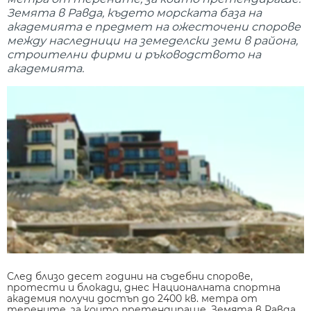
Земята в Равда, където морската база на
академията е предмет на ожесточени спорове
между наследници на земеделски земи в района,
строителни фирми и ръководството на
академията.
След близо десет години на съдебни спорове,
протести и блокади, днес Националната спортна
академия получи достъп до 2400 кв. метра от
терените, за които претендираше. Земята в Равда,