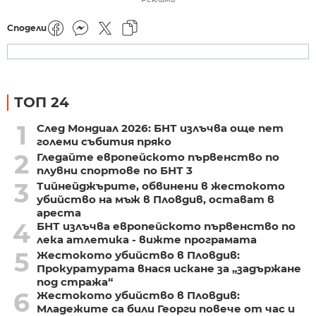
Сподели
ТОП 24
1
След Мондиал 2026: БНТ излъчва още пет
големи събития пряко
2
Гледайте европейското първенство по
плувни спортове по БНТ 3
3
Тийнейджърите, обвинени в жестокото
убийство на мъж в Пловдив, остават в
ареста
4
БНТ излъчва европейското първенство по
лека атлетика - вижте програмата
5
Жестокото убийство в Пловдив:
Прокуратурата внася искане за „задържане
под стража“
6
Жестокото убийство в Пловдив:
Младежите са били Георги повече от час и