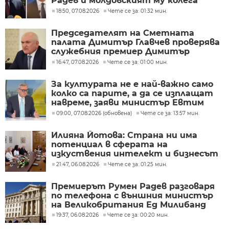
Радев и молдовският му колега
Тофан
18:50, 07.08.2026
Чете се за: 01:32 мин.
Председателят на Сметната
палата Димитър Главчев проверява
служебния премиер Димитър
Главчев?
16:47, 07.08.2026
Чете се за: 01:00 мин.
За културата не е най-важно само
колко са парите, а да се изплащат
навреме, заяви министър Евтим
Милошев
09:00, 07.08.2026 (обновена)
Чете се за: 13:57 мин.
Илияна Йотова: Страна ни има
потенциал в сферата на
изкуствения интелект и бизнесът
забелязва тези перспективи
21:47, 06.08.2026
Чете се за: 01:25 мин.
Премиерът Румен Радев разговаря
по телефона с външния министър
на Великобритания Ед Милибанд
19:37, 06.08.2026
Чете се за: 00:20 мин.