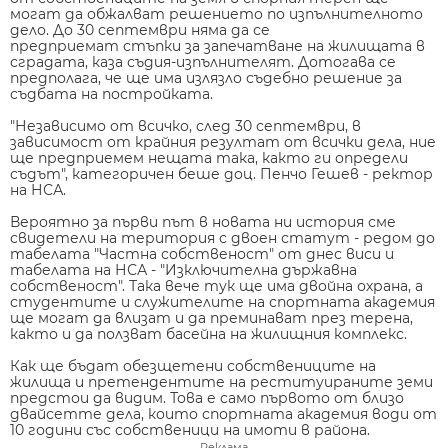
могат да обжалват решението по изпълнителното
дело. До 30 септември няма да се
предприемат стъпки за запечатване на жилищата в
сградата, каза съдия-изпълнителят. Дотогава се
предполага, че ще има излязло съдебно решение за
съдбата на постройката.
"Независимо от всичко, след 30 септември, в
зависимост от крайния резултат от всички дела, ние
ще предприемем нещата така, както ги определи
съдът", категоричен беше доц. Пенчо Гешев - ректор
на НСА.
Вероятно за първи път в новата ни история сме
свидетели на територия с двоен статут - редом до
табелата "Частна собственост" от днес виси и
табелата на НСА - "Изключителна държавна
собственост". Така вече тук ще има двойна охрана, а
студентите и служителите на спортната академия
ще могат да влизат и да преминават през терена,
както и да ползват басейна на жилищния комплекс.
Как ще бъдат обезщетени собствениците на
жилища и претендентите на реституираните земи
предстои да видим. Това е само първото от близо
двайсетте дела, които спортната академия води от
10 години със собственици на имоти в района.
Реклама