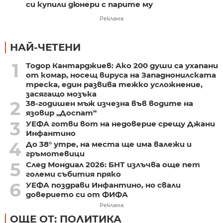
си купили дюнери с парите му
Реклама
НАЙ-ЧЕТЕНИ
1
Тодор Кантарджиев: Ако 200 души са ухапани
от комар, носещ вируса на Западнонилската
треска, един развива тежко усложнение,
засягащо мозъка
2
38-годишен мъж изчезна във водите на
язовир „Доспат“
3
УЕФА готви вот на недоверие срещу Джани
Инфантино
4
До 38° утре, на места ще има валежи и
гръмотевици
5
След Мондиал 2026: БНТ излъчва още пет
големи събития пряко
6
УЕФА поздрави Инфантино, но свали
доверието си от ФИФА
Реклама
ОЩЕ ОТ: ПОЛИТИКА