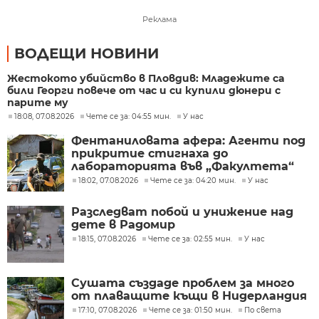
Реклама
ВОДЕЩИ НОВИНИ
Жестокото убийство в Пловдив: Младежите са
били Георги повече от час и си купили дюнери с
парите му
18:08, 07.08.2026
Чете се за: 04:55 мин.
У нас
Фентаниловата афера: Агенти под
прикритие стигнаха до
лабораторията във „Факултета“
18:02, 07.08.2026
Чете се за: 04:20 мин.
У нас
Разследват побой и унижение над
дете в Радомир
18:15, 07.08.2026
Чете се за: 02:55 мин.
У нас
Сушата създаде проблем за много
от плаващите къщи в Нидерландия
17:10, 07.08.2026
Чете се за: 01:50 мин.
По света