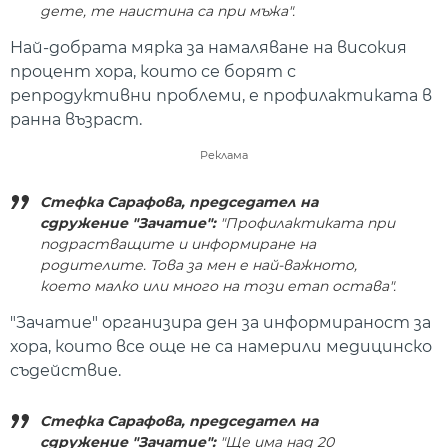
дете, те наистина са при мъжа".
Най-добрата мярка за намаляване на високия
процент хора, които се борят с
репродуктивни проблеми, е профилактиката в
ранна възраст.
Реклама
Стефка Сарафова, председател на
сдружение "Зачатие":
"Профилактиката при
подрастващите и информиране на
родителите. Това за мен е най-важното,
което малко или много на този етап остава".
"Зачатие" организира ден за информираност за
хора, които все още не са намерили медицинско
съдействие.
Стефка Сарафова, председател на
сдружение "Зачатие":
"Ще има над 20