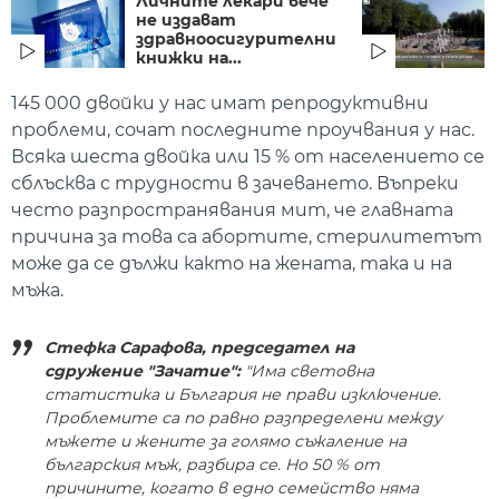
Личните лекари вече
не издават
здравноосигурителни
книжки на...
145 000 двойки у нас имат репродуктивни
проблеми, сочат последните проучвания у нас.
Всяка шеста двойка или 15 % от населението се
сблъсква с трудности в зачеването. Въпреки
често разпространявания мит, че главната
причина за това са абортите, стерилитетът
може да се дължи както на жената, така и на
мъжа.
Стефка Сарафова, председател на
сдружение "Зачатие":
"Има световна
статистика и България не прави изключение.
Проблемите са по равно разпределени между
мъжете и жените за голямо съжаление на
българския мъж, разбира се. Но 50 % от
причините, когато в едно семейство няма