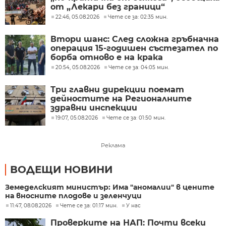
от „Лекари без граници“
22:46, 05.08.2026
Чете се за: 02:35 мин.
Втори шанс: След сложна гръбначна
операция 15-годишен състезател по
борба отново е на крака
20:54, 05.08.2026
Чете се за: 04:05 мин.
Три главни дирекции поемат
дейностите на Регионалните
здравни инспекции
19:07, 05.08.2026
Чете се за: 01:50 мин.
Реклама
ВОДЕЩИ НОВИНИ
Земеделският министър: Има "аномалии" в цените
на вносните плодове и зеленчуци
11:47, 08.08.2026
Чете се за: 01:17 мин.
У нас
Проверките на НАП: Почти всеки