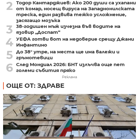
2
Тодор Кантарджиев: Ако 200 души са ухапани
от комар, носещ вируса на Западнонилската
треска, един развива тежко усложнение,
засягащо мозъка
3
38-годишен мъж изчезна във водите на
язовир „Доспат“
4
УЕФА готви вот на недоверие срещу Джани
Инфантино
5
До 38° утре, на места ще има валежи и
гръмотевици
6
След Мондиал 2026: БНТ излъчва още пет
големи събития пряко
Реклама
ОЩЕ ОТ: ЗДРАВЕ