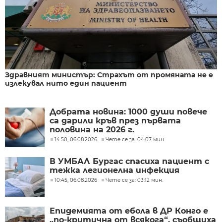
Здравният министър: Страхът от промяната не е
излекувал нито един пациент
Добрата новина: 1000 души повече
са дарили кръв през първата
половина на 2026 г.
14:50, 06.08.2026
Чете се за: 04:07 мин.
В УМБАЛ Бургас спасиха пациент с
тежка легионелна инфекция
10:45, 06.08.2026
Чете се за: 03:12 мин.
Епидемията от ебола в ДР Конго е
„по-критична от всякога“, съобщиха