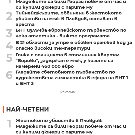
Младежите са били Георги повече от час и
си купили дюнери с парите му
2
Тийнейджърите, обвинени в жестокото
убийство на мъж в Пловдив, остават в
ареста
3
БНТ излъчва европейското първенство по
лека атлетика - вижте програмата
4
В 21 области за утре е обявен оранжев код за
опасно високи температури
5
Гонка с полицията в столичния квартал
"Борово", задържан е мъж, у когото са
намерени 460 000 евро
6
Гледайте световното първенство по
художествена гимнастика в ефира на БНТ 1
и БНТ 3
Реклама
НАЙ-ЧЕТЕНИ
1
Жестокото убийство в Пловдив:
Младежите са били Георги повече от час и
си купили дюнери с парите му