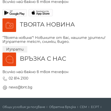
Всичко най-важно в твоя телефон
ТВОЯТА НОВИНА
"Твоята новина"! Новините от вас, нашите зрители!
Изпратете текст, снимки, видео.
Изпрати
ВРЪЗКА С НАС
Всичко най-важно в твоя телефон
02 814 2100
news@bnt.bg
Общи условия за ползване
Обратна връзка
СЕМ
ECPT