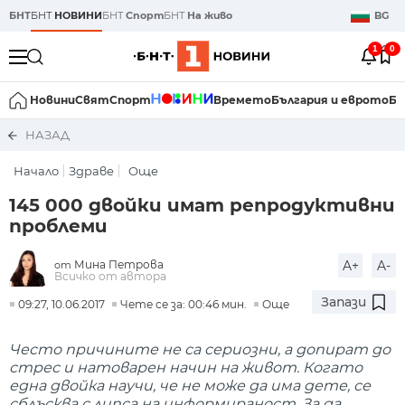
БНТ
БНТ
НОВИНИ
БНТ
Спорт
БНТ
На живо
BG
1
0
Новини
Свят
Спорт
Времето
България и еврото
Би
НАЗАД
Начало
Здраве
Още
145 000 двойки имат репродуктивни
проблеми
Мина Петрова
A+
A-
от
Всичко от автора
Запази
09:27, 10.06.2017
Чете се за: 00:46 мин.
Още
Често причините не са сериозни, а допират до
стрес и натоварен начин на живот. Когато
една двойка научи, че не може да има дете, се
сблъсква с липса на информираност. За да