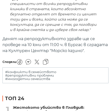
специалисти от всички репродуктивни
клиники в страната, които абсолютно
безплатно отделят от времето си целият
този ден и всеки, който иска може да се
консултира, да се срещне с тях, да поговори
и в крайна сметка и да избере своя лекар."
Денят на репродуктивното здраве ще се
проведе на 10 юни от 11:00 ч. в Бургас в сградата
на Културен Център "Морско казино".
Сподели
#конфликти в семейството
#репродуктивни проблеми
#многодетни семейства
ТОП 24
1
Жестокото убийство в Пловдив: