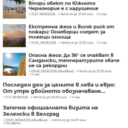
втори обект по Южното
Черноморие е с нарушение
10:21, 08.08.2026
Чете се за: 01:40 мин.
У нас
Екстремна жега и висок риск от
пожари: Огнеборци следят за
тлеещи огнища
10:34, 08.08.2026
Чете се за: 01:32 мин.
У нас
Опасна жега: До 36° се очакват в
Сандански, температурите обаче
не са рекордни
08:49, 08.08.2026 (обновена)
Чете се за: 01:50 мин.
У нас
Последен ден за цените в лева и евро:
От утре двойното обозначаване...
11:11, 08.08.2026
Чете се за: 00:50 мин.
У нас
Започна официалната визита на
Зеленски в Белград
08:27, 08.08.2026 (обновена)
Чете се за: 04:07 мин.
По света