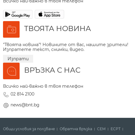
Всичко най-важно в твоя телефон
ТВОЯТА НОВИНА
"Твоята новина"! Новините от вас, нашите зрители!
Изпратете текст, снимки, видео.
Изпрати
ВРЪЗКА С НАС
Всичко най-важно в твоя телефон
02 814 2100
news@bnt.bg
Общи условия за ползване
Обратна връзка
СЕМ
ECPT