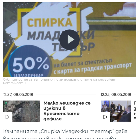
Субтитрите са автоматично генерирани и може да съдържат
неточности.
12:37, 08.05.2018
12:25, 08.05.2018
Малко лешоядче се
П
излюпи в
з
Кресненското
н
дефиле
"п
Кампанията „Спирка Младежки театър“ дава
възможност на всички пътници с редовни