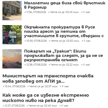
Малолетни деца биха свой връстник
в Радомир
11:56, 07.08.2026
Чете се за: 00:45 мин.
У нас
Окръжната прокуратура в Русе
поиска арест за петима от
участниците в групите, свързани с
разбитата лаборатория за
10:59, 07.08.2026
Чете се за: 02:50 мин.
У нас
фентанил
Пожарът на „Тракия“: Екипи
продължават да следят, за да не се
разпространява огънят
12:38, 07.08.2026
Чете се за: 02:22 мин.
У нас
Министърът на транспорта очаква
нова заповед от АПИ за...
13:44, 07.08.2026
Чете се за: 02:37 мин.
У нас
Как може да се избегне екстремно
ниското ниво на река Дунав?
12:27, 07.08.2026
Чете се за: 02:45 мин.
У нас