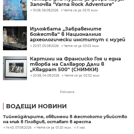
Започва "Varna Rock Adventure"
15:08, 06.08.2026
Чете се за: 05:15 мин.
Изложбата „Забравените
божества“ в Националния
археологически институт с музей
при БАН
20:57, 05.08.2026
Чете се за: 03:02 мин.
Картини на Франсиско Гоя и една
творба на Салвадор Дали в
„Квадрат 500“ (СНИМКИ)
20:58, 04.08.2026
Чете се за: 02:02 мин.
Реклама
ВОДЕЩИ НОВИНИ
Тийнейджърите, обвинени в жестокото убийство
на мъж в Пловдив, остават в ареста
14:43, 07.08.2026
Чете се за: 01:20 мин.
У нас