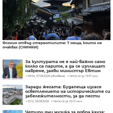
Япония отвъд стереотипите: 7 неща, които не
очаквах (СНИМКИ)
За културата не е най-важно само
колко са парите, а да се изплащат
навреме, заяви министър Евтим
Милошев
09:00, 07.08.2026 (обновена)
Чете се за: 13:57 мин.
Заради жегата: Будапеща изгася
осветлението на историческите си
забележителности, за да пести
енергия
23:12, 06.08.2026
Чете се за: 02:12 мин.
Четири дни музика за добра кауза: