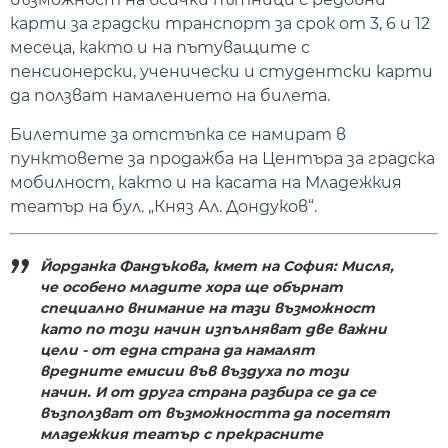
карти за градски транспорт за срок от 3, 6 и 12
месеца, както и на пътуващите с
пенсионерски, ученически и студентски карти
да ползват намалението на билета.
Билетите за отстъпка се намират в
пунктовете за продажба на Центъра за градска
мобилност, както и на касата на Младежкия
театър на бул. „Княз Ал. Дондуков“.
Йорданка Фандъкова, кмет на София:
Мисля,
че особено младите хора ще обърнат
специално внимание на тази възможност
като по този начин изпълняват две важни
цели - от една страна да намалят
вредните емисии във въздуха по този
начин. И от друга страна разбира се да се
възползват от възможността да посетят
младежкия театър с прекрасните