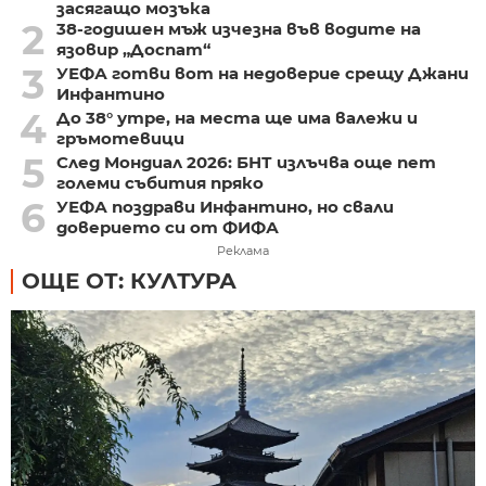
засягащо мозъка
2
38-годишен мъж изчезна във водите на
язовир „Доспат“
3
УЕФА готви вот на недоверие срещу Джани
Инфантино
4
До 38° утре, на места ще има валежи и
гръмотевици
5
След Мондиал 2026: БНТ излъчва още пет
големи събития пряко
6
УЕФА поздрави Инфантино, но свали
доверието си от ФИФА
Реклама
ОЩЕ ОТ: КУЛТУРА