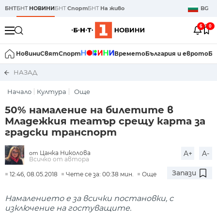
БНТ
БНТ
НОВИНИ
БНТ
Спорт
БНТ
На живо
BG
6
0
Новини
Свят
Спорт
Времето
България и еврото
Би
НАЗАД
Начало
Култура
Още
50% намаление на билетите в
Младежкия театър срещу карта за
градски транспорт
Цанка Николова
A+
A-
от
Всичко от автора
Запази
12:46, 08.05.2018
Чете се за: 00:38 мин.
Още
Намалението е за всички постановки, с
изключение на гостуващите.