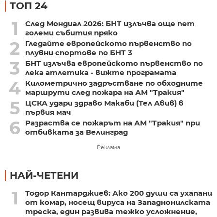
ТОП 24
1
След Мондиал 2026: БНТ излъчва още пет
големи събития пряко
2
Гледайте европейското първенство по
плувни спортове по БНТ 3
3
БНТ излъчва европейското първенство по
лека атлетика - вижте програмата
4
Километрично задръстване по обходните
маршрути след пожара на АМ "Тракия"
5
ЦСКА удари здраво Макаби (Тел Авив) в
първия мач
6
Разраства се пожарът на АМ "Тракия" при
отбивката за Велинград
Реклама
НАЙ-ЧЕТЕНИ
1
Тодор Кантарджиев: Ако 200 души са ухапани
от комар, носещ вируса на Западнонилската
треска, един развива тежко усложнение,