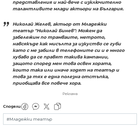
представления и най-вече с изключително
талантливите млади актьори на България.
Николай Желев, актьор от Младежки
театър "Николай Бинев": Можем да
забележим по трамваите, метрото,
навсякъде как мисълта за изкуство се губи
като с ме забили в телефоните си и е много
хубаво да се правят такива кампании,
защото според мен това освен хората,
които така или иначе ходят на театър и
това за тях е една полезна отстъпка,
приобщава все повече хора.
Реклама
Сподели
#Младежки театър