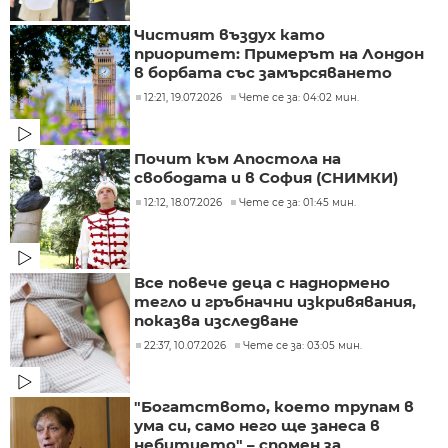
Чистият въздух като
приоритет: Примерът на Лондон
в борбата със замърсяването
12:21, 19.07.2026
Чете се за: 04:02 мин.
Почит към Апостола на
свободата и в София (СНИМКИ)
12:12, 18.07.2026
Чете се за: 01:45 мин.
Все повече деца с наднормено
тегло и гръбначни изкривявания,
показва изследване
22:37, 10.07.2026
Чете се за: 03:05 мин.
"Богатството, което трупам в
ума си, само него ще занеса в
небитието" – спомен за