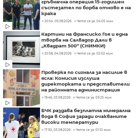
гръбначна операция 15-годишен
състезател по борба отново е на
крака
20:54, 05.08.2026
Чете се за: 04:05 мин.
Картини на Франсиско Гоя и една
творба на Салвадор Дали в
„Квадрат 500“ (СНИМКИ)
20:58, 04.08.2026
Чете се за: 02:02 мин.
Проверка по сигнала за насилие в
ясла: Комисия изслуша
директорката и представители
на районната администрация
19:46, 03.08.2026
Чете се за: 03:25 мин.
БЧК раздава безплатна минерална
вода в София заради очакваните
високи температури
17:30, 03.08.2026
Чете се за: 01:10 мин.