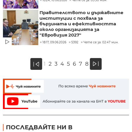
18:24, 10.06.2026
Чете се за: 03:30 мин.
Правителството и държавните
институции с похвала за
бързината и ефективността
около организацията за
"Евровизия 2027"
18:17, 09.06.2026
5392
Чете се за: 02:47 мин.
»
1
2
3
4
5
6
7
8
«
ПОСЛЕДВАЙТЕ НИ В