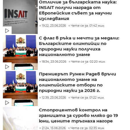
Отличие за българската наука:
INSAIT получи награда от
Европейския съвет за научни
изследвания
19:22, 23.06.2026
Чете се за: 01:42 мин.
С флаг в ръка и мечти за медали:
Българските олимпийци по
природни науки получиха
националното знаме
18:34, 23.06.2026
Чете се за: 02:20 мин.
Премиерът Румен Радев връчи
националното знаме на
олимпийските отбори по
природни науки за 2026 г.
12:39, 23.06.2026
Чете се за: 01:22 мин.
Стопроцентов контрол на
границата за сурово мляко до 19
юни, цените тръгнаха нагоре
21:24, 15.06.2026
Чете се за: 02:35 мин.