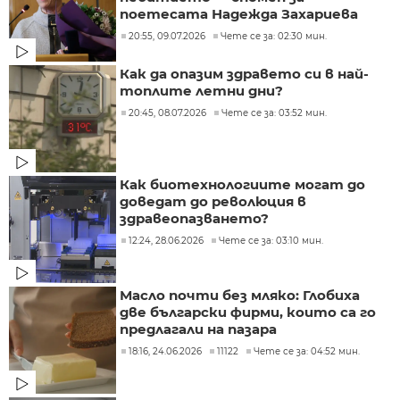
поетесата Надежда Захариева
20:55, 09.07.2026
Чете се за: 02:30 мин.
Как да опазим здравето си в най-
топлите летни дни?
20:45, 08.07.2026
Чете се за: 03:52 мин.
Как биотехнологиите могат до
доведат до революция в
здравеопазването?
12:24, 28.06.2026
Чете се за: 03:10 мин.
Масло почти без мляко: Глобиха
две български фирми, които са го
предлагали на пазара
18:16, 24.06.2026
11122
Чете се за: 04:52 мин.