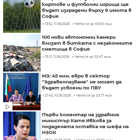
кортове и футболни игрища ще
бъдат изградени върху 9 имота в
София
13:52, 11.06.2026
Чете се за: 03:00 мин.
100 нови автономни камери
влизат в битката с незаконните
сметища в София
13:21, 11.06.2026
Чете се за: 02:47 мин.
МЗ: 45 млн. евро в сектор
"Здравеопазване" не могат да
бъдат усвоени по ПВУ
21:42, 10.06.2026
Чете се за: 02:17 мин.
Първи коментар на здравния
министър Катя Ивкова за
подадената оставка на шефа на
НЗОК