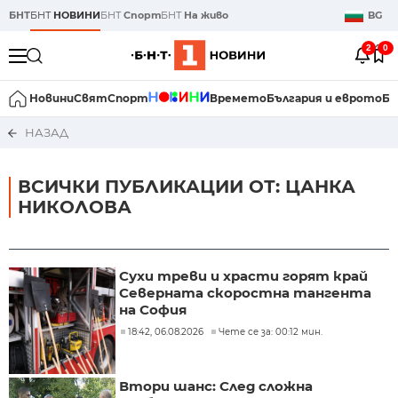
БНТ
БНТ
НОВИНИ
БНТ
Спорт
БНТ
На живо
BG
2
0
Новини
Свят
Спорт
Времето
България и еврото
Би
НАЗАД
ВСИЧКИ ПУБЛИКАЦИИ ОТ: ЦАНКА
НИКОЛОВА
Сухи треви и храсти горят край
Северната скоростна тангента
на София
18:42, 06.08.2026
Чете се за: 00:12 мин.
Втори шанс: След сложна