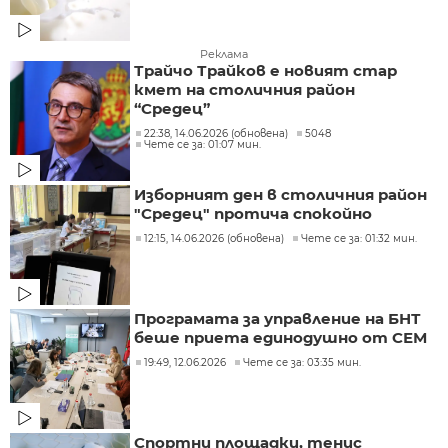
Реклама
Трайчо Трайков е новият стар
кмет на столичния район
“Средец”
22:38, 14.06.2026 (обновена)
5048
Чете се за: 01:07 мин.
Изборният ден в столичния район
"Средец" протича спокойно
12:15, 14.06.2026 (обновена)
Чете се за: 01:32 мин.
Програмата за управление на БНТ
беше приета единодушно от СЕМ
19:49, 12.06.2026
Чете се за: 03:35 мин.
Спортни площадки, тенис