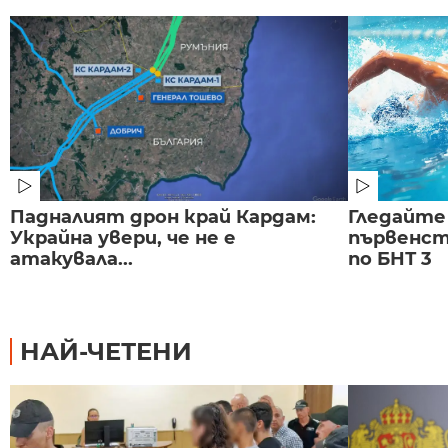
Падналият дрон край Кардам:
Гледайте
Украйна увери, че не е
първенст
атакувала...
по БНТ 3
НАЙ-ЧЕТЕНИ