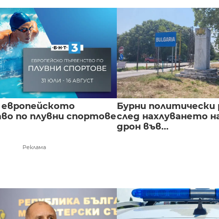
 европейското
Бурни политически 
во по плувни спортове
след нахлуването н
дрон във...
Реклама