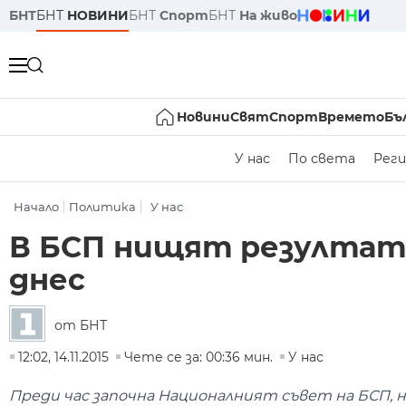
БНТ
БНТ
НОВИНИ
БНТ
Спорт
БНТ
На живо
Новини
Свят
Спорт
Времето
Бъ
У нас
По света
Реги
Начало
Политика
У нас
В БСП нищят резултат
днес
от БНТ
12:02, 14.11.2015
Чете се за: 00:36 мин.
У нас
Преди час започна Националният съвет на БСП, н