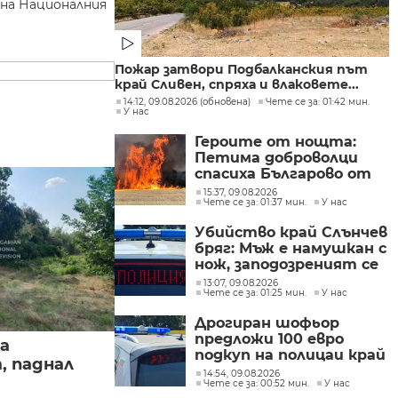
 на Националния
Пожар затвори Подбалканския път
край Сливен, спряха и влаковете...
14:12, 09.08.2026 (обновена)
Чете се за: 01:42 мин.
У нас
Героите от нощта:
Петима доброволци
спасиха Българово от
огнен капан
15:37, 09.08.2026
Чете се за: 01:37 мин.
У нас
Убийство край Слънчев
бряг: Мъж е намушкан с
нож, заподозреният се
опитал да избяга
13:07, 09.08.2026
Чете се за: 01:25 мин.
У нас
Дрогиран шофьор
предложи 100 евро
а
подкуп на полицаи край
, паднал
Поморие
14:54, 09.08.2026
Чете се за: 00:52 мин.
У нас