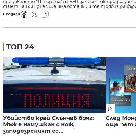
предаването "Панорама" на БНТ заместник-председател
съвет на БСП днес ще има оставки и те трябва да бъ
Сподели
ТОП 24
Убийство край Слънчев бряг:
След Монд
Мъж е намушкан с нож,
още пет 
заподозреният се...