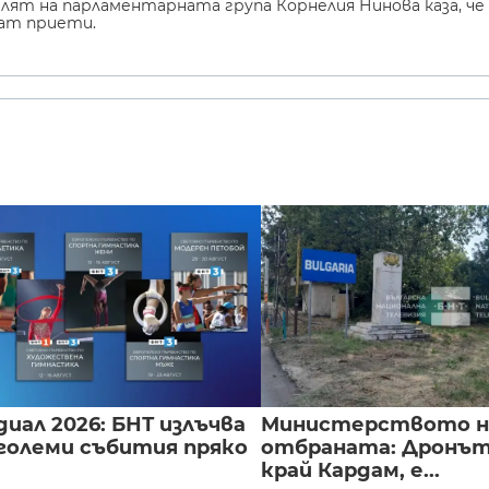
ят на парламентарната група Корнелия Нинова каза, че
дат приети.
иал 2026: БНТ излъчва
Министерството н
големи събития пряко
отбраната: Дронът
край Кардам, е...