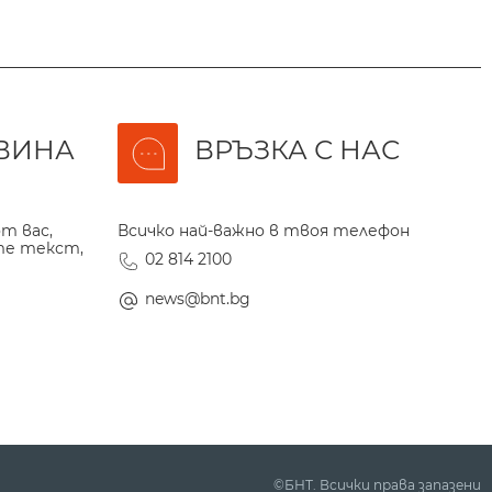
ВИНА
ВРЪЗКА С НАС
т вас,
Всичко най-важно в твоя телефон
те текст,
02 814 2100
news@bnt.bg
©БНТ. Всички права запазени