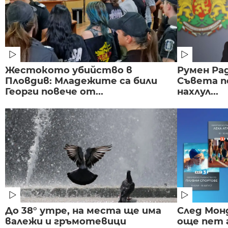
Жестокото убийство в
Румен Рад
Пловдив: Младежите са били
Съвета п
Георги повече от...
нахлул...
До 38° утре, на места ще има
След Монд
валежи и гръмотевици
още пет 