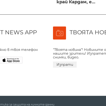
край Кардам, е...
T NEWS APP
ТВОЯТА НО
ажно в твоя телефон
"Твоята новина"! Новините о
нашите зрители! Изпрате
снимки, видео.
Изпрати
тика за защита на личните данни