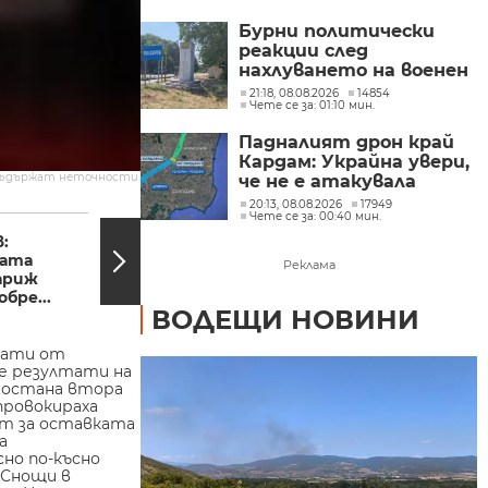
от трети страни
Бурни политически
реакции след
нахлуването на военен
дрон във въздушното
21:18, 08.08.2026
14854
Чете се за: 01:10 мин.
ни пространство
(ОБЗОР)
Падналият дрон край
Кардам: Украйна увери,
съдържат неточности.
че не е атакувала
умишлено България и
20:13, 08.08.2026
17949
23:03, 13.11.2015
22:40,
Чете се за: 00:40 мин.
обеща разследване
:
Бъчварова: Не трябва
ната
да се дописват
Реклама
ариж
сценарии, които не
бре...
съществуват
ВОДЕЩИ НОВИНИ
лтати от
те резултати на
е остана втора
провокираха
ат за оставката
а
сно по-късно
 Снощи в