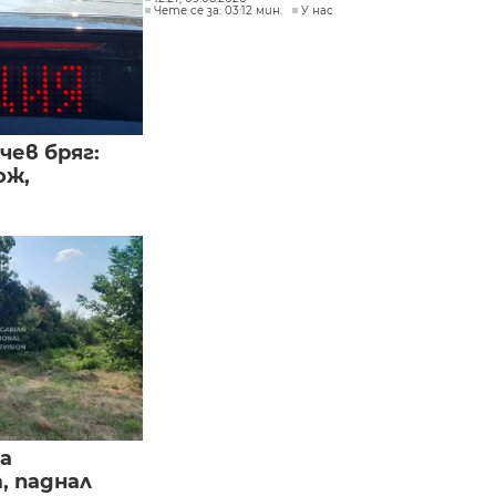
Чете се за: 03:12 мин.
У нас
чев бряг:
ож,
а
, паднал