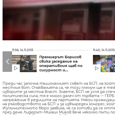
11:56, 14.11.2015
11:40, 14.11.2015
Премиерът Борисов
свика заседание на
оперативния щаб по
сигурност и...
Преди час започна Националният съвет на БСП, на кой
местния вот. Очакванията са, че този пленум ще е те
изборите за местна власт. Знаете, БСП не успя да спе
политическа сила, тя е много далеч от първата -~ ГЕР
напрежение в редиците на партията. Някои организаци
на ръководството на БСП и за извънреден конгрес, койт
Изпълнителното бюро заявиха, че са готови да се отте
през деня. Лидерът~Михаил Миков вече няколко пъти по