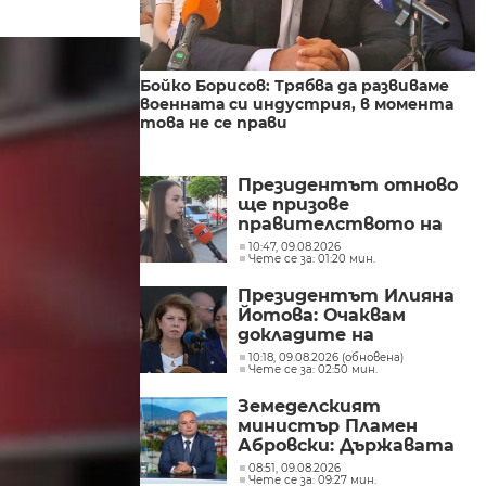
Бойко Борисов: Трябва да развиваме
военната си индустрия, в момента
това не се прави
Президентът отново
ще призове
правителството на
Северна Македония да
10:47, 09.08.2026
Чете се за: 01:20 мин.
съдейства за
лечението на Ива
Президентът Илияна
Михайлова
Йотова: Очаквам
докладите на
службите какъв е
10:18, 09.08.2026 (обновена)
Чете се за: 02:50 мин.
дронът и каква е била
неговата роля
Земеделският
министър Пламен
Абровски: Държавата
трябва да засили
08:51, 09.08.2026
Чете се за: 09:27 мин.
контрола върху вноса