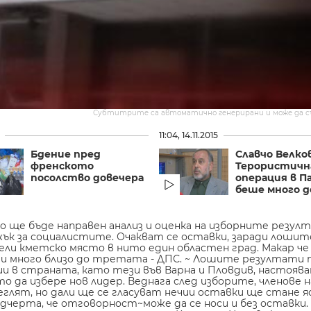
Субтитрите са автоматично генерирани и може да 
11:04, 14.11.2015
Бдение пред
Славчо Велков
френското
Терористич
посолство довечера
операция в П
беше много до
то ще бъде направен анализ и оценка на изборните резу
жък за социалистите. Очакват се оставки, заради лоши
чели кметско място в нито един областен град. Макар ч
Б и много близо до третата - ДПС. ~ Лошите резултати 
и в страната, като тези във Варна и Пловдив, настояв
о да избере нов лидер. Веднага след изборите, членове н
глят, но дали ще се гласуват нечии оставки ще стане я
дчерта, че отговорност~може да се носи и без оставки.