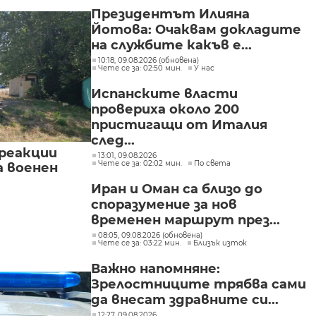
Президентът Илияна
Йотова: Очаквам докладите
на службите какъв е...
10:18, 09.08.2026 (обновена)
Чете се за: 02:50 мин.
У нас
Испанските власти
провериха около 200
пристигащи от Италия
след...
реакции
13:01, 09.08.2026
Чете се за: 02:02 мин.
По света
а военен
Иран и Оман са близо до
споразумение за нов
временен маршрут през...
08:05, 09.08.2026 (обновена)
Чете се за: 03:22 мин.
Близък изток
Важно напомняне:
Зрелостниците трябва сами
да внесат здравните си...
12:27, 09.08.2026