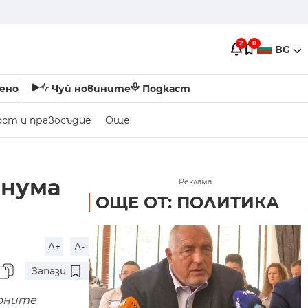
2
0
BG
ено
Чуй новините
Подкаст
ост и правосъдие
Още
енума
Реклама
ОЩЕ ОТ: ПОЛИТИКА
A+
A-
Запази
орните