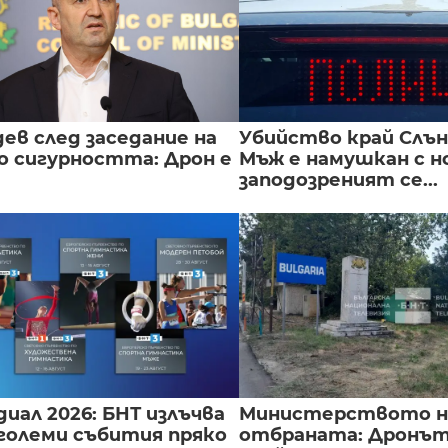
ев след заседание на
Убийство край Слън
о сигурността: Дрон е
Мъж е намушкан с н
заподозреният се...
иал 2026: БНТ излъчва
Министерството н
големи събития пряко
отбраната: Дронът