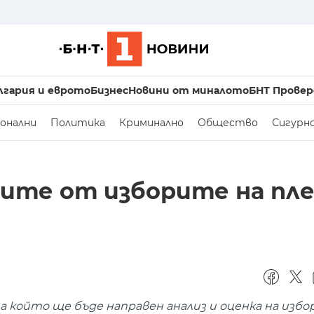
лгария и еврото
Бизнес
Новини от миналото
БНТ Провер
онални
Политика
Криминално
Общество
Сигурн
ите от изборите на пл
а който ще бъде направен анализ и оценка на изб