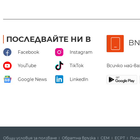
ПОСЛЕДВАЙТЕ НИ В
BN
Facebook
Instagram
Всичко най-в
YouTube
TikTok
Google News
LinkedIn
Общи условия за ползване
Обратна връзка
СЕМ
ECPT
Поли