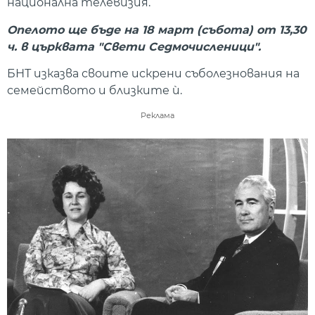
национална телевизия.
Опелото ще бъде на 18 март (събота) от 13,30
ч. в църквата "Свети Седмочисленици".
БНТ изказва своите искрени съболезнования на
семейството и близките ѝ.
Реклама