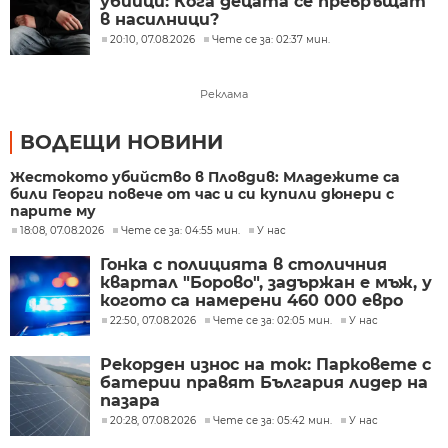
убийци: Кога децата се превръщат
в насилници?
20:10, 07.08.2026
Чете се за: 02:37 мин.
Реклама
ВОДЕЩИ НОВИНИ
Жестокото убийство в Пловдив: Младежите са
били Георги повече от час и си купили дюнери с
парите му
18:08, 07.08.2026
Чете се за: 04:55 мин.
У нас
Гонка с полицията в столичния
квартал "Борово", задържан е мъж, у
когото са намерени 460 000 евро
22:50, 07.08.2026
Чете се за: 02:05 мин.
У нас
Рекорден износ на ток: Парковете с
батерии правят България лидер на
пазара
20:28, 07.08.2026
Чете се за: 05:42 мин.
У нас