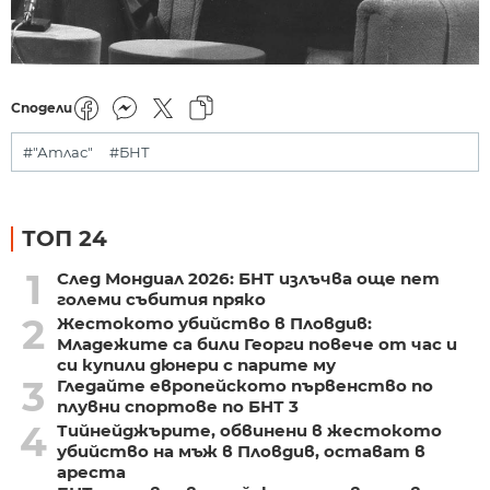
Сподели
#"Атлас"
#БНТ
ТОП 24
1
След Мондиал 2026: БНТ излъчва още пет
големи събития пряко
2
Жестокото убийство в Пловдив:
Младежите са били Георги повече от час и
си купили дюнери с парите му
3
Гледайте европейското първенство по
плувни спортове по БНТ 3
4
Тийнейджърите, обвинени в жестокото
убийство на мъж в Пловдив, остават в
ареста