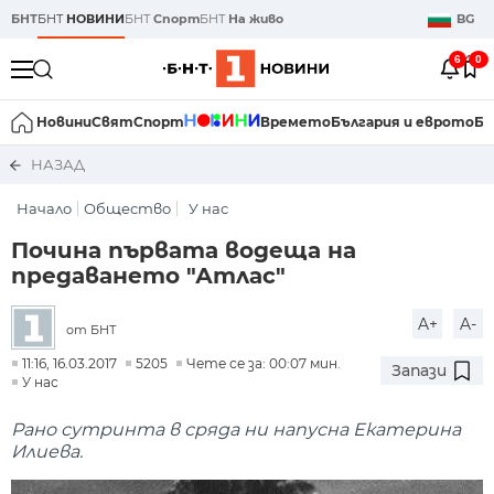
БНТ
БНТ
НОВИНИ
БНТ
Спорт
БНТ
На живо
BG
6
0
Новини
Свят
Спорт
Времето
България и еврото
Би
НАЗАД
Начало
Общество
У нас
Почина първата водеща на
предаването "Атлас"
A+
A-
от БНТ
11:16, 16.03.2017
5205
Чете се за: 00:07 мин.
Запази
У нас
Рано сутринта в сряда ни напусна Екатерина
Илиева.