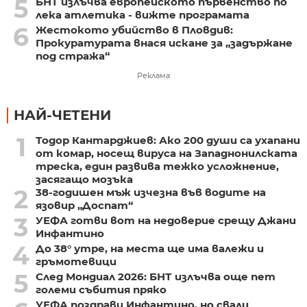
5
БНТ излъчва европейското първенство по
лека атлетика - вижте програмата
6
Жестокото убийство в Пловдив:
Прокуратурата внася искане за „задържане
под стража“
Реклама
НАЙ-ЧЕТЕНИ
1
Тодор Кантарджиев: Ако 200 души са ухапани
от комар, носещ вируса на Западнонилската
треска, един развива тежко усложнение,
засягащо мозъка
2
38-годишен мъж изчезна във водите на
язовир „Доспат“
3
УЕФА готви вот на недоверие срещу Джани
Инфантино
4
До 38° утре, на места ще има валежи и
гръмотевици
5
След Мондиал 2026: БНТ излъчва още пет
големи събития пряко
УЕФА поздрави Инфантино, но свали