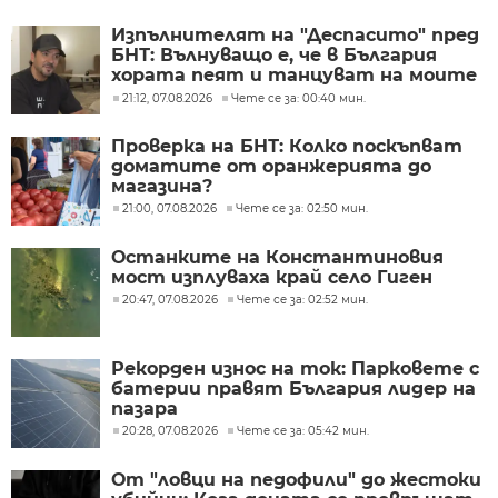
Изпълнителят на "Деспасито" пред
БНТ: Вълнуващо е, че в България
хората пеят и танцуват на моите
песни
21:12, 07.08.2026
Чете се за: 00:40 мин.
Проверка на БНТ: Колко поскъпват
доматите от оранжерията до
магазина?
21:00, 07.08.2026
Чете се за: 02:50 мин.
Останките на Константиновия
мост изплуваха край село Гиген
20:47, 07.08.2026
Чете се за: 02:52 мин.
Рекорден износ на ток: Парковете с
батерии правят България лидер на
пазара
20:28, 07.08.2026
Чете се за: 05:42 мин.
От "ловци на педофили" до жестоки