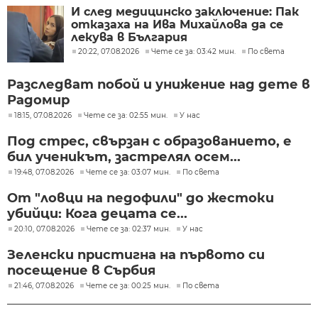
И след медицинско заключение: Пак
отказаха на Ива Михайлова да се
лекува в България
20:22, 07.08.2026
Чете се за: 03:42 мин.
По света
Разследват побой и унижение над дете в
Радомир
18:15, 07.08.2026
Чете се за: 02:55 мин.
У нас
Под стрес, свързан с образованието, е
бил ученикът, застрелял осем...
19:48, 07.08.2026
Чете се за: 03:07 мин.
По света
От "ловци на педофили" до жестоки
убийци: Кога децата се...
20:10, 07.08.2026
Чете се за: 02:37 мин.
У нас
Зеленски пристигна на първото си
посещение в Сърбия
21:46, 07.08.2026
Чете се за: 00:25 мин.
По света