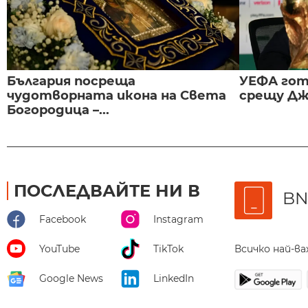
България посреща
УЕФА гот
чудотворната икона на Света
срещу Дж
Богородица –...
ПОСЛЕДВАЙТЕ НИ В
BN
Facebook
Instagram
Всичко най-в
YouTube
TikTok
Google News
LinkedIn