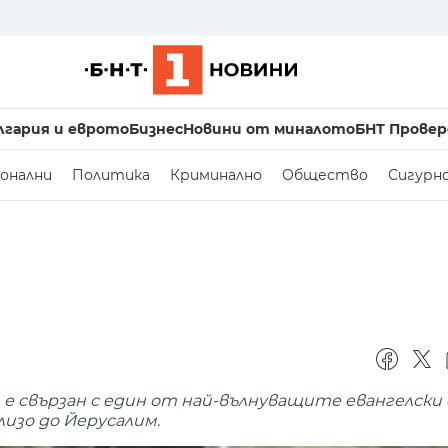
лгария и еврото
Бизнес
Новини от миналото
БНТ Провер
онални
Политика
Криминално
Общество
Сигурн
е свързан с един от най-вълнуващите евангелски 
лизо до Йерусалим.