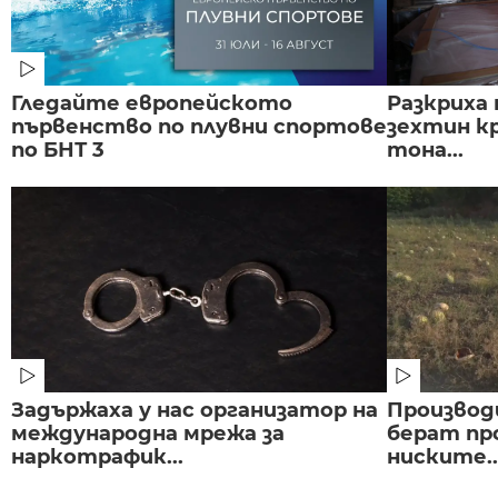
Гледайте европейското
Разкриха 
първенство по плувни спортове
зехтин кр
по БНТ 3
тона...
Задържаха у нас организатор на
Производ
международна мрежа за
берат пр
наркотрафик...
ниските..