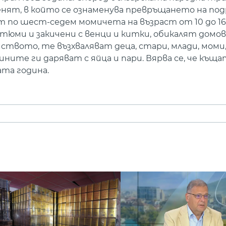
 е денят, в който се ознаменува превръщането на 
т по шест-седем момичета на възраст от 10 до 16
тюми и закичени с венци и китки, обикалят домов
ството, те възхваляват деца, стари, млади, моми,
ините ги даряват с яйца и пари. Вярва се, че къщат
ата година.