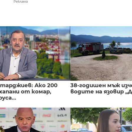
Реклама
нтарджиев: Ако 200
38-годишен мъж изч
хапани от комар,
водите на язовир „
уса...