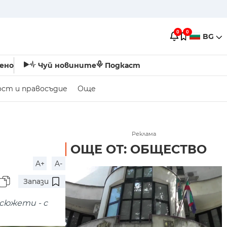
0
0
BG
ено
Чуй новините
Подкаст
ост и правосъдие
Още
Реклама
ОЩЕ ОТ: ОБЩЕСТВО
A+
A-
Запази
сюжети - с