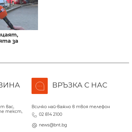
ицаят,
ята за
ВИНА
ВРЪЗКА С НАС
т вас,
Всичко най-важно в твоя телефон
те текст,
02 814 2100
news@bnt.bg