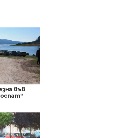
езна във
Доспат“