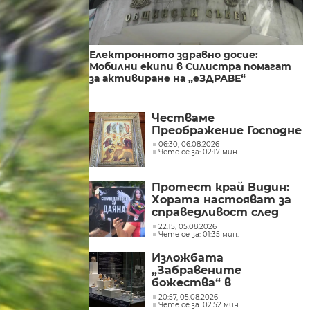
Електронното здравно досие:
Мобилни екипи в Силистра помагат
за активиране на „еЗДРАВЕ“
Честваме
Преображение Господне
06:30, 06.08.2026
Чете се за: 02:17 мин.
Протест край Видин:
Хората настояват за
справедливост след
смърт на пътя
22:15, 05.08.2026
Чете се за: 01:35 мин.
Изложбата
„Забравените
божества“ в
Националния
20:57, 05.08.2026
Чете се за: 02:52 мин.
археологически