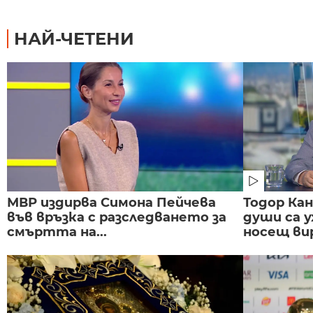
НАЙ-ЧЕТЕНИ
МВР издирва Симона Пейчева
Тодор Ка
във връзка с разследването за
души са у
смъртта на...
носещ вир