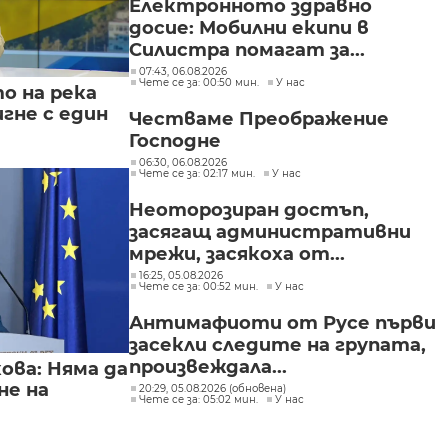
Електронното здравно
досие: Мобилни екипи в
Силистра помагат за...
07:43, 06.08.2026
Чете се за: 00:50 мин.
У нас
о на река
игне с един
Честваме Преображение
Господне
06:30, 06.08.2026
Чете се за: 02:17 мин.
У нас
Неоторозиран достъп,
засягащ административни
мрежи, засякоха от...
16:25, 05.08.2026
Чете се за: 00:52 мин.
У нас
Антимафиоти от Русе първи
засекли следите на групата,
произвеждала...
ва: Няма да
не на
20:29, 05.08.2026 (обновена)
Чете се за: 05:02 мин.
У нас