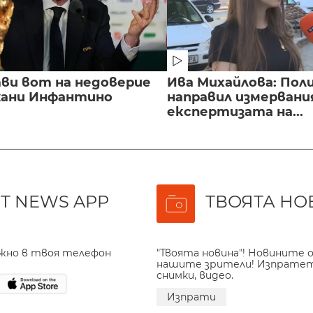
ви вот на недоверие
Ива Михайлова: Пол
ани Инфантино
направил измервани
експертизата на...
T NEWS APP
ТВОЯТА НО
ажно в твоя телефон
"Твоята новина"! Новините о
нашите зрители! Изпрате
снимки, видео.
Изпрати