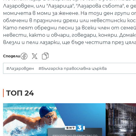
Лазаровден
, или "Лазарица", "Лазарова събота",
момичета в моми за женене. На този ден групи о
облечени в празнични дрехи или невестински кос
Като пеят обредни песни за всеки член от семей
невести, както и овчари, говедари, коняри. Домак
влезли и пели лазарки, ще бъде честита през цял
Сподели
#Лазаровден
#Българска православна църква
ТОП 24