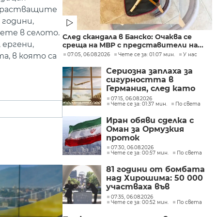
подрастващите
 години,
ете в селото.
След скандала в Банско: Очаква се
 ергени,
среща на МВР с представители на...
07:05, 06.08.2026
Чете се за: 01:07 мин.
У нас
а, в която са
Сериозна заплаха за
сигурността в
Германия, след като
дрон беше намерен на
07:15, 06.08.2026
Чете се за: 01:37 мин.
По света
летището в Лайпциг
Иран обяви сделка с
Оман за Ормузкия
проток
07:30, 06.08.2026
Чете се за: 00:57 мин.
По света
81 години от бомбата
над Хирошима: 50 000
участваха във
възпоменателните
07:35, 06.08.2026
Чете се за: 00:52 мин.
По света
церемонии