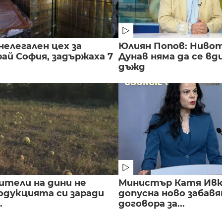
нелегален цех за
Юлиян Попов: Нивот
ай София, задържаха 7
Дунав няма да се вд
дъжд
ители на дини не
Министър Катя Ивко
одукцията си заради
допусна ново забавя
.
договора за...