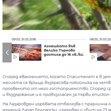
09:03, 31.03.2018
08:55, 31.03.2
Агнешкото във
Велико Търново
достига до 16 лв./кг.
Според евангелието, когато Спасителят е в земи
месията се връща, възкресява покойника на чет
проявеното от него гостоприемство. Според ср
и въздържание и е провъзгласен за първи епископ
На
Лазаровден
църквата отбелязва с празнична 
мъченик Лазар Български, измъчван и убит на 23 