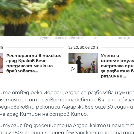
Субтитрите са автоматично генерирани и може да 
018
23:20, 30.03.2018
Ресторанти в полския
Учени и
град Краков вече
интелектуа
предлагат меню на
очертаха пр
брайловата...
за развитие в
различни...
те отвъд река Йордан, Лазар се разболява и умир
въртия ден от неговото погребение в знак на бла
едновековни ръкописи Лазар живее още 30 години
 на град Китион на остров Кипър.
литургия възкресението на Лазар, както и паметт
април 1802 година. Според българската народна тр