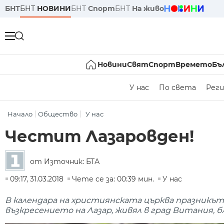
БНТ
БНТ
НОВИНИ
БНТ
Спорт
БНТ
На живо
Новини
Свят
Спорт
Времето
Бъ
У нас
По света
Реги
Начало
Общество
У нас
Честит Лазаровден!
от Източник: БТА
09:17, 31.03.2018
Чете се за: 00:39 мин.
У нас
В календара на християнската църква празникът 
възкресението на Лазар, живял в град Витания, б