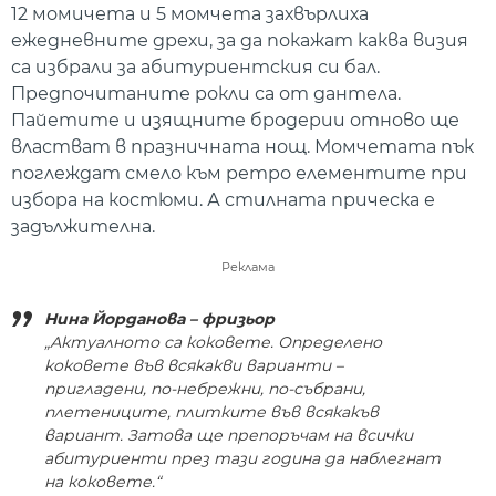
12 момичета и 5 момчета захвърлиха
ежедневните дрехи, за да покажат каква визия
са избрали за абитуриентския си бал.
Предпочитаните рокли са от дантела.
Пайетите и изящните бродерии отново ще
властват в празничната нощ. Момчетата пък
поглеждат смело към ретро елементите при
избора на костюми. А стилната прическа е
задължителна.
Реклама
Нина Йорданова – фризьор
„Актуалното са коковете. Определено
коковете във всякакви варианти –
пригладени, по-небрежни, по-събрани,
плетениците, плитките във всякакъв
вариант. Затова ще препоръчам на всички
абитуриенти през тази година да наблегнат
на коковете.“