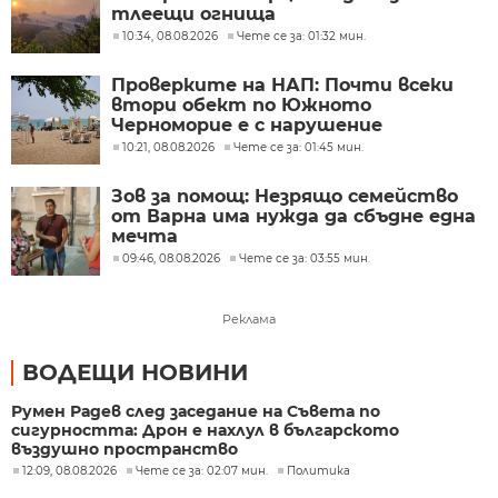
тлеещи огнища
10:34, 08.08.2026
Чете се за: 01:32 мин.
Проверките на НАП: Почти всеки
втори обект по Южното
Черноморие е с нарушение
10:21, 08.08.2026
Чете се за: 01:45 мин.
Зов за помощ: Незрящо семейство
от Варна има нужда да сбъдне една
мечта
09:46, 08.08.2026
Чете се за: 03:55 мин.
Реклама
ВОДЕЩИ НОВИНИ
Румен Радев след заседание на Съвета по
сигурността: Дрон е нахлул в българското
въздушно пространство
12:09, 08.08.2026
Чете се за: 02:07 мин.
Политика