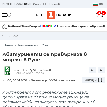
БНТ
БНТ
НОВИНИ
БНТ
Спорт
БНТ
На живо
BG
2
0
Новини
Свят
Спорт
Времето
България и еврото
Би
НАЗАД
Начало
Регионални
У нас
Абитуриенти се превърнаха в
модели в Русе
БНТ2-Русе
A+
A-
от
Ива Колева
Всичко от автора
Запази
11:00, 30.01.2018
Чете се за: 00:34 мин.
У нас
Абитуриенти от русенските гимназии
дефилираха на бляскаво модно ревю, за да
покажат какви са актуалните тенденции в
облеклото, грима и прическите за