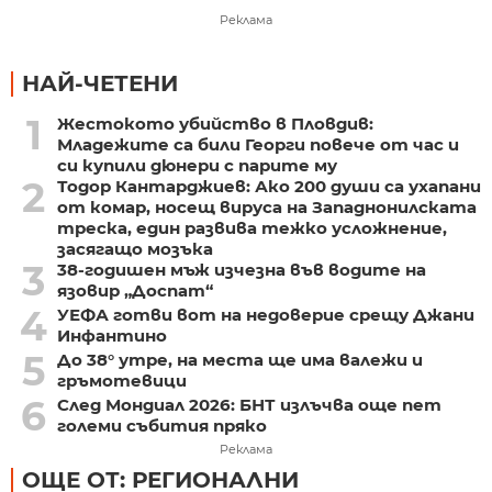
Реклама
НАЙ-ЧЕТЕНИ
1
Жестокото убийство в Пловдив:
Младежите са били Георги повече от час и
си купили дюнери с парите му
2
Тодор Кантарджиев: Ако 200 души са ухапани
от комар, носещ вируса на Западнонилската
треска, един развива тежко усложнение,
засягащо мозъка
3
38-годишен мъж изчезна във водите на
язовир „Доспат“
4
УЕФА готви вот на недоверие срещу Джани
Инфантино
5
До 38° утре, на места ще има валежи и
гръмотевици
6
След Мондиал 2026: БНТ излъчва още пет
големи събития пряко
Реклама
ОЩЕ ОТ: РЕГИОНАЛНИ