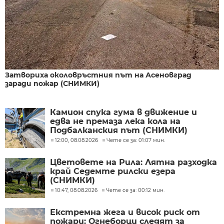
Затвориха околовръстния път на Асеновград
заради пожар (СНИМКИ)
Камион спука гума в движение и
едва не премаза лека кола на
Подбалканския път (СНИМКИ)
12:00, 08.08.2026
Чете се за: 01:07 мин.
Цветовете на Рила: Лятна разходка
край Седемте рилски езера
(СНИМКИ)
10:47, 08.08.2026
Чете се за: 00:12 мин.
Екстремна жега и висок риск от
пожари: Огнеборци следят за