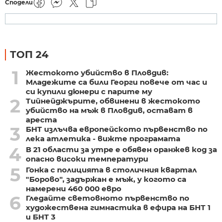
Сподели
ТОП 24
1
Жестокото убийство в Пловдив:
Младежите са били Георги повече от час и
си купили дюнери с парите му
2
Тийнейджърите, обвинени в жестокото
убийство на мъж в Пловдив, остават в
ареста
3
БНТ излъчва европейското първенство по
лека атлетика - вижте програмата
4
В 21 области за утре е обявен оранжев код за
опасно високи температури
5
Гонка с полицията в столичния квартал
"Борово", задържан е мъж, у когото са
намерени 460 000 евро
6
Гледайте световното първенство по
художествена гимнастика в ефира на БНТ 1
и БНТ 3