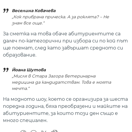
Веселина Ковачева
„Кок прибрана прическа. А за роклята? – Не
знам все още.“
За сметка на това обаче абитуриентите са
далеч по-категорични при избора си по кой път
ще поемат, след като завършат средното си
образование.
Йоана Шутова
„Мисля в Стара Загора ветеринарна
медицина да кандидатствам. Това е моята
мечта.“
На модното шоу, което се организира за шеста
поредна година, бяха преобразени и майките на
абитуриентите, за които този ден също е
много специален.