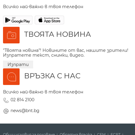
Всичко най-важно в твоя телефон
ТВОЯТА НОВИНА
"Твоята новина"! Новините от вас, нашите зрители!
Изпратете текст, снимки, видео.
Изпрати
ВРЪЗКА С НАС
Всичко най-важно в твоя телефон
02 814 2100
news@bnt.bg
Общи условия за ползване
Обратна връзка
СЕМ
ECPT