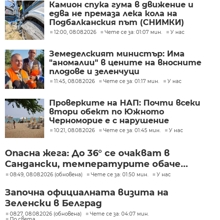
Камион спука гума в движение и
едва не премаза лека кола на
Подбалканския път (СНИМКИ)
12:00, 08.08.2026
Чете се за: 01:07 мин.
У нас
Земеделският министър: Има
"аномалии" в цените на вносните
плодове и зеленчуци
11:45, 08.08.2026
Чете се за: 01:17 мин.
У нас
Проверките на НАП: Почти всеки
втори обект по Южното
Черноморие е с нарушение
10:21, 08.08.2026
Чете се за: 01:45 мин.
У нас
Опасна жега: До 36° се очакват в
Сандански, температурите обаче...
08:49, 08.08.2026 (обновена)
Чете се за: 01:50 мин.
У нас
Започна официалната визита на
Зеленски в Белград
08:27, 08.08.2026 (обновена)
Чете се за: 04:07 мин.
По света