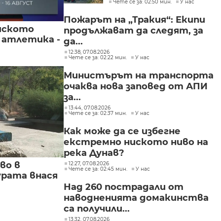
Чете се за: 02:50 мин.
У нас
участниците в
групите, свързани с
Пожарът на „Тракия“: Екипи
разбитата
йското
продължават да следят, за
лаборатория за
 атлетика -
фентанил
да...
12:38, 07.08.2026
Чете се за: 02:22 мин.
У нас
Министърът на транспорта
очаква нова заповед от АПИ
за...
13:44, 07.08.2026
Чете се за: 02:37 мин.
У нас
Как може да се избегне
екстремно ниското ниво на
река Дунав?
во в
12:27, 07.08.2026
Чете се за: 02:45 мин.
У нас
урата внася
Над 260 пострадали от
наводненията домакинства
са получили...
13:32, 07.08.2026