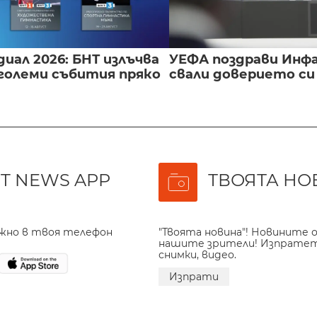
иал 2026: БНТ излъчва
УЕФА поздрави Инфа
големи събития пряко
свали доверието с
T NEWS APP
ТВОЯТА НО
ажно в твоя телефон
"Твоята новина"! Новините о
нашите зрители! Изпрате
снимки, видео.
Изпрати