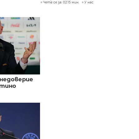
Чете се за: 02:15 мин.
У нас
 недоверие
нтино