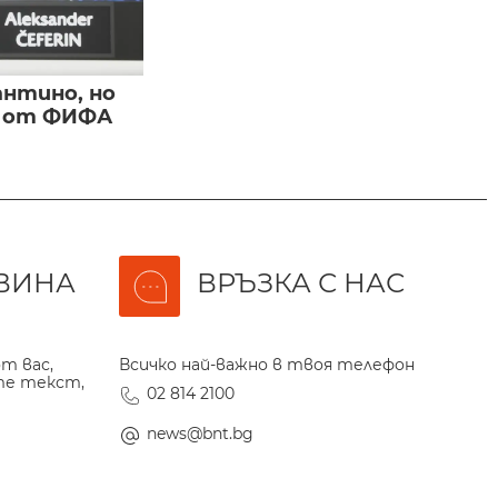
нтино, но
и от ФИФА
ВИНА
ВРЪЗКА С НАС
т вас,
Всичко най-важно в твоя телефон
те текст,
02 814 2100
news@bnt.bg