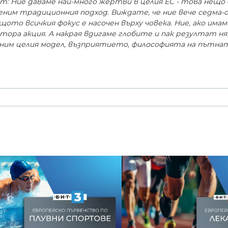
: Ние даваме най-много жертви в целия ЕС - това нещо
ним традиционния подход. Виждате, че ние вече седма-о
ащото всичкия фокус е насочен върху човека. Ние, ако имам
тора акция. А накрая вдигаме глобите и пак резултат ня
оменим целия модел, възприятието, философията на пътна