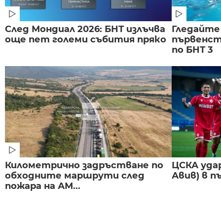
След Мондиал 2026: БНТ излъчва
Гледайте
още пет големи събития пряко
първенст
по БНТ 3
Километрично задръстване по
ЦСКА удар
обходните маршрути след
Авив) в п
пожара на АМ...