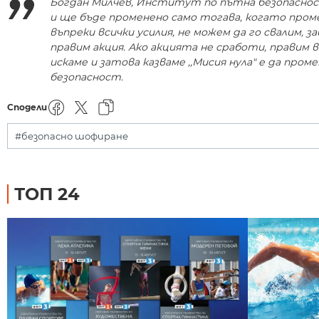
Богдан Милчев, Институт по пътна безопасност
и ще бъде променено само тогава, когато проме
въпреки всички усилия, не можем да го свалим, з
правим акция. Ако акцията не сработи, правим в
искаме и затова казваме ,,Мисия нула" е да пр
безопасност.
Сподели
#безопасно шофиране
ТОП 24