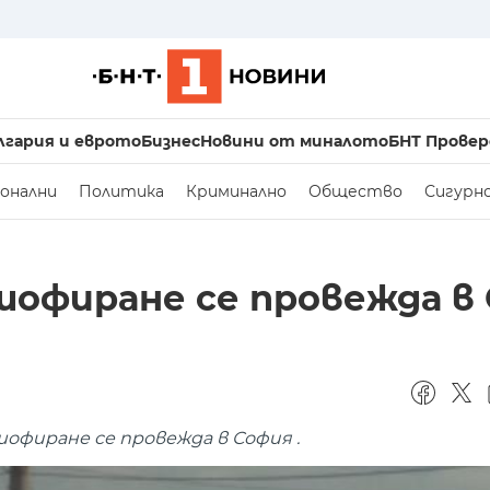
лгария и еврото
Бизнес
Новини от миналото
БНТ Провер
онални
Политика
Криминално
Общество
Сигурн
шофиране се провежда в
офиране се провежда в София .