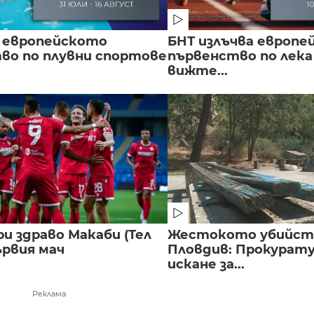
 европейското
БНТ излъчва европе
во по плувни спортове
първенство по лека
вижте...
и здраво Макаби (Тел
Жестокото убийст
ървия мач
Пловдив: Прокурат
искане за...
Реклама