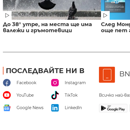
До 38° утре, на места ще има
След Монд
валежи и гръмотевици
още пет 
ПОСЛЕДВАЙТЕ НИ В
BN
Facebook
Instagram
Всичко най-в
YouTube
TikTok
Google News
LinkedIn