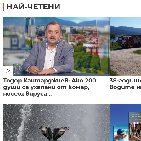
НАЙ-ЧЕТЕНИ
Тодор Кантарджиев: Ако 200
38-годиш
души са ухапани от комар,
водите н
носещ вируса...