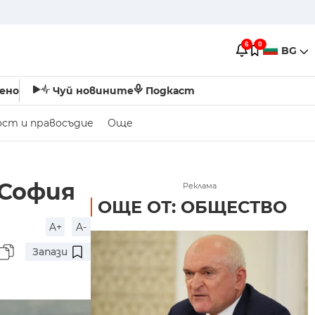
6
0
BG
ено
Чуй новините
Подкаст
ост и правосъдие
Още
 София
Реклама
ОЩЕ ОТ: ОБЩЕСТВО
A+
A-
Запази