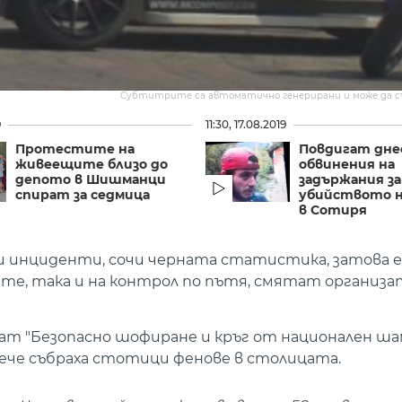
Субтитрите са автоматично генерирани и може да 
9
11:30, 17.08.2019
Протестите на
Повдигат дне
живеещите близо до
обвинения на
депото в Шишманци
задържания за
спират за седмица
убийството 
в Сотиря
и инциденти, сочи черната статистика, затова е 
ите, така и на контрол по пътя, смятат органи
т "Безопасно шофиране и кръг от национален ш
вече събраха стотици фенове в столицата.