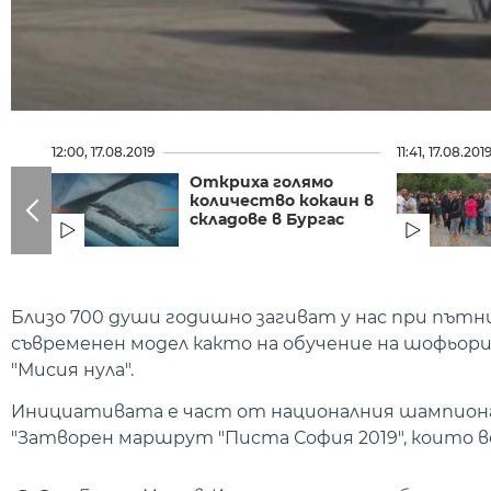
12:00, 17.08.2019
11:41, 17.08.201
Откриха голямо
количество кокаин в
складове в Бургас
Близо 700 души годишно загиват у нас при пътн
съвременен модел както на обучение на шофьор
"Мисия нула".
Инициативата е част от националния шампиона
"Затворен маршрут "Писта София 2019", които 