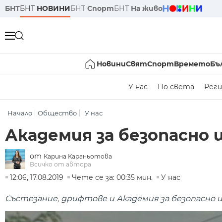
БНТ
БНТ
НОВИНИ
БНТ
Спорт
БНТ
На живо
Новини
Свят
Спорт
Времето
Бъ
У нас
По света
Реги
Начало
Общество
У нас
Академия за безопасно 
от
Карина Караньотова
Всичко от автора
12:06, 17.08.2019
Чете се за: 00:35 мин.
У нас
Състезание, дрифтове и Академия за безопасно ш