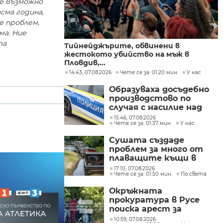
 е възможно
сма година,
е проблем,
ма. Ние
та
Тийнейджърите, обвинени в
жестокото убийство на мъж в
Пловдив,...
14:43, 07.08.2026
Чете се за: 01:20 мин.
У нас
Образуваха досъдебно
производстово по
случая с насилие над
дете в Радомир
15:46, 07.08.2026
Чете се за: 01:37 мин.
У нас
Сушата създаде
проблем за много от
плаващите къщи в
Нидерландия
17:10, 07.08.2026
Чете се за: 01:50 мин.
По света
Окръжната
прокуратура в Русе
поиска арест за
петима от
10:59, 07.08.2026