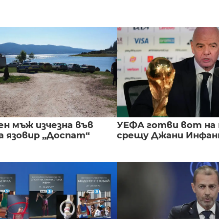
ен мъж изчезна във
УЕФА готви вот на
а язовир „Доспат“
срещу Джани Инфа