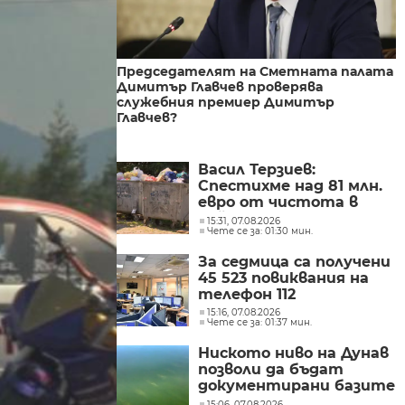
Председателят на Сметната палата
Димитър Главчев проверява
служебния премиер Димитър
Главчев?
Васил Терзиев:
Спестихме над 81 млн.
евро от чистота в
районите “Слатина”,
15:31, 07.08.2026
Чете се за: 01:30 мин.
“Подуяне” и “Изгрев” за
следващите 5 години
За седмица са получени
45 523 повиквания на
телефон 112
15:16, 07.08.2026
Чете се за: 01:37 мин.
Ниското ниво на Дунав
позволи да бъдат
документирани базите
на Константиновия
15:06, 07.08.2026