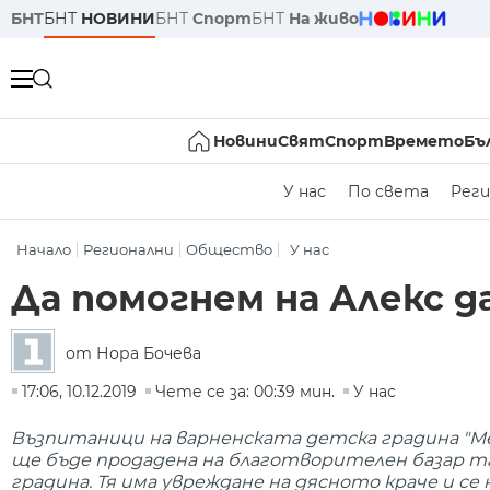
БНТ
БНТ
НОВИНИ
БНТ
Спорт
БНТ
На живо
Новини
Свят
Спорт
Времето
Бъ
У нас
По света
Реги
Начало
Регионални
Общество
У нас
Да помогнем на Алекс д
от Нора Бочева
17:06, 10.12.2019
Чете се за: 00:39 мин.
У нас
Възпитаници на варненската детска градина "Ме
ще бъде продадена на благотворителен базар т
градина. Тя има увреждане на дясното краче и с