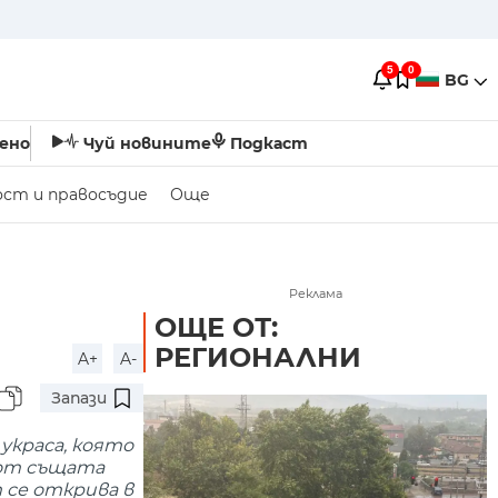
5
0
BG
ено
Чуй новините
Подкаст
ост и правосъдие
Още
Реклама
ОЩЕ ОТ:
РЕГИОНАЛНИ
A+
A-
Запази
украса, която
 от същата
 се открива в