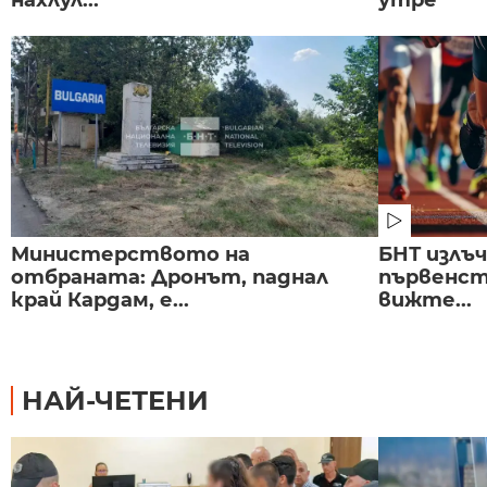
нахлул...
утре
Министерството на
БНТ излъ
отбраната: Дронът, паднал
първенст
край Кардам, е...
вижте...
НАЙ-ЧЕТЕНИ