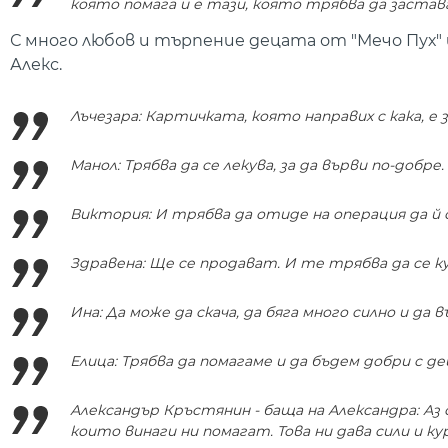
която помага и е тази, която трябва да застава
С много любов и търпение децата от "Мечо Пух" 
Алекс.
Лъчезара: Картичката, която направих с кака, е за
Манол: Трябва да се лекува, за да върви по-добре.
Виктория: И трябва да отиде на операция да й
Здравена: Ще се продават. И те трябва да се куп
Ина: Да може да скача, да бяга много силно и да в
Елица: Трябва да помагаме и да бъдем добри с д
Александър Кръстянин - баща на Александра: Аз
които винаги ни помагат. Това ни дава сили и к