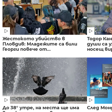
Жестокото убийство в
Тодор Ка
Пловдив: Младежите са били
души са у
Георги повече от...
носещ вир
До 38° утре, на места ще има
След Монд