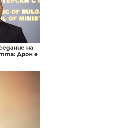
седание на
тта: Дрон е