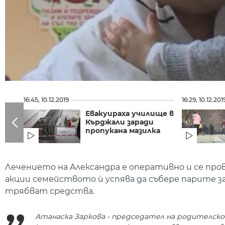
16:45, 10.12.2019
16:29, 10.12.201
Евакуираха училище в
Кърджали заради
пропукана мазилка
Лечението на Александра е оперативно и се про
акции семейството ѝ успява да събере парите за
трябват средства.
Атанаска Заркова - председател на родителско