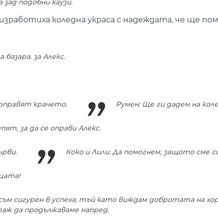
 зад подобни каузи.
изработиха коледна украса с надеждата, че ще по
 базара. за Алекс.
 оправят крачето.
Румен: Ще ги дадем на коле
ят, за да се оправи Алекс.
ърви.
Коко и Лили: Да помогнем, защото сме с
ецата!
 съм сигурен в успеха, тъй като виждам добротата на хо
ураж да продължаваме напред.