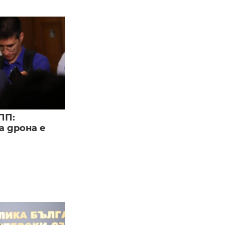
ПП:
а дрона е