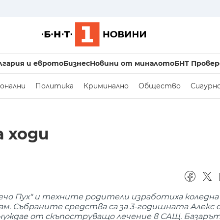
лгария и еврото
Бизнес
Новини от миналото
БНТ Провер
онални
Политика
Криминално
Общество
Сигурн
а ходи
чо Пух" и техните родители изработиха коледна 
ам. Събраните средства са за 3-годишната Алекс
е нуждае от скъпоструващо лечение в САЩ. Базарът