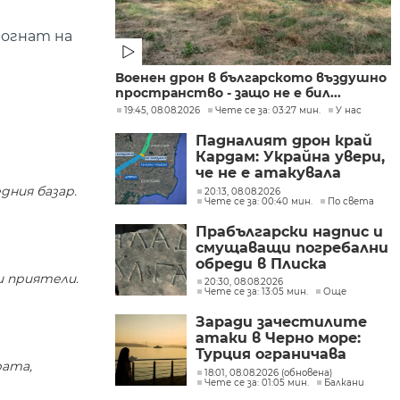
могнат на
Военен дрон в българското въздушно
пространство - защо не е бил...
19:45, 08.08.2026
Чете се за: 03:27 мин.
У нас
Падналият дрон край
Кардам: Украйна увери,
че не е атакувала
умишлено България и
дния базар.
20:13, 08.08.2026
Чете се за: 00:40 мин.
По света
обеща разследване
Прабългарски надпис и
смущаващи погребални
обреди в Плиска
и приятели.
20:30, 08.08.2026
Чете се за: 13:05 мин.
Още
Заради зачестилите
атаки в Черно море:
Турция ограничава
рата,
движението на
18:01, 08.08.2026 (обновена)
Чете се за: 01:05 мин.
Балкани
търговските кораби