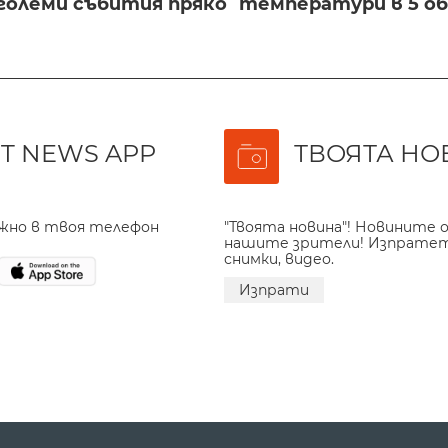
големи събития пряко
температури в 5 о
T NEWS APP
ТВОЯТА НО
ажно в твоя телефон
"Твоята новина"! Новините о
нашите зрители! Изпрате
снимки, видео.
Изпрати