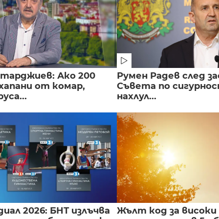
нтарджиев: Ако 200
Румен Радев след за
хапани от комар,
Съвета по сигурнос
уса...
нахлул...
иал 2026: БНТ излъчва
Жълт код за високи