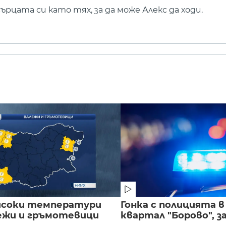
рцата си като тях, за да може Алекс да ходи.
исоки температури
Гонка с полицията 
лежи и гръмотевици
квартал "Борово", за