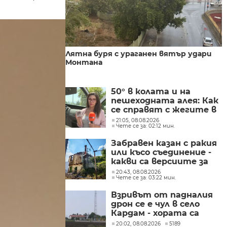
Лятна буря с ураганен вятър удари
Монтана
50° в колата и на
пешеходната алея: Как
се справят с жегите в
Сандански?
21:05, 08.08.2026
Чете се за: 02:12 мин.
Забравен казан с ракия
или късо съединение -
какви са версиите за
пожара във Висока
20:43, 08.08.2026
Чете се за: 03:22 мин.
могила?
Взривът от падналия
дрон се е чул в село
Кардам - хората са
притеснени заради
20:02, 08.08.2026
5189