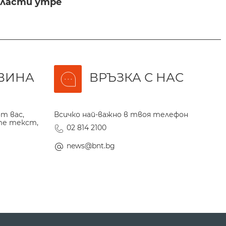
бласти утре
ВИНА
ВРЪЗКА С НАС
т вас,
Всичко най-важно в твоя телефон
те текст,
02 814 2100
news@bnt.bg