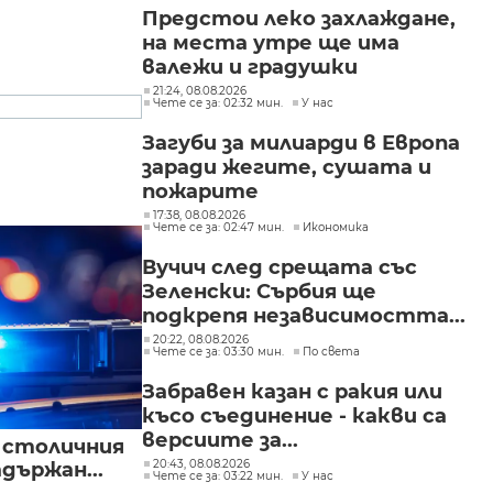
Предстои леко захлаждане,
на места утре ще има
валежи и градушки
21:24, 08.08.2026
Чете се за: 02:32 мин.
У нас
Загуби за милиарди в Европа
заради жегите, сушата и
пожарите
17:38, 08.08.2026
Чете се за: 02:47 мин.
Икономика
Вучич след срещата със
Зеленски: Сърбия ще
подкрепя независимостта...
20:22, 08.08.2026
Чете се за: 03:30 мин.
По света
Забравен казан с ракия или
късо съединение - какви са
версиите за...
в столичния
20:43, 08.08.2026
държан...
Чете се за: 03:22 мин.
У нас