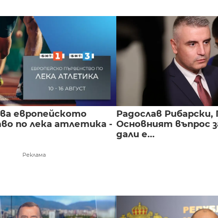
чва европейското
Радослав Рибарски, 
во по лека атлетика -
Основният въпрос з
дали е...
Реклама