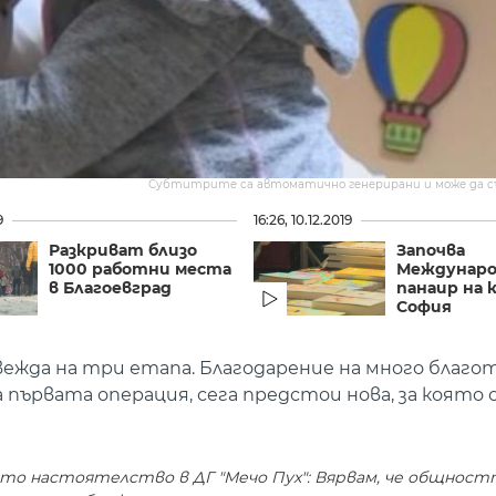
Субтитрите са автоматично генерирани и може да 
9
16:26, 10.12.2019
Разкриват близо
Започва
1000 работни места
Междунар
в Благоевград
панаир на 
София
вежда на три етапа. Благодарение на много благ
 първата операция, сега предстои нова, за която
то настоятелство в ДГ "Мечо Пух": Вярвам, че общностт