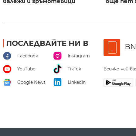
валежи и гръмотевици
още пет 
ПОСЛЕДВАЙТЕ НИ В
BN
Facebook
Instagram
Всичко най-в
YouTube
TikTok
Google News
LinkedIn