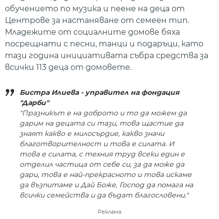
обучението по музика и пеене на деца от
Центрове за настаняване от семеен тип.
Младежите от социалните домове бяха
посрещнати с песни, танци и подаръци, като
тази година инициативата събра средства за
всички 113 деца от домовете.
Бистра Илиева - управител на фондация
"Дарби"
"Празникът е на доброто и то да можем да
дарим на децата си тази, това щастие да
знаят какво е милосърдие, какво значи
благотворителност и това е силата. И
това е силата, с техния труд всеки един е
отделил частица от себе си, за да може да
дари, това е най-прекрасното и това искаме
да възпитаме и Дай Боже, Господ да помага на
всички семейства и да бъдат благословени."
Реклама