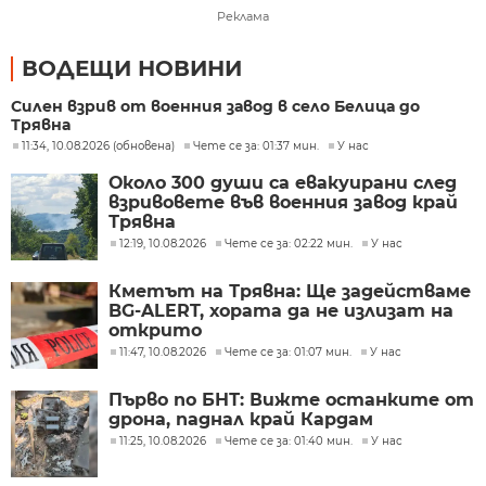
Реклама
ВОДЕЩИ НОВИНИ
Силен взрив от военния завод в село Белица до
Трявна
11:34, 10.08.2026 (обновена)
Чете се за: 01:37 мин.
У нас
Около 300 души са евакуирани след
взривовете във военния завод край
Трявна
12:19, 10.08.2026
Чете се за: 02:22 мин.
У нас
Кметът на Трявна: Ще задействаме
BG-ALERT, хората да не излизат на
открито
11:47, 10.08.2026
Чете се за: 01:07 мин.
У нас
Първо по БНТ: Вижте останките от
дрона, паднал край Кардам
11:25, 10.08.2026
Чете се за: 01:40 мин.
У нас