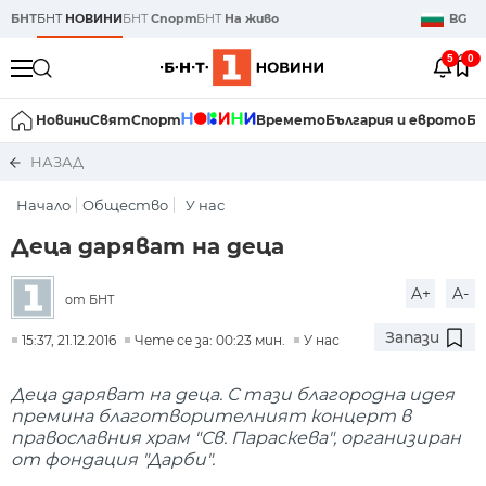
БНТ
БНТ
НОВИНИ
БНТ
Спорт
БНТ
На живо
BG
5
0
Новини
Свят
Спорт
Времето
България и еврото
Би
НАЗАД
Начало
Общество
У нас
Деца даряват на деца
A+
A-
от БНТ
Запази
15:37, 21.12.2016
Чете се за: 00:23 мин.
У нас
Деца даряват на деца. С тази благородна идея
премина благотворителният концерт в
православния храм "Св. Параскева", организиран
от фондация "Дарби".