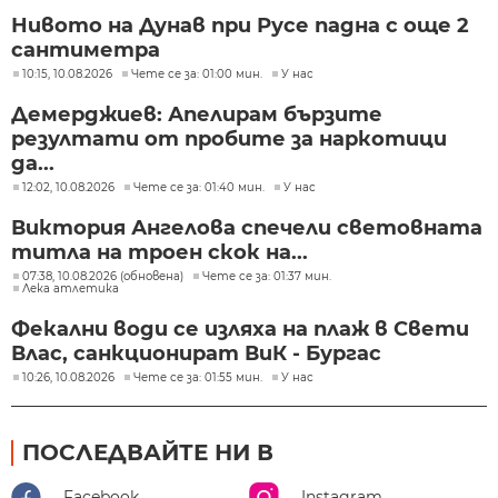
Нивото на Дунав при Русе падна с още 2
сантиметра
10:15, 10.08.2026
Чете се за: 01:00 мин.
У нас
Демерджиев: Апелирам бързите
резултати от пробите за наркотици
да...
12:02, 10.08.2026
Чете се за: 01:40 мин.
У нас
Виктория Ангелова спечели световната
титла на троен скок на...
07:38, 10.08.2026 (обновена)
Чете се за: 01:37 мин.
Лека атлетика
Фекални води се изляха на плаж в Свети
Влас, санкционират ВиК - Бургас
10:26, 10.08.2026
Чете се за: 01:55 мин.
У нас
ПОСЛЕДВАЙТЕ НИ В
Facebook
Instagram