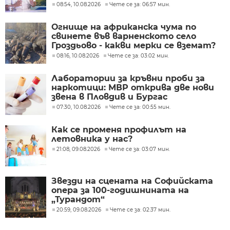
08:54, 10.08.2026
Чете се за: 06:57 мин.
Огнище на африканска чума по
свинете във варненското село
Гроздьово - какви мерки се вземат?
08:16, 10.08.2026
Чете се за: 03:02 мин.
Лаборатории за кръвни проби за
наркотици: МВР открива две нови
звена в Пловдив и Бургас
07:30, 10.08.2026
Чете се за: 00:55 мин.
Как се променя профилът на
летовника у нас?
21:08, 09.08.2026
Чете се за: 03:07 мин.
Звезди на сцената на Софийската
опера за 100-годишнината на
„Турандот“
20:59, 09.08.2026
Чете се за: 02:37 мин.