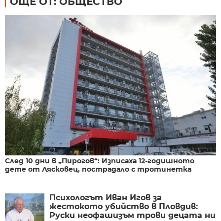
ОЩЕ ОТ: ОБЩЕСТВО
След 10 дни в „Пирогов“: Изписаха 12-годишното
дете от Лясковец, пострадало с тротинетка
Психологът Иван Игов за
жестокото убийство в Пловдив:
Руски неофашизъм трови децата ни