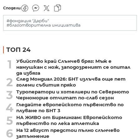
Сподели
#фондация "Дарби"
#благотворителна инициатива
ТОП 24
1
Убийство край Слънчев бряг: Мъж е
намушкан с нож, заподозреният се опитал
да избяга
2
След Мондиал 2026: БНТ излъчва още пет
големи събития пряко
3
Туроператори и хотелиери по Северното
Черноморие отчитат по-слаб сезон
4
Гледайте европейското първенство по
плуване по БНТ 3
5
НА ЖИВО от Бирмингам: Европейското
първенство по лека атлетика
6
На 12 август предстои пълно слънчево
затъмнение