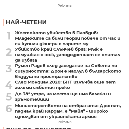
Реклама
НАЙ-ЧЕТЕНИ
1
Жестокото убийство в Пловдив:
Младежите са били Георги повече от час и
си купили дюнери с парите му
2
Убийство край Слънчев бряг: Мъж е
намушкан с нож, заподозреният се опитал
да избяга
3
Румен Радев след заседание на Съвета по
сигурността: Дрон е нахлул в българското
въздушно пространство
4
След Мондиал 2026: БНТ излъчва още пет
големи събития пряко
5
До 38° утре, на места ще има валежи и
гръмотевици
6
Министерството на отбраната: Дронът,
паднал край Кардам, е “Майя” - широко
използван от украинската армия
Реклама