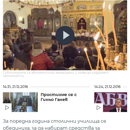
Субтитрите са автоматично генерирани и може да съдържат
неточности.
14:31, 21.12.2016
14:24, 21.12.2016
Простихме се с
Гиньо Ганев
За поредна година столични училища се
обединиха, за да набират средства за