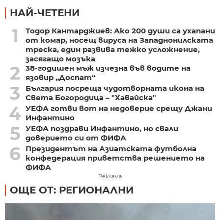
НАЙ-ЧЕТЕНИ
1
Тодор Кантарджиев: Ако 200 души са ухапани
от комар, носещ вируса на Западнонилската
треска, един развива тежко усложнение,
засягащо мозъка
2
38-годишен мъж изчезна във водите на
язовир „Доспат“
3
България посреща чудотворната икона на
Света Богородица – "Хавайска"
4
УЕФА готви вот на недоверие срещу Джани
Инфантино
5
УЕФА поздрави Инфантино, но свали
доверието си от ФИФА
6
Президентът на Азиатската футболна
конфедерация приветства решението на
ФИФА
Реклама
ОЩЕ ОТ: РЕГИОНАЛНИ