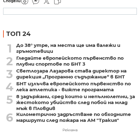
Сподели
ТОП 24
1
До 38° утре, на места ще има валежи и
гръмотевици
2
Гледайте европейското първенство по
плувни спортове по БНТ 3
3
Светлозара Лазарова става директор на
дирекция „Програмно съдържание“ в БНТ
4
БНТ излъчва европейското първенство по
лека атлетика - вижте програмата
5
8 задържани, сред които и непълнолетни, за
жестокото убийство след побой на млад
мъж в Пловдив
6
Километрично задръстване по обходните
маршрути след пожара на АМ "Тракия"
Реклама