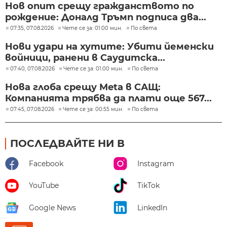
Нов опит срещу гражданството по
рождение: Доналд Тръмп подписа два...
07:35, 07.08.2026
Чете се за: 01:00 мин.
По света
Нови удари на хутите: Убити йеменски
войници, ранени в Саудитска...
07:40, 07.08.2026
Чете се за: 01:00 мин.
По света
Нова глоба срещу Meta в САЩ:
Компанията трябва да плати още 567...
07:45, 07.08.2026
Чете се за: 00:55 мин.
По света
ПОСЛЕДВАЙТЕ НИ В
Facebook
Instagram
YouTube
TikTok
Google News
LinkedIn