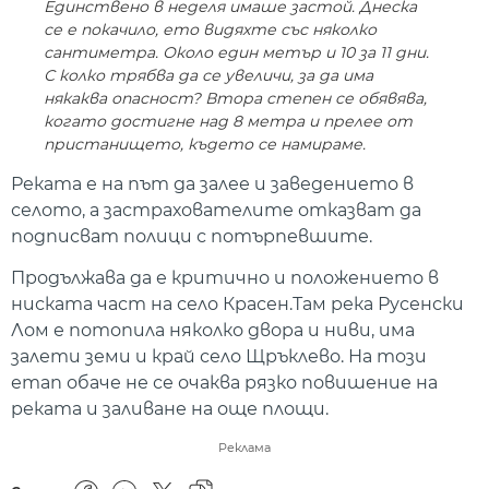
Единствено в неделя имаше застой. Днеска
се е покачило, ето видяхте със няколко
сантиметра. Около един метър и 10 за 11 дни.
С колко трябва да се увеличи, за да има
някаква опасност? Втора степен се обявява,
когато достигне над 8 метра и прелее от
пристанището, където се намираме.
Реката е на път да залее и заведението в
селото, а застрахователите отказват да
подписват полици с потърпевшите.
Продължава да е критично и положението в
ниската част на село Красен.Там река Русенски
Лом е потопила няколко двора и ниви, има
залети земи и край село Щръклево. На този
етап обаче не се очаква рязко повишение на
реката и заливане на още площи.
Реклама