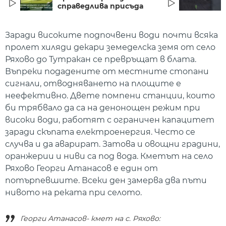
справедлива присъда
Заради високите подпочвени води
почти всяка
пролет хиляди декари земеделска земя от село
Ряхово до Тутракан се превръщат в блата.
Въпреки подадените от местните стопани
сигнали, отводняването на площите е
неефективно. Двете помпени станции, които
би трябвало да са на денонощен режим при
високи води, работят с ограничен капацитет
заради скъпата електроенергия. Често се
случва и да аварират. Затова и овощни градини,
оранжерии и ниви са под вода. Кметът на село
Ряхово Георги Атанасов е един от
потърпевшите. Всеки ден замерва два пъти
нивото на реката при селото.
Георги Атанасов- кмет на с. Ряхово: