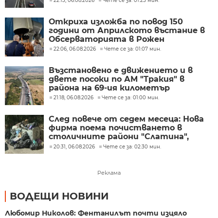
22:13, 06.08.2026
Чете се за: 01:25 мин.
Откриха изложба по повод 150
години от Априлското въстание в
Обсерваторията в Рожен
22:06, 06.08.2026
Чете се за: 01:07 мин.
Възстановено е движението и в
двете посоки по АМ "Тракия" в
района на 69-ия километър
21:18, 06.08.2026
Чете се за: 01:00 мин.
След повече от седем месеца: Нова
фирма поема почистването в
столичните райони "Слатина",
"Подуяне" и "Изгрев"
20:31, 06.08.2026
Чете се за: 02:30 мин.
Реклама
ВОДЕЩИ НОВИНИ
Любомир Николов: Фентанилът почти изцяло