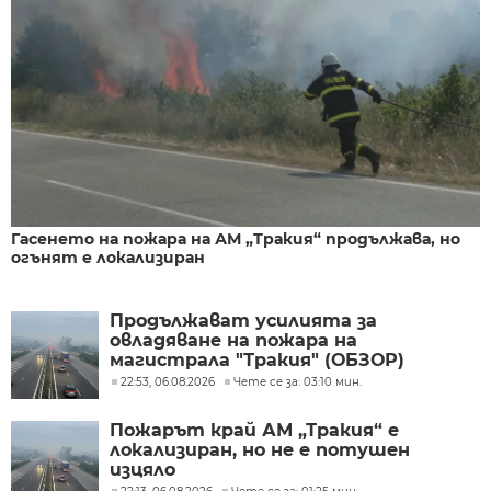
Гасенето на пожара на АМ „Тракия“ продължава, но
огънят е локализиран
Продължават усилията за
овладяване на пожара на
магистрала "Тракия" (ОБЗОР)
22:53, 06.08.2026
Чете се за: 03:10 мин.
Пожарът край АМ „Тракия“ е
локализиран, но не е потушен
изцяло