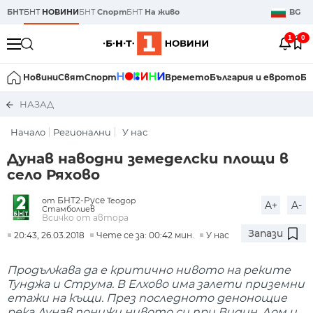
БНТ
БНТ
НОВИНИ
БНТ
Спорт
БНТ
На живо
BG
1
0
Новини
Свят
Спорт
Времето
България и еврото
Би
НАЗАД
Начало
Регионални
У нас
Дунав наводни земеделски площи в
село Ряхово
БНТ2-Русе
от
Теодор
A+
A-
Стамболиев
Всичко от автора
Запази
20:43, 26.03.2018
Чете се за: 00:42 мин.
У нас
Продължава да е критично нивото на реките
Тунджа и Струма. В Елхово има залети приземни
етажи на къщи. През последното денонощие
река Дунав понижи нивото си при Видин, Лом и