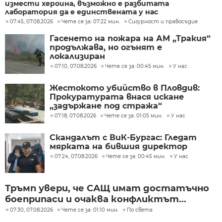
измести хероина, възможно е разбитата
лаборатория да е единствената у нас
07:45, 07.08.2026
Чете се за: 07:22 мин.
Сигурност и правосъдие
Гасенето на пожара на АМ „Тракия“
продължава, но огънят е
локализиран
07:10, 07.08.2026
Чете се за: 00:45 мин.
У нас
Жестокото убийство в Пловдив:
Прокуратурата внася искане
„задържане под стража“
07:18, 07.08.2026
Чете се за: 01:05 мин.
У нас
Скандалът с ВиК-Бургас: Гледат
мярката на бившия директор
07:24, 07.08.2026
Чете се за: 00:45 мин.
У нас
Тръмп увери, че САЩ имат достатъчно
боеприпаси и очаква конфликтът...
07:30, 07.08.2026
Чете се за: 01:10 мин.
По света