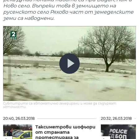
Ново село. Въпреки това в землището на
русенското село Ряхово част от земеделските
земи са наводнени.
Субтитрите са автоматично генерирани и може да съдържат
неточности.
20:40, 26.03.2018
20:32, 26.03.2018
Таксиметрови шофьори
от страната
протестираха за