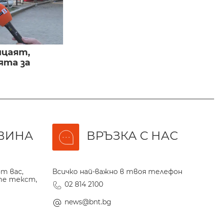
ицаят,
ята за
ВИНА
ВРЪЗКА С НАС
т вас,
Всичко най-важно в твоя телефон
те текст,
02 814 2100
news@bnt.bg