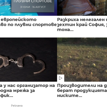
 европейското
Разкриха нелегален 
во по плувни спортове
зехтин край София, 
тона...
 у нас организатор на
Производители на д
одна мрежа за
берат продукцията 
ик...
ниските...
Реклама