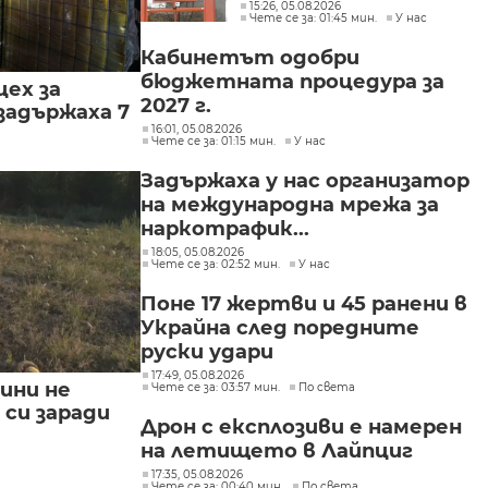
интереси при Делян
15:26, 05.08.2026
Чете се за: 01:45 мин.
У нас
Пеевски
Кабинетът одобри
бюджетната процедура за
цех за
2027 г.
задържаха 7
16:01, 05.08.2026
Чете се за: 01:15 мин.
У нас
Задържаха у нас организатор
на международна мрежа за
наркотрафик...
18:05, 05.08.2026
Чете се за: 02:52 мин.
У нас
Поне 17 жертви и 45 ранени в
Украйна след поредните
руски удари
17:49, 05.08.2026
ини не
Чете се за: 03:57 мин.
По света
си заради
Дрон с експлозиви е намерен
на летището в Лайпциг
17:35, 05.08.2026
Чете се за: 00:40 мин.
По света