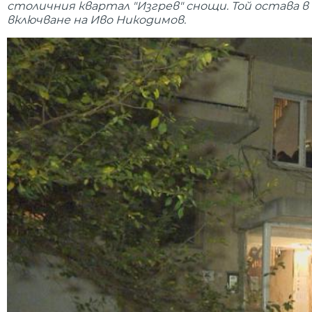
столичния квартал "Изгрев" снощи. Той остава в
включване на Иво Никодимов.