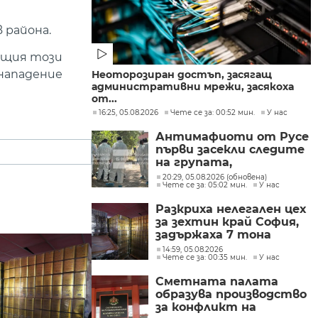
 района.
същия този
 нападение
Неоторозиран достъп, засягащ
административни мрежи, засякоха
от...
16:25, 05.08.2026
Чете се за: 00:52 мин.
У нас
Антимафиоти от Русе
първи засекли следите
на групата,
произвеждала
20:29, 05.08.2026 (обновена)
Чете се за: 05:02 мин.
У нас
фентанил в София
Разкриха нелегален цех
за зехтин край София,
задържаха 7 тона
продукт без марка
14:59, 05.08.2026
Чете се за: 00:35 мин.
У нас
Сметната палата
образува производство
за конфликт на