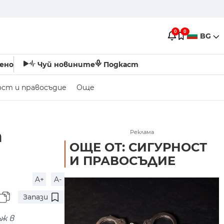
0
0
BG
ено
Чуй новините
Подкаст
ост и правосъдие
Още
а
Реклама
ОЩЕ ОТ: СИГУРНОСТ
И ПРАВОСЪДИЕ
A+
A-
Запази
ж в