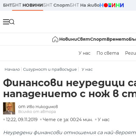
БНТ
БНТ
НОВИНИ
БНТ
Спорт
БНТ
На живо
Новини
Свят
Спорт
Времето
Бъ
У нас
По света
Реги
Начало
Сигурност и правосъдие
У нас
Финансови неуредици с
нападението с нож в с
от
Иво Никодимов
Всичко от автора
12:22, 09.11.2019
Чете се за: 00:24 мин.
У нас
Неуредени финансови отношения са най-вероятн