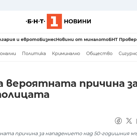
лгария и еврото
Бизнес
Новини от миналото
БНТ Провер
онални
Политика
Криминално
Общество
Сигурн
а вероятната причина з
толицата
ата причина за нападението над 50-годишния мъ