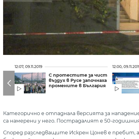
12:07, 09.11.2019
12:00, 09.11.201
С протестите за чист
въздух в Русе започнаха
промените в България
Категорично е отпаднала версията за нападени
са намерени у него. Пострадалият е 50-годишния
Според разследващите Искрен Цонев е пребит, а 