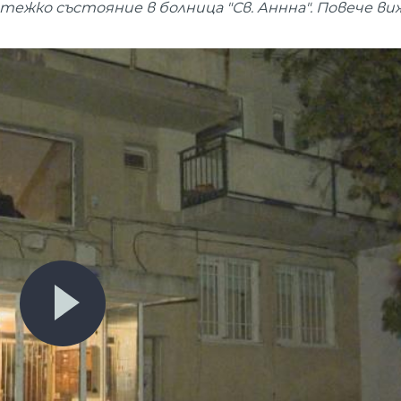
 тежко състояние в болница "Св. Аннна". Повече в