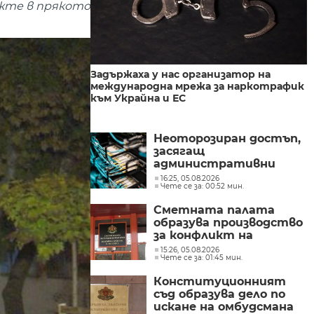
ижте в прякото
Задържаха у нас организатор на
международна мрежа за наркотрафик
към Украйна и ЕС
Неоторозиран достъп,
засягащ
административни
мрежи, засякоха от
16:25, 05.08.2026
Чете се за: 00:52 мин.
Министерството на
иновациите
Сметната палата
образува производство
за конфликт на
интереси при Делян
15:26, 05.08.2026
Чете се за: 01:45 мин.
Пеевски
Конституционният
съд образува дело по
искане на омбудсмана