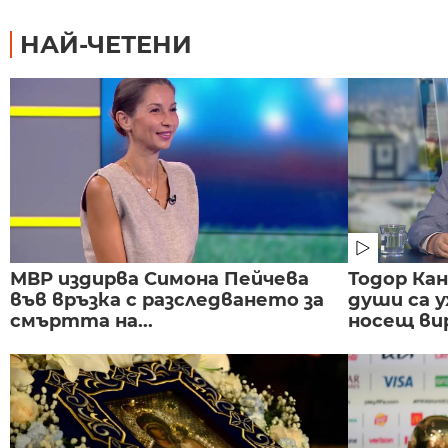
НАЙ-ЧЕТЕНИ
МВР издирва Симона Пейчева
Тодор Ка
във връзка с разследването за
души са у
смъртта на...
носещ вир