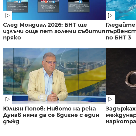
След Мондиал 2026: БНТ ще
Гледайте
излъчи още пет големи събития
първенст
пряко
по БНТ 3
Юлиян Попов: Нивото на река
Задържаха
Дунав няма да се вдигне с един
междунар
дъжд
наркотраф