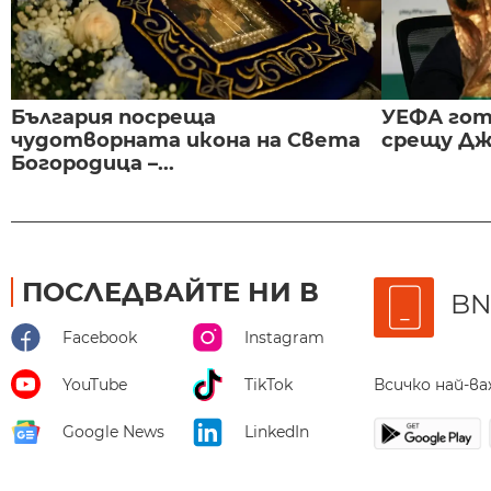
България посреща
УЕФА гот
чудотворната икона на Света
срещу Дж
Богородица –...
ПОСЛЕДВАЙТЕ НИ В
BN
Facebook
Instagram
Всичко най-в
YouTube
TikTok
Google News
LinkedIn