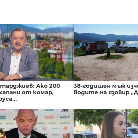
нтарджиев: Ако 200
38-годишен мъж изч
хапани от комар,
водите на язовир „
уса...