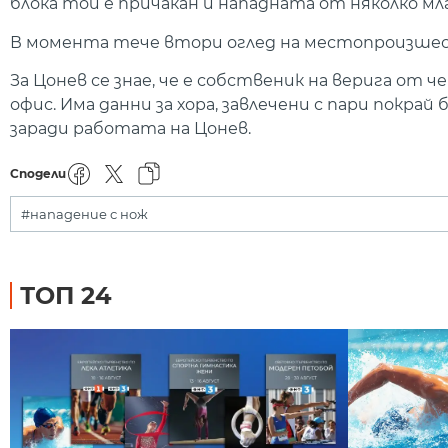
блока той е причакан и нападната от няколко мл
В момента тече втори оглед на местопроизшест
За Цонев се знае, че е собственик на верига от 
офис. Има данни за хора, завлечени с пари покра
заради работата на Цонев.
Сподели
#нападение с нож
ТОП 24