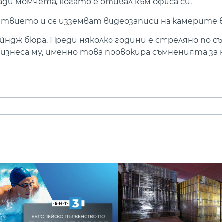
ади момчета, когато е отивал към офиса си.
вието и се изземват видеозаписи на камерите в
чейндж бюра. Преди няколко години е стреляно по 
й бизнеса му, именно това провокира съмненията за