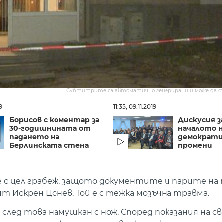
Субтитрите са автоматично генерирани и може да 
9
11:35, 09.11.2019
Борисов с коментар за
Дискусия з
30-годишнината от
началото 
падането на
демократ
Берлинската стена
промени
е с цел грабеж, защото документите и парите на
т Искрен Цонев. Той е с тежка мозъчна травма.
след това намушкан с нож. Според показания на с