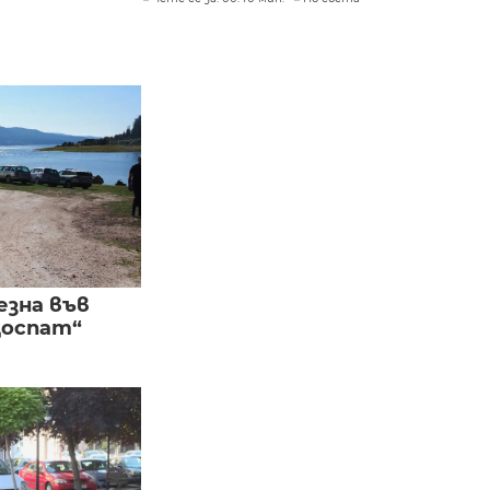
езна във
Доспат“