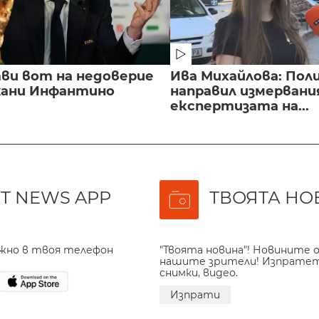
ви вот на недоверие
Ива Михайлова: Пол
ани Инфантино
направил измервани
експертизата на...
T NEWS APP
ТВОЯТА НО
ажно в твоя телефон
"Твоята новина"! Новините о
нашите зрители! Изпрате
снимки, видео.
Изпрати