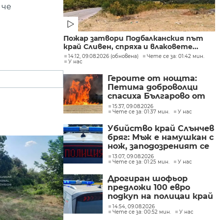
 че
Пожар затвори Подбалканския път
край Сливен, спряха и влаковете...
14:12, 09.08.2026 (обновена)
Чете се за: 01:42 мин.
У нас
Героите от нощта:
Петима доброволци
спасиха Българово от
огнен капан
15:37, 09.08.2026
Чете се за: 01:37 мин.
У нас
Убийство край Слънчев
бряг: Мъж е намушкан с
нож, заподозреният се
опитал да избяга
13:07, 09.08.2026
Чете се за: 01:25 мин.
У нас
Дрогиран шофьор
предложи 100 евро
подкуп на полицаи край
Поморие
14:54, 09.08.2026
Чете се за: 00:52 мин.
У нас