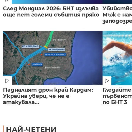
След Мондиал 2026: БНТ излъчва
Убийство 
още пет големи събития пряко
Мъж е на
заподозре
Падналият дрон край Кардам:
Гледайте
Украйна увери, че не е
първенст
атакувала...
по БНТ 3
НАЙ-ЧЕТЕНИ