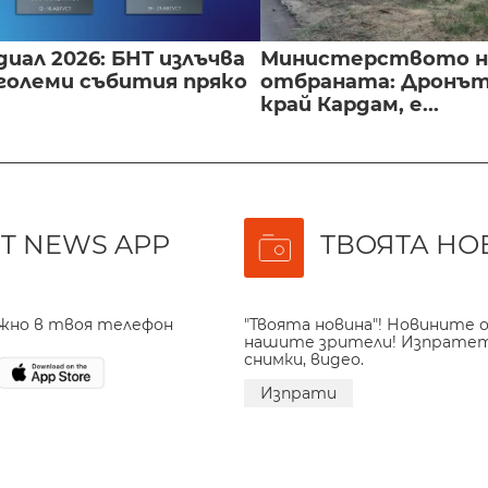
иал 2026: БНТ излъчва
Министерството н
големи събития пряко
отбраната: Дронът
край Кардам, е...
T NEWS APP
ТВОЯТА НО
ажно в твоя телефон
"Твоята новина"! Новините о
нашите зрители! Изпрате
снимки, видео.
Изпрати