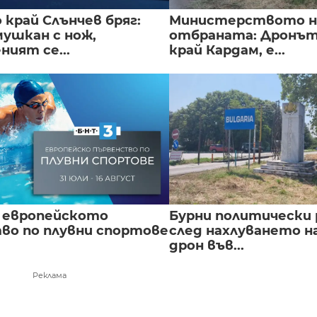
край Слънчев бряг:
Министерството н
мушкан с нож,
отбраната: Дронът
ният се...
край Кардам, е...
 европейското
Бурни политически 
во по плувни спортове
след нахлуването н
дрон във...
Реклама