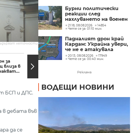
от трети страни
Бурни политически
реакции след
нахлуването на военен
дрон във въздушното
21:18, 08.08.2026
14854
Чете се за: 01:10 мин.
ни пространство
(ОБЗОР)
Падналият дрон край
Кардам: Украйна увери,
съдържат неточности.
че не е атакувала
08:32, 29.06.2018
08:22,
умишлено България и
20:13, 08.08.2026
17949
Чете се за: 00:40 мин.
обеща разследване
н за
Тома Биков: Дали ще
щ влиза в
има промени в
чакват...
кабинета решава
Реклама
премиерът
ВОДЕЩИ НОВИНИ
т БСП и ДПС.
 в дебата във
ра да се