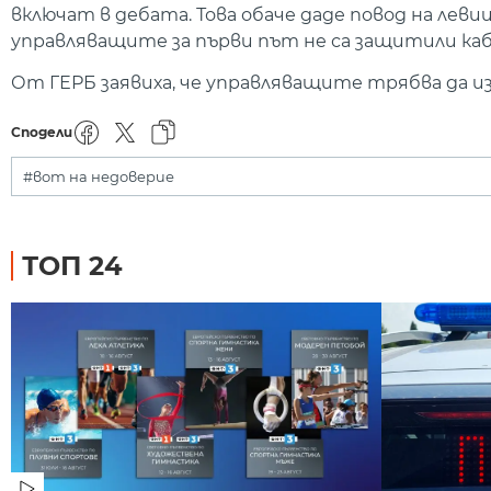
включат в дебата. Това обаче даде повод на леви
управляващите за първи път не са защитили ка
От ГЕРБ заявиха, че управляващите трябва да и
Сподели
#вот на недоверие
ТОП 24