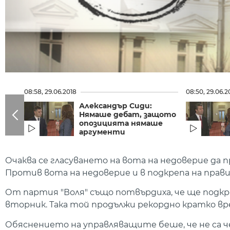
08:58, 29.06.2018
08:50, 29.06.2
Александър Сиди:
Нямаше дебат, защото
опозицията нямаше
аргументи
Очаква се гласуването на вота на недоверие да 
Против вота на недоверие и в подкрепа на прав
От партия "Воля" също потвърдиха, че ще подкр
вторник. Така той продължи рекордно кратко вре
Обяснението на управляващите беше, че не са ч