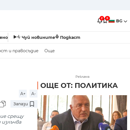
2
0
BG
ено
Чуй новините
Подкаст
ост и правосъдие
Още
Реклама
ОЩЕ ОТ: ПОЛИТИКА
A+
A-
Запази
рие срещу
 излъчва