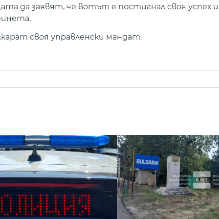
цата да заявят, че вотът е постигнал своя успех и
бинета.
зкарат своя управленски мандат.