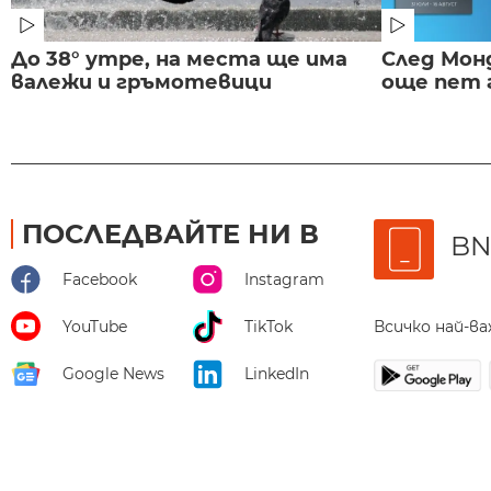
До 38° утре, на места ще има
След Монд
валежи и гръмотевици
още пет 
ПОСЛЕДВАЙТЕ НИ В
BN
Facebook
Instagram
Всичко най-в
YouTube
TikTok
Google News
LinkedIn