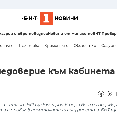
лгария и еврото
Бизнес
Новини от миналото
БНТ Провер
онални
Политика
Криминално
Общество
Сигурн
 недоверие към кабинета
несения от БСП за България втори вот на недове
а е провал в политиката за сигурността. БНТ ще