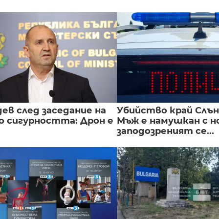
ев след заседание на
Убийство край Слън
о сигурността: Дрон е
Мъж е намушкан с н
заподозреният се...