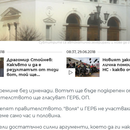
Субтитрите са автоматично генерирани и може да 
018
08:37, 29.06.2018
Драгомир Стойнев:
Новият зако
Какъвто и да е
лична помо
резултатът от този
НС - какво о
вот, той ще...
премине без изненади. Вотът ще бъде подкрепен о
ителството ще гласуват ГЕРБ, ОП.
епят правителството. "Воля" и ГЕРБ не участваха
ме само час и половина.
ели достатъчно силни аргументи, което да ги нака