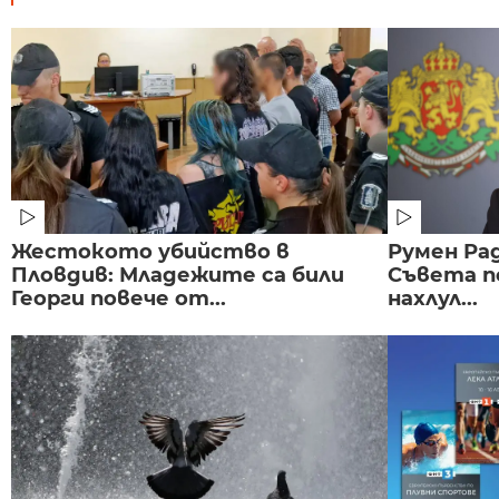
Жестокото убийство в
Румен Рад
Пловдив: Младежите са били
Съвета п
Георги повече от...
нахлул...