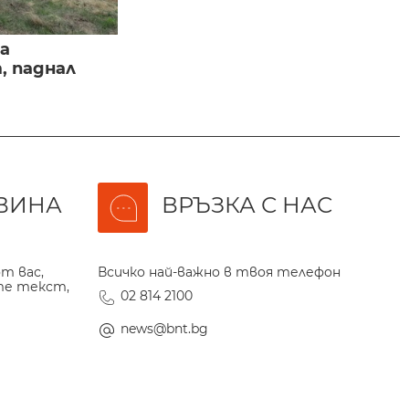
а
, паднал
ВИНА
ВРЪЗКА С НАС
т вас,
Всичко най-важно в твоя телефон
те текст,
02 814 2100
news@bnt.bg