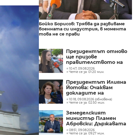
Бойко Борисов: Трябва да развиваме
военната си индустрия, в момента
това не се прави
Президентът отново
ще призове
правителството на
Северна Македония да
10:47, 09.08.2026
Чете се за: 01:20 мин.
съдейства за
лечението на Ива
Президентът Илияна
Михайлова
Йотова: Очаквам
докладите на
службите какъв е
10:18, 09.08.2026 (обновена)
Чете се за: 02:50 мин.
дронът и каква е била
неговата роля
Земеделският
министър Пламен
Абровски: Държавата
трябва да засили
08:51, 09.08.2026
Чете се за: 09:27 мин.
контрола върху вноса