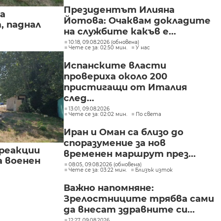
Президентът Илияна
а
Йотова: Очаквам докладите
, паднал
на службите какъв е...
10:18, 09.08.2026 (обновена)
Чете се за: 02:50 мин.
У нас
Испанските власти
провериха около 200
пристигащи от Италия
след...
13:01, 09.08.2026
Чете се за: 02:02 мин.
По света
Иран и Оман са близо до
споразумение за нов
реакции
временен маршрут през...
а военен
08:05, 09.08.2026 (обновена)
Чете се за: 03:22 мин.
Близък изток
Важно напомняне:
Зрелостниците трябва сами
да внесат здравните си...
12:27, 09.08.2026