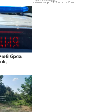
Чете се за: 03:12 мин.
У нас
чев бряг:
ож,