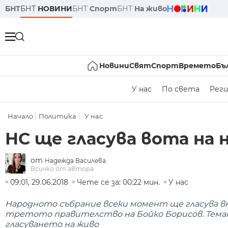
БНТ
БНТ
НОВИНИ
БНТ
Спорт
БНТ
На живо
Новини
Свят
Спорт
Времето
Бъ
У нас
По света
Реги
Начало
Политика
У нас
НС ще гласува вота на
от
Надежда Василева
Всичко от автора
09:01, 29.06.2018
Чете се за: 00:22 мин.
У нас
Народното събрание всеки момент ще гласува в
третото правителство на Бойко Борисов. Темат
гласуването на живо