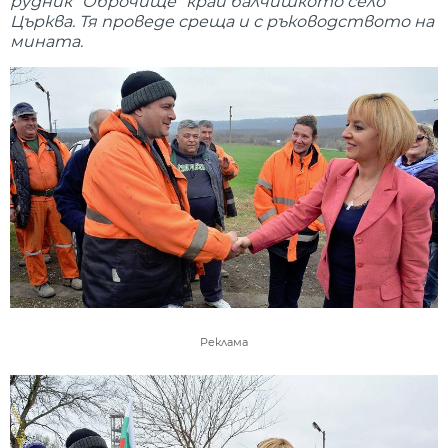
рудник "Оброчище" край балчишкото село
Църква. Тя проведе среща и с ръководството на
мината.
Реклама