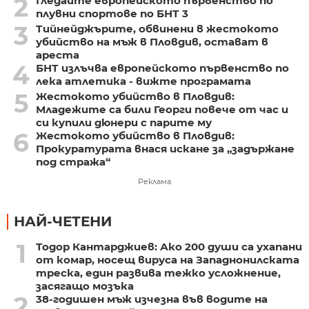
2
Гледайте европейското първенство по
плувни спортове по БНТ 3
3
Тийнейджърите, обвинени в жестокото
убийство на мъж в Пловдив, остават в
ареста
4
БНТ излъчва европейското първенство по
лека атлетика - вижте програмата
5
Жестокото убийство в Пловдив:
Младежите са били Георги повече от час и
си купили дюнери с парите му
6
Жестокото убийство в Пловдив:
Прокуратурата внася искане за „задържане
под стража“
Реклама
НАЙ-ЧЕТЕНИ
1
Тодор Кантарджиев: Ако 200 души са ухапани
от комар, носещ вируса на Западнонилската
треска, един развива тежко усложнение,
засягащо мозъка
2
38-годишен мъж изчезна във водите на