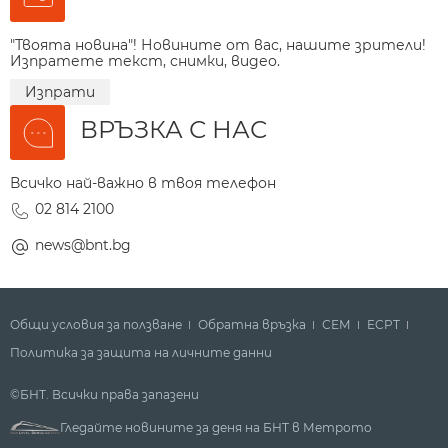
"Твоята новина"! Новините от вас, нашите зрители!
Изпратете текст, снимки, видео.
Изпрати
ВРЪЗКА С НАС
Всичко най-важно в твоя телефон
02 814 2100
news@bnt.bg
Общи условия за ползване
Обратна връзка
СЕМ
ECPT
Политика за защита на личните данни
©БНТ. Всички права запазени
Гледайте новините за деня на БНТ в Метрото