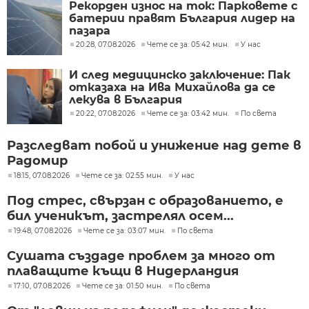
Рекорден износ на ток: Парковете с
батерии правят България лидер на
пазара
20:28, 07.08.2026
Чете се за: 05:42 мин.
У нас
И след медицинско заключение: Пак
отказаха на Ива Михайлова да се
лекува в България
20:22, 07.08.2026
Чете се за: 03:42 мин.
По света
Разследват побой и унижение над дете в
Радомир
18:15, 07.08.2026
Чете се за: 02:55 мин.
У нас
Под стрес, свързан с образованието, е
бил ученикът, застрелял осем...
19:48, 07.08.2026
Чете се за: 03:07 мин.
По света
Сушата създаде проблем за много от
плаващите къщи в Нидерландия
17:10, 07.08.2026
Чете се за: 01:50 мин.
По света