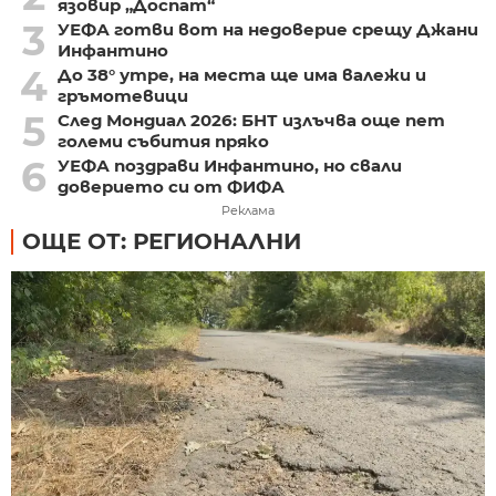
язовир „Доспат“
3
УЕФА готви вот на недоверие срещу Джани
Инфантино
4
До 38° утре, на места ще има валежи и
гръмотевици
5
След Мондиал 2026: БНТ излъчва още пет
големи събития пряко
6
УЕФА поздрави Инфантино, но свали
доверието си от ФИФА
Реклама
ОЩЕ ОТ: РЕГИОНАЛНИ