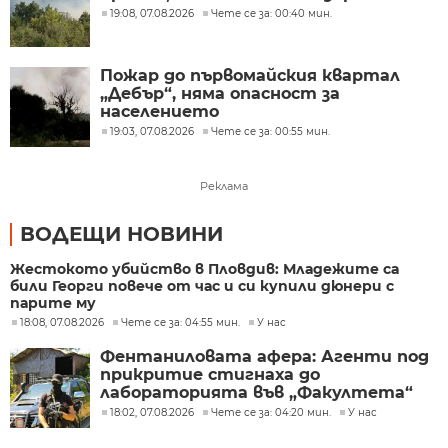
19:08, 07.08.2026
Чете се за: 00:40 мин.
Пожар до първомайския квартал
„Дебър“, няма опасност за
населението
19:03, 07.08.2026
Чете се за: 00:55 мин.
Реклама
ВОДЕЩИ НОВИНИ
Жестокото убийство в Пловдив: Младежите са
били Георги повече от час и си купили дюнери с
парите му
18:08, 07.08.2026
Чете се за: 04:55 мин.
У нас
Фентаниловата афера: Агенти под
прикритие стигнаха до
лабораторията във „Факултета“
18:02, 07.08.2026
Чете се за: 04:20 мин.
У нас