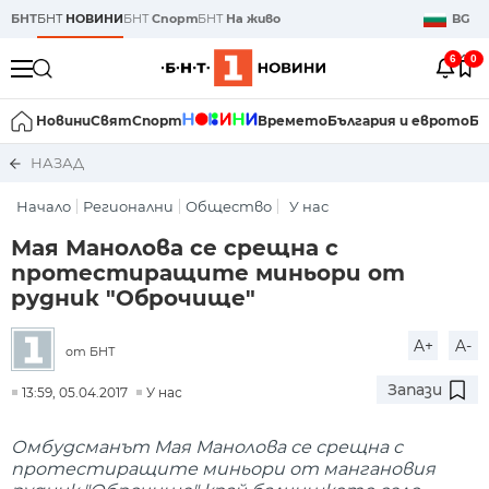
БНТ
БНТ
НОВИНИ
БНТ
Спорт
БНТ
На живо
BG
6
0
Новини
Свят
Спорт
Времето
България и еврото
Би
НАЗАД
Начало
Регионални
Общество
У нас
Мая Манолова се срещна с
протестиращите миньори от
рудник "Оброчище"
A+
A-
от БНТ
Запази
13:59, 05.04.2017
У нас
Омбудсманът Мая Манолова се срещна с
протестиращите миньори от мангановия