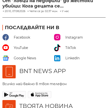
От "ловци на педофили" до жестоки
убийци: Кога децата се...
20:10, 07.08.2026
Чете се за: 02:37 мин.
У нас
ПОСЛЕДВАЙТЕ НИ В
Facebook
Instagram
YouTube
TikTok
Google News
LinkedIn
BNT NEWS APP
Всичко най-важно в твоя телефон
ТВОЯТА НОВИНА