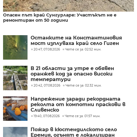
Опасен път край Сунгурларе: Участъкът не е
ремонтиран от 50 години
Останките на Константиновия
мост изплуваха край село Гиген
20:47, 07.08.2026
Чете се за: 02:52 мин.
В 21 области за утре е обявен
оранжев код за опасно високи
температури
20:42, 07.08.2026
Чете се за: 02:32 мин.
Напрежение заради рекордната
реколта от компотни праскови в
Сливенско
19:40, 07.08.2026
Чете се за: 01:57 мин.
Пожар в кюстендилското село
Еремия, огънят е локализиран