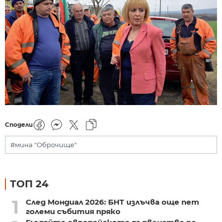
Сподели
#мина "Оброчище"
ТОП 24
1
След Мондиал 2026: БНТ излъчва още пет
големи събития пряко