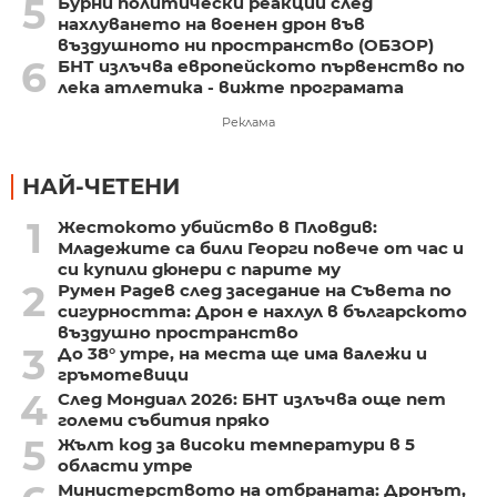
5
Бурни политически реакции след
нахлуването на военен дрон във
въздушното ни пространство (ОБЗОР)
6
БНТ излъчва европейското първенство по
лека атлетика - вижте програмата
Реклама
НАЙ-ЧЕТЕНИ
1
Жестокото убийство в Пловдив:
Младежите са били Георги повече от час и
си купили дюнери с парите му
2
Румен Радев след заседание на Съвета по
сигурността: Дрон е нахлул в българското
въздушно пространство
3
До 38° утре, на места ще има валежи и
гръмотевици
4
След Мондиал 2026: БНТ излъчва още пет
големи събития пряко
5
Жълт код за високи температури в 5
области утре
Министерството на отбраната: Дронът,