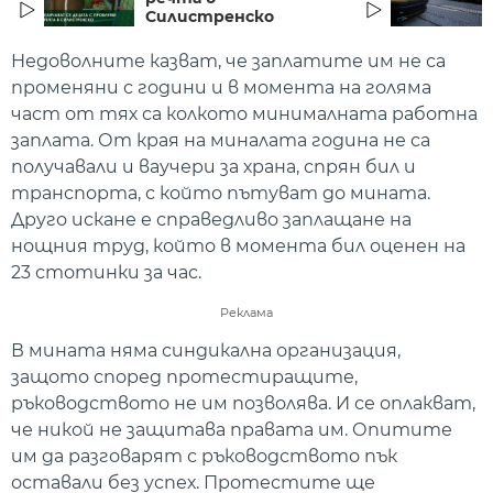
Силистренско
Недоволните казват, че заплатите им не са
променяни с години и в момента на голяма
част от тях са колкото минималната работна
заплата. От края на миналата година не са
получавали и ваучери за храна, спрян бил и
транспорта, с който пътуват до мината.
Друго искане е справедливо заплащане на
нощния труд, който в момента бил оценен на
23 стотинки за час.
Реклама
В мината няма синдикална организация,
защото според протестиращите,
ръководството не им позволява. И се оплакват,
че никой не защитава правата им. Опитите
им да разговарят с ръководството пък
оставали без успех. Протестите ще