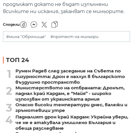
продължат докато не бъдат изпълнени
всичките ни искания, заканват се миньорите.
Сподели
#мина "Оброчище"
#протест на миньори
ТОП 24
1
Румен Радев след заседание на Съвета по
сигурността: Дрон е нахлул в българското
въздушно пространство
2
Министерството на отбраната: Дронът,
паднал край Кардам, е “Майя” - широко
използван от украинската армия
3
Опасно високи температури днес, валежи и
гръмотевици утре
4
Падналият дрон край Кардам: Украйна увери,
че не е атакувала умишлено България и
обеща разследване