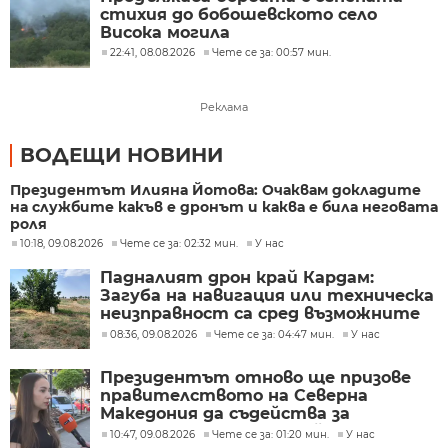
стихия до бобошевското село
Висока могила
22:41, 08.08.2026
Чете се за: 00:57 мин.
Реклама
ВОДЕЩИ НОВИНИ
Президентът Илияна Йотова: Очаквам докладите
на службите какъв е дронът и каква е била неговата
роля
10:18, 09.08.2026
Чете се за: 02:32 мин.
У нас
Падналият дрон край Кардам:
Загуба на навигация или техническа
неизправност са сред възможните
причини
08:36, 09.08.2026
Чете се за: 04:47 мин.
У нас
Президентът отново ще призове
правителството на Северна
Македония да съдейства за
лечението на Ива Михайлова
10:47, 09.08.2026
Чете се за: 01:20 мин.
У нас