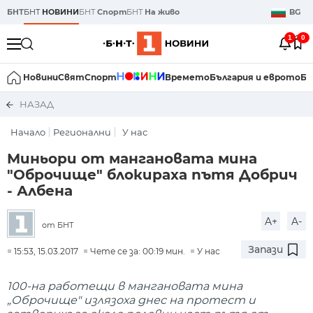
БНТ
БНТ
НОВИНИ
БНТ
Спорт
БНТ
На живо
BG
1
0
Новини
Свят
Спорт
Времето
България и еврото
Би
НАЗАД
Начало
Регионални
У нас
Миньори от мангановата мина
"Оброчище" блокираха пътя Добрич
- Албена
A+
A-
от БНТ
Запази
15:53, 15.03.2017
Чете се за: 00:19 мин.
У нас
100-на работещи в мангановата мина
„Оброчище" излязоха днес на протест и