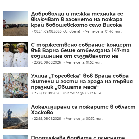
Доброволци и тежка техника се
включват в гасенето на пожара
край бобошевското село Висока
могила
08:24, 09.08.2026 (обновена)
Чете се за: 01:40 мин.
С тържествено събрание-концерт
във Варна беше отбелязана 147-та
годишнина от създаването на
Военноморските сили
23:28, 08.08.2026
Чете се за: 01:52 мин.
Улица „Търговска“ във Враца събра
жители и гости на града на първия
празник „Общата маса“
23:19, 08.08.2026
Чете се за: 02:12 мин.
Локализирани са пожарите в област
Хасково
22:55, 08.08.2026
Чете се за: 00:32 мин.
Продължава борбата с огнената