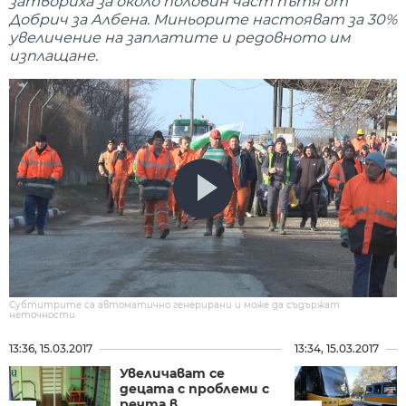
затвориха за около половин част пътя от
Добрич за Албена. Миньорите настояват за 30%
увеличение на заплатите и редовното им
изплащане.
Субтитрите са автоматично генерирани и може да съдържат
неточности.
13:36, 15.03.2017
13:34, 15.03.2017
Увеличават се
децата с проблеми с
речта в