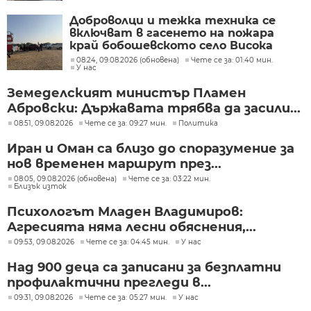
Доброволци и тежка техника се
включват в гасенето на пожара
край бобошевското село Висока
могила
08:24, 09.08.2026 (обновена)
Чете се за: 01:40 мин.
У нас
Земеделският министър Пламен
Абровски: Държавата трябва да засили...
08:51, 09.08.2026
Чете се за: 09:27 мин.
Политика
Иран и Оман са близо до споразумение за
нов временен маршрут през...
08:05, 09.08.2026 (обновена)
Чете се за: 03:22 мин.
Близък изток
Психологът Младен Владимиров:
Агресията няма лесни обяснения,...
09:53, 09.08.2026
Чете се за: 04:45 мин.
У нас
Над 900 деца са записани за безплатни
профилактични прегледи в...
09:31, 09.08.2026
Чете се за: 05:27 мин.
У нас