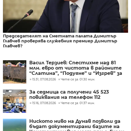
Председателят на Сметната палата Димитър
Главчев проверява служебния премиер Димитър
Главчев?
Васил Терзиев: Спестихме над 81
млн. евро от чистота в районите
“Слатина”, “Подуяне” и “Изгрев” за
следващите 5 години
15:31, 07.08.2026
Чете се за: 01:30 мин.
За седмица са получени 45 523
повиквания на телефон 112
15:16, 07.08.2026
Чете се за: 01:37 мин.
Ниското ниво на Дунав позволи да
бъдат документирани базите на