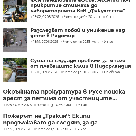
прикритие стигнаха до
лабораторията във „Факултета“
18:02, 07.08.2026
Чете се за: 04:20 мин.
У нас
Разследват побой и унижение над
дете в Радомир
18:15, 07.08.2026
Чете се за: 02:55 мин.
У нас
Сушата създаде проблем за много
от плаващите къщи в Нидерландия
17:10, 07.08.2026
Чете се за: 01:50 мин.
По света
Окръжната прокуратура в Русе поиска
арест за петима от участниците...
10:59, 07.08.2026
Чете се за: 02:50 мин.
У нас
Пожарът на „Тракия“: Екипи
продължават да следят, за да...
12:38, 07.08.2026
Чете се за: 02:22 мин.
У нас