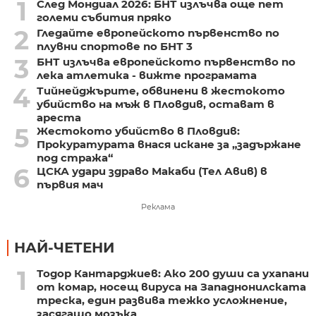
1
След Мондиал 2026: БНТ излъчва още пет
големи събития пряко
2
Гледайте европейското първенство по
плувни спортове по БНТ 3
3
БНТ излъчва европейското първенство по
лека атлетика - вижте програмата
4
Тийнейджърите, обвинени в жестокото
убийство на мъж в Пловдив, остават в
ареста
5
Жестокото убийство в Пловдив:
Прокуратурата внася искане за „задържане
под стража“
6
ЦСКА удари здраво Макаби (Тел Авив) в
първия мач
Реклама
НАЙ-ЧЕТЕНИ
1
Тодор Кантарджиев: Ако 200 души са ухапани
от комар, носещ вируса на Западнонилската
треска, един развива тежко усложнение,
засягащо мозъка