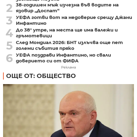
2
38-годишен мъж изчезна във водите на
язовир „Доспат“
3
УЕФА готви вот на недоверие срещу Джани
Инфантино
4
До 38° утре, на места ще има валежи и
гръмотевици
5
След Мондиал 2026: БНТ излъчва още пет
големи събития пряко
6
УЕФА поздрави Инфантино, но свали
доверието си от ФИФА
Реклама
ОЩЕ ОТ: ОБЩЕСТВО