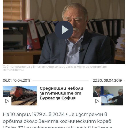
Субтитрите са автоматично генерирани и може да съдържат
неточности.
06:01, 10.04.2019
22:30, 09.04.2019
Среднощни неволи
за пътниците от
Бургас за София
На 10 април 1979 г., в 20.34 ч., е изстрелян в
орбита около Земята космическият кораб