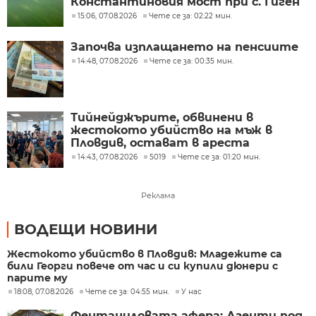
Константиновия мост при с. Гиген
15:06, 07.08.2026
Чете се за: 02:22 мин.
Започва изплащането на пенсиите
14:48, 07.08.2026
Чете се за: 00:35 мин.
Тийнейджърите, обвинени в
жестокото убийство на мъж в
Пловдив, остават в ареста
14:43, 07.08.2026
5019
Чете се за: 01:20 мин.
Реклама
ВОДЕЩИ НОВИНИ
Жестокото убийство в Пловдив: Младежите са
били Георги повече от час и си купили дюнери с
парите му
18:08, 07.08.2026
Чете се за: 04:55 мин.
У нас
Фентаниловата афера: Агенти под