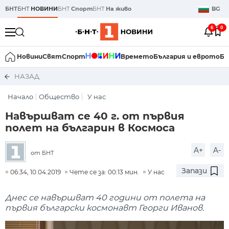
БНТ
БНТ
НОВИНИ
БНТ
Спорт
БНТ
На живо
BG
6
0
Новини
Свят
Спорт
Времето
България и еврото
Би
НАЗАД
Начало
Общество
У нас
Навършват се 40 г. от първия
полет на българин в Космоса
A+
A-
от БНТ
Запази
06:34, 10.04.2019
Чете се за: 00:13 мин.
У нас
Днес се навършват 40 години от полета на
първия български космонавт Георги Иванов.