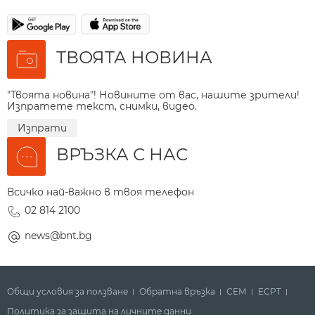
ТВОЯТА НОВИНА
"Твоята новина"! Новините от вас, нашите зрители!
Изпратете текст, снимки, видео.
Изпрати
ВРЪЗКА С НАС
Всичко най-важно в твоя телефон
02 814 2100
news@bnt.bg
Общи условия за ползване
Обратна връзка
СЕМ
ECPT
Политика за защита на личните данни