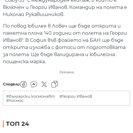
"Союз-33" с международен екипаж, в който е
включен и Георги Иванов. Командир на полета е
Николай Рукавишников.
По повод юбилея в Ловеч ще бъде открита и
паметна плоча "40 години от полета на Георги
Иванов". В София във фоайето на БАН ще бъде
открита изложба с фотоси от подготовката
за полета. Ще бъде валидирана и юбилейна
пощенска марка.
Реклама
Сподели
#български космонавт
#Георги Иванов
#Космос
ТОП 24