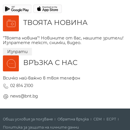
ТВОЯТА НОВИНА
"Твоята новина"! Новините от вас, нашите зрители!
Изпратете текст, снимки, видео.
Изпрати
ВРЪЗКА С НАС
Всичко най-важно в твоя телефон
02 814 2100
news@bnt.bg
Общи условия за ползване
Обратна връзка
СЕМ
ECPT
Политика за защита на личните данни