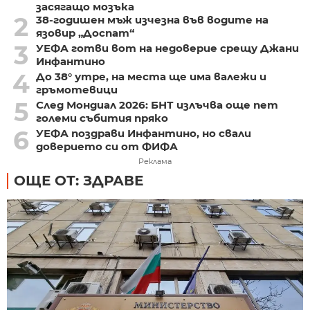
засягащо мозъка
2
38-годишен мъж изчезна във водите на
язовир „Доспат“
3
УЕФА готви вот на недоверие срещу Джани
Инфантино
4
До 38° утре, на места ще има валежи и
гръмотевици
5
След Мондиал 2026: БНТ излъчва още пет
големи събития пряко
6
УЕФА поздрави Инфантино, но свали
доверието си от ФИФА
Реклама
ОЩЕ ОТ: ЗДРАВЕ