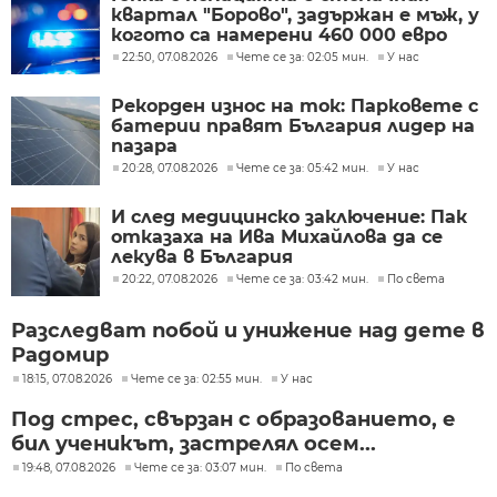
квартал "Борово", задържан е мъж, у
когото са намерени 460 000 евро
22:50, 07.08.2026
Чете се за: 02:05 мин.
У нас
Рекорден износ на ток: Парковете с
батерии правят България лидер на
пазара
20:28, 07.08.2026
Чете се за: 05:42 мин.
У нас
И след медицинско заключение: Пак
отказаха на Ива Михайлова да се
лекува в България
20:22, 07.08.2026
Чете се за: 03:42 мин.
По света
Разследват побой и унижение над дете в
Радомир
18:15, 07.08.2026
Чете се за: 02:55 мин.
У нас
Под стрес, свързан с образованието, е
бил ученикът, застрелял осем...
19:48, 07.08.2026
Чете се за: 03:07 мин.
По света