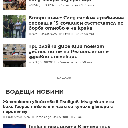
22:46, 05.08.2026
Чете се за: 02:35 мин.
Втори шанс: След сложна гръбначна
операция 15-годишен състезател по
борба отново е на крака
20:54, 05.08.2026
Чете се за: 04:05 мин.
Три главни дирекции поемат
дейностите на Регионалните
здравни инспекции
19:07, 05.08.2026
Чете се за: 01:50 мин.
Реклама
ВОДЕЩИ НОВИНИ
Жестокото убийство в Пловдив: Младежите са
били Георги повече от час и си купили дюнери с
парите му
18:08, 07.08.2026
Чете се за: 04:55 мин.
У нас
Гонка с полицията в столичния