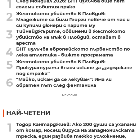
1
След Мондиал 2026: БНТ излъчва още пет
големи събития пряко
2
Жестокото убийство в Пловдив:
Младежите са били Георги повече от час и
си купили дюнери с парите му
3
Тийнейджърите, обвинени в жестокото
убийство на мъж в Пловдив, остават в
ареста
4
БНТ излъчва европейското първенство по
лека атлетика - вижте програмата
5
Жестокото убийство в Пловдив:
Прокуратурата внася искане за „задържане
под стража“
6
"Майко, искам да се лекувам": Има ли
обратен път след фентанила
Реклама
НАЙ-ЧЕТЕНИ
1
Тодор Кантарджиев: Ако 200 души са ухапани
от комар, носещ вируса на Западнонилската
треска, един развива тежко усложнение,