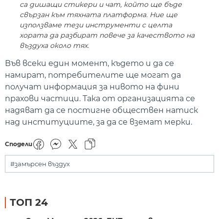
са дишащи стикери и чат, който ще бъде
свързан към тяхната платформа. Ние ще
използваме тези инструменти с целта
хората да разбират повече за качеството на
въздуха около тях.
Във всеки един момент, където и да се
намират, потребителите ще могат да
получат информация за нивото на фини
прахови частици. Така от организацията се
надяват да се постигне обществен натиск
над институциите, за да се вземат мерки.
Сподели
#замърсен въздух
ТОП 24