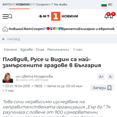
БНТ
БНТ
НОВИНИ
БНТ
Спорт
БНТ
На живо
BG
0
0
Новини
Свят
Спорт
Времето
България и еврото
Би
НАЗАД
Начало
Здраве
Още
Регионални
У нас
Пловдив, Русе и Видин са най-
замърсените градове в България
Цвета Младенова
A+
A-
от
Всичко от автора
23:01, 19.04.2019
7809
Чете се за: 00:49 мин.
Запази
У нас
Това сочи независимо изследване на
неправителствената организация „Еър бг.“ Тя
разполага с повече от 900 измервателни