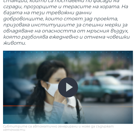
станции, които са поставени по фасади на
сгради, прозорците и терасите на хората. На
базата на тези тревожни данни
доброволците, които стоят зад проекта,
призоваха институциите за спешни мерки за
овладяване на опасността от мръсния въздух,
която разболява ежедневно и отнема човешки
животи.
Субтитрите са автоматично генерирани и може да съдържат
неточности.