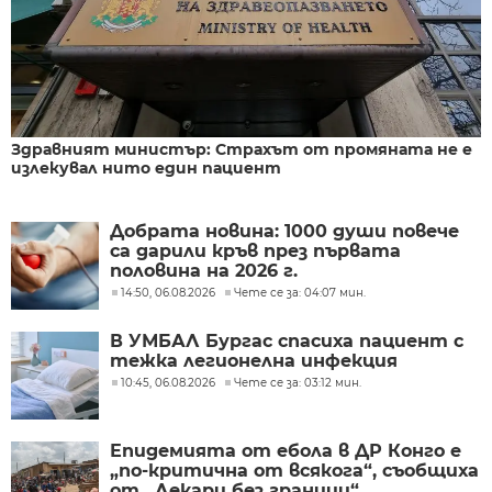
Здравният министър: Страхът от промяната не е
излекувал нито един пациент
Добрата новина: 1000 души повече
са дарили кръв през първата
половина на 2026 г.
14:50, 06.08.2026
Чете се за: 04:07 мин.
В УМБАЛ Бургас спасиха пациент с
тежка легионелна инфекция
10:45, 06.08.2026
Чете се за: 03:12 мин.
Епидемията от ебола в ДР Конго е
„по-критична от всякога“, съобщиха
от „Лекари без граници“