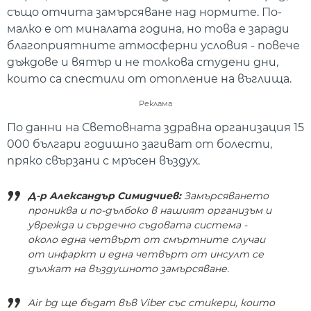
също отчита замърсяване над нормите. По-
малко е от миналата година, но това е заради
благоприятните атмосферни условия - повече
дъждове и вятър и не толкова студени дни,
които са спестили от отопление на въглища.
Реклама
По данни на Световната здравна организация 15
000 българи годишно загиват от болести,
пряко свързани с мръсен въздух.
Д-р Александър Симидчиев:
Замърсяването
прониква и по-дълбоко в нашият организъм и
уврежда и сърдечно съдовата система -
около една четвърт от смъртните случаи
от инфаркт и една четвърт от инсулт се
дължат на въздушното замърсяване.
Air bg ще бъдат във Viber със стикери, които