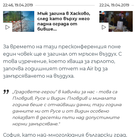
22:46, 19.04.2019
22:24, 19.04.2019
Мъж загина в Хасково,
след като върху него
падна ограда от
бивше...
За времето на тази пресконференция поне
един човек ще е загинал от мръсен въздух. С
това изречение, което хваща за гърлото,
започва годишният отчет на Air bg за
замърсяването на въздуха.
„Градовете-герои“ в кавички за нас - това са
Пловдив, Русе и Видин. Пловдив и миналата
година беше с отчайващи данни, тази година
данните ни от Русе и от Видин особено
показват в десетки пъти над допустимите
норми замърсяване."
София, като най-многолюдния български град,