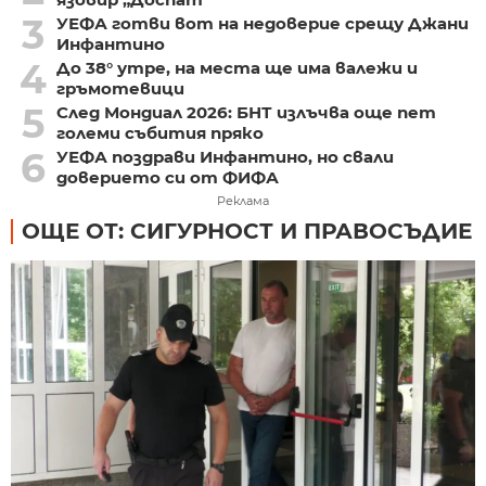
3
УЕФА готви вот на недоверие срещу Джани
Инфантино
4
До 38° утре, на места ще има валежи и
гръмотевици
5
След Мондиал 2026: БНТ излъчва още пет
големи събития пряко
6
УЕФА поздрави Инфантино, но свали
доверието си от ФИФА
Реклама
ОЩЕ ОТ: СИГУРНОСТ И ПРАВОСЪДИЕ