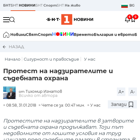
БНТ
БНТ
НОВИНИ
БНТ
Спорт
БНТ
На живо
BG
6
0
Новини
Свят
Спорт
Времето
България и еврото
Би
НАЗАД
Начало
Сигурност и правосъдие
У нас
Протест на надзирателите и
съдебната охрана
Тихомир Игнатов
A+
A-
от
Всичко от автора
Запази
08:58, 31.01.2018
Чете се за: 00:47 мин.
У нас
Протестите на надзирателите в затворите
и съдебната охрана продължават. Този път
недоволните от лошите условия на труд
излизат пред съдебните палати в страната. В