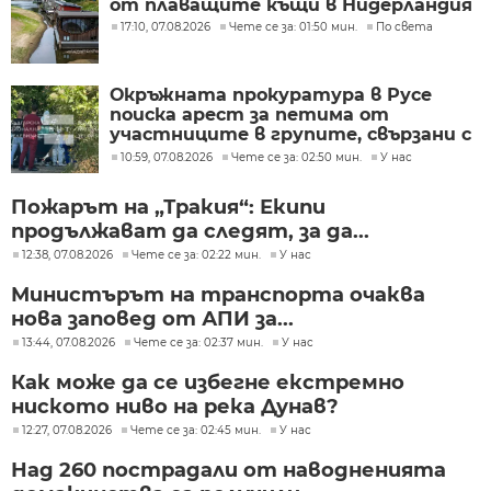
от плаващите къщи в Нидерландия
17:10, 07.08.2026
Чете се за: 01:50 мин.
По света
Окръжната прокуратура в Русе
поиска арест за петима от
участниците в групите, свързани с
разбитата лаборатория за
10:59, 07.08.2026
Чете се за: 02:50 мин.
У нас
фентанил
Пожарът на „Тракия“: Екипи
продължават да следят, за да...
12:38, 07.08.2026
Чете се за: 02:22 мин.
У нас
Министърът на транспорта очаква
нова заповед от АПИ за...
13:44, 07.08.2026
Чете се за: 02:37 мин.
У нас
Как може да се избегне екстремно
ниското ниво на река Дунав?
12:27, 07.08.2026
Чете се за: 02:45 мин.
У нас
Над 260 пострадали от наводненията