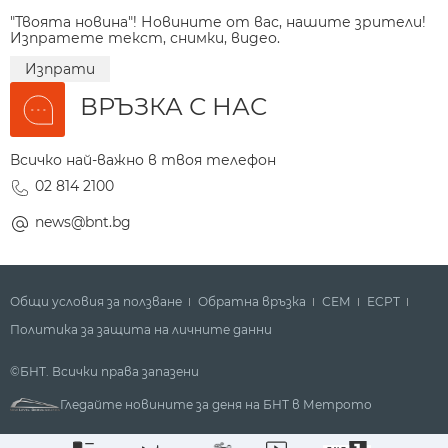
"Твоята новина"! Новините от вас, нашите зрители!
Изпратете текст, снимки, видео.
Изпрати
ВРЪЗКА С НАС
Всичко най-важно в твоя телефон
02 814 2100
news@bnt.bg
Общи условия за ползване
Обратна връзка
СЕМ
ECPT
Политика за защита на личните данни
©БНТ. Всички права запазени
Гледайте новините за деня на БНТ в Метрото