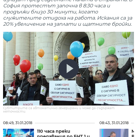
София протестът започна в 8:30 часа и
продължи близо 30 минути, когато
служителите отидоха на работа. Искания са за
20% увеличение на заплати и щатните бройки.
Субтитрите са автоматично генерирани и може да съдържат
неточности.
08:49, 31.01.2018
08:43, 31.01.2018
110 часа преки
М
предавания по БНТ 1 и
Ва