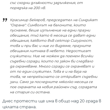
със сходни длъжности задължения, от
порядъка на 200 лв.
Красимир Бекяров, председател на Синдикат
"Охрана": Символът на балоните, които
пуснахме, беше изпълнение на едни празни
обещания, тъй като 6 месеца се дават едни
обещания, каквото във сектор Сигурност,
това и при вас и ние го видяхме, празните
обещания литнаха в небето. Недостигат
служители. Ние не можем да поемем всички
съдебни сгради, които по закон би следвало
да охраняваме. Много сгради се охраняват и
от по един служител. Това е и на база на
това, че непрекъснато се откриват съдебни
зали. Само за последните няколко месеца се
пое охраната на новия районен съд, сградата
на стария си остана.
Днес протести ще има в общо над 20 града в
цялата страна.