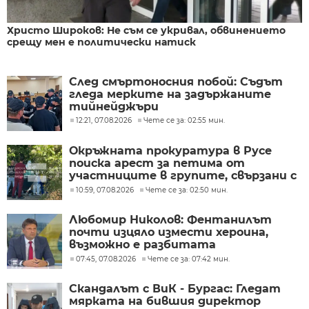
Христо Широков: Не съм се укривал, обвинението
срещу мен е политически натиск
След смъртоносния побой: Съдът
гледа мерките на задържаните
тийнейджъри
12:21, 07.08.2026
Чете се за: 02:55 мин.
Окръжната прокуратура в Русе
поиска арест за петима от
участниците в групите, свързани с
разбитата лаборатория за
10:59, 07.08.2026
Чете се за: 02:50 мин.
фентанил
Любомир Николов: Фентанилът
почти изцяло измести хероина,
възможно е разбитата
лаборатория да е единствената у
07:45, 07.08.2026
Чете се за: 07:42 мин.
нас
Скандалът с ВиК - Бургас: Гледат
мярката на бившия директор