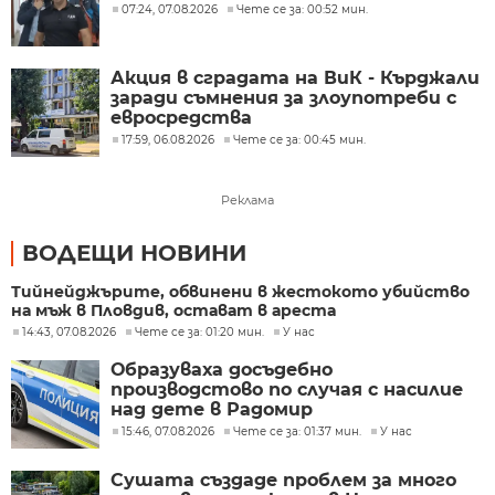
07:24, 07.08.2026
Чете се за: 00:52 мин.
Акция в сградата на ВиК - Кърджали
заради съмнения за злоупотреби с
евросредства
17:59, 06.08.2026
Чете се за: 00:45 мин.
Реклама
ВОДЕЩИ НОВИНИ
Тийнейджърите, обвинени в жестокото убийство
на мъж в Пловдив, остават в ареста
14:43, 07.08.2026
Чете се за: 01:20 мин.
У нас
Образуваха досъдебно
производстово по случая с насилие
над дете в Радомир
15:46, 07.08.2026
Чете се за: 01:37 мин.
У нас
Сушата създаде проблем за много