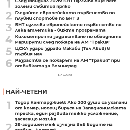
1
След Мондиал 2026: БНТ излъчва още пет
големи събития пряко
2
Гледайте европейското първенство по
плувни спортове по БНТ 3
3
БНТ излъчва европейското първенство по
лека атлетика - вижте програмата
4
Километрично задръстване по обходните
маршрути след пожара на АМ "Тракия"
5
ЦСКА удари здраво Макаби (Тел Авив) в
първия мач
6
Разраства се пожарът на АМ "Тракия" при
отбивката за Велинград
Реклама
НАЙ-ЧЕТЕНИ
1
Тодор Кантарджиев: Ако 200 души са ухапани
от комар, носещ вируса на Западнонилската
треска, един развива тежко усложнение,
засягащо мозъка
2
38-годишен мъж изчезна във водите на
язовир „Доспат“