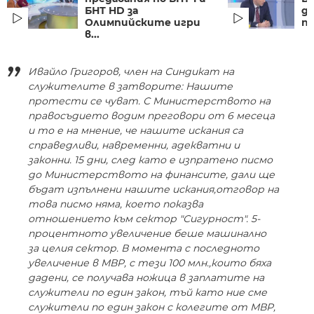
БНТ HD за
д
Олимпийските игри
пр
в...
Ивайло Григоров, член на Синдикат на
служителите в затворите: Нашите
протести се чуват. С Министерството на
правосъдието водим преговори от 6 месеца
и то е на мнение, че нашите искания са
справедливи, навременни, адекватни и
законни. 15 дни, след като е изпратено писмо
до Министерството на финансите, дали ще
бъдат изпълнени нашите искания,отговор на
това писмо няма, което показва
отношението към сектор "Сигурност". 5-
процентното увеличение беше машинално
за целия сектор. В момента с последното
увеличение в МВР, с тези 100 млн.,които бяха
дадени, се получава ножица в заплатите на
служители по един закон, тъй като ние сме
служители по един закон с колегите от МВР,