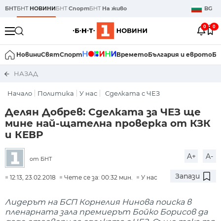
БНТ
БНТ
НОВИНИ
БНТ
Спорт
БНТ
На живо
BG
0
0
Новини
Свят
Спорт
Времето
България и еврото
Би
НАЗАД
Начало
Политика
У нас
Сделката с ЧЕЗ
Делян Добрев: Сделката за ЧЕЗ ще
мине най-щателна проверка от КЗК
и КЕВР
A+
A-
от БНТ
Запази
12:13, 23.02.2018
Чете се за: 00:32 мин.
У нас
Лидерът на БСП Корнелия Нинова поиска в
пленарната зала премиерът Бойко Борисов да