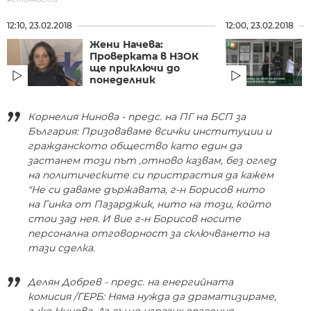
12:10, 23.02.2018
12:00, 23.02.2018
Жени Начева: ​
Проверката в НЗОК
ще приключи до
понеделник
Корнелия Нинова - предс. на ПГ на БСП за
България: Призоваваме всички институции и
гражданското общество като един да
застанем този път ,отново казвам, без оглед
на политическите си пристрастия да кажем
"Не си даваме държавата, г-н Борисов нито
на Гинка от Пазарджик, нито на този, който
стои зад нея. И вие г-н Борисов носите
персонална отговорност за сключването на
тази сделка.
Делян Добрев - предс. на енергийната
комисия /ГЕРБ: Няма нужда да драматизираме,