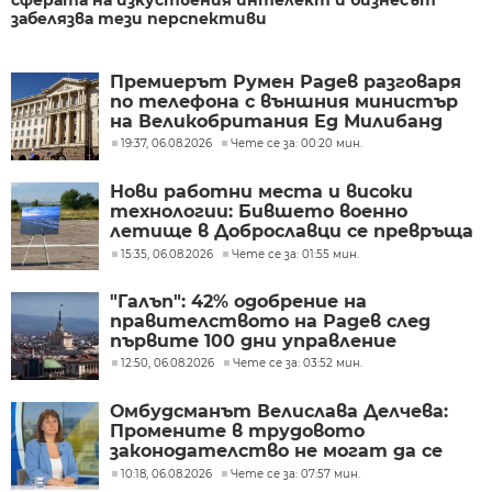
сферата на изкуствения интелект и бизнесът
забелязва тези перспективи
Премиерът Румен Радев разговаря
по телефона с външния министър
на Великобритания Ед Милибанд
19:37, 06.08.2026
Чете се за: 00:20 мин.
Нови работни места и високи
технологии: Бившето военно
летище в Доброславци се превръща
в голям космически център
15:35, 06.08.2026
Чете се за: 01:55 мин.
"Галъп": 42% одобрение на
правителството на Радев след
първите 100 дни управление
12:50, 06.08.2026
Чете се за: 03:52 мин.
Омбудсманът Велислава Делчева:
Промените в трудовото
законодателство не могат да се
правят през бюджета
10:18, 06.08.2026
Чете се за: 07:57 мин.