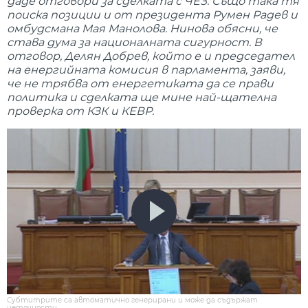
даде отговори за сделката с ЧЕЗ. Също така тя
поиска позиции и от президента Румен Радев и
омбудсмана Мая Манолова. Нинова обясни, че
става дума за националната сигурност. В
отговор, Делян Добрев, който е и председател
на енергийната комисия в парламента, заяви,
че не трябва от енергетиката да се прави
политика и сделката ще мине най-щателна
проверка от КЗК и КЕВР.
Субтитрите са автоматично генерирани и може да съдържат
неточности.