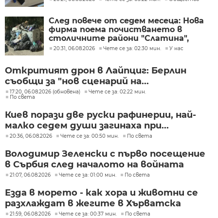
След повече от седем месеца: Нова
фирма поема почистването в
столичните райони "Слатина",
"Подуяне" и "Изгрев"
20:31, 06.08.2026
Чете се за: 02:30 мин.
У нас
Откритият дрон в Лайпциг: Берлин
съобщи за "нов сценарий на...
17:20, 06.08.2026 (обновена)
Чете се за: 02:22 мин.
По света
Киев порази две руски рафинерии, най-
малко седем души загинаха при...
20:36, 06.08.2026
Чете се за: 00:50 мин.
По света
Володимир Зеленски с първо посещение
в Сърбия след началото на войната
21:07, 06.08.2026
Чете се за: 01:00 мин.
По света
Езда в морето - как хора и животни се
разхлаждат в жегите в Хърватска
21:59, 06.08.2026
Чете се за: 00:37 мин.
По света