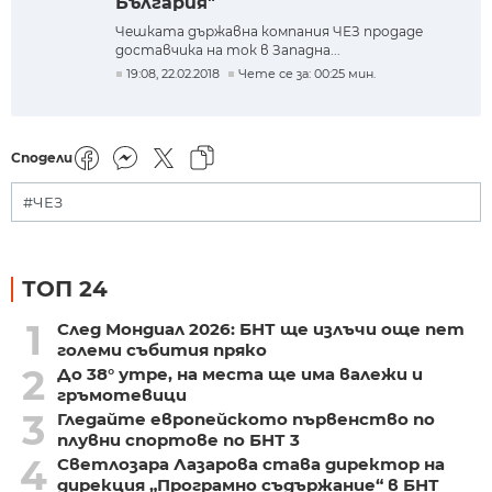
България"
Чешката държавна компания ЧЕЗ продаде
доставчика на ток в Западна...
19:08, 22.02.2018
Чете се за: 00:25 мин.
Сподели
#ЧЕЗ
ТОП 24
1
След Мондиал 2026: БНТ ще излъчи още пет
големи събития пряко
2
До 38° утре, на места ще има валежи и
гръмотевици
3
Гледайте европейското първенство по
плувни спортове по БНТ 3
4
Светлозара Лазарова става директор на
дирекция „Програмно съдържание“ в БНТ