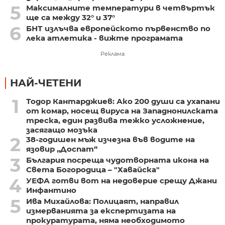
5
Максималните температури в четвъртък
ще са между 32° и 37°
6
БНТ излъчва европейското първенство по
лека атлетика - вижте програмата
Реклама
НАЙ-ЧЕТЕНИ
1
Тодор Кантарджиев: Ако 200 души са ухапани
от комар, носещ вируса на Западнонилската
треска, един развива тежко усложнение,
засягащо мозъка
2
38-годишен мъж изчезна във водите на
язовир „Доспат“
3
България посреща чудотворната икона на
Света Богородица – "Хавайска"
4
УЕФА готви вот на недоверие срещу Джани
Инфантино
5
Ива Михайлова: Полицаят, направил
измерванията за експертизата на
прокуратурата, няма необходимото