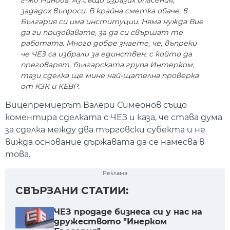
г-жо Нинова. Аз също изразих опасения,
зададох въпроси. В крайна сметка обаче, в
България си има институции. Няма нужда Вие
да ги призовавате, за да си свършат те
работата. Много добре знаете, че, въпреки
че ЧЕЗ са избрали за единствен, с който да
преговарят, българската група Интерком,
тази сделка ще мине най-щателна проверка
от КЗК и КЕВР.
Вицепремиерът Валери Симеонов също
коментира сделката с ЧЕЗ и каза, че става дума
за сделка между два търговски субекта и не
вижда основание държавата да се намесва в
това.
Реклама
СВЪРЗАНИ СТАТИИ:
ЧЕЗ продаде бизнеса си у нас на
дружеството "Инерком