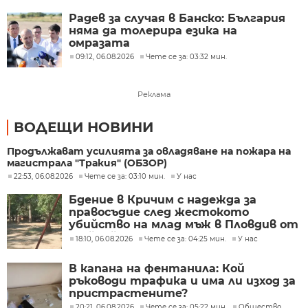
Радев за случая в Банско: България
няма да толерира езика на
омразата
09:12, 06.08.2026
Чете се за: 03:32 мин.
Реклама
ВОДЕЩИ НОВИНИ
Продължават усилията за овладяване на пожара на
магистрала "Тракия" (ОБЗОР)
22:53, 06.08.2026
Чете се за: 03:10 мин.
У нас
Бдение в Кричим с надежда за
правосъдие след жестокото
убийство на млад мъж в Пловдив от
тийнейджъри
18:10, 06.08.2026
Чете се за: 04:25 мин.
У нас
В капана на фентанила: Кой
ръководи трафика и има ли изход за
пристрастените?
20:21, 06.08.2026
Чете се за: 05:22 мин.
Общество