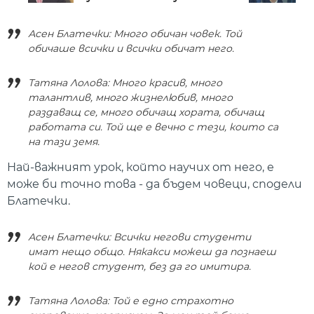
Асен Блатечки: Много обичан човек. Той
обичаше всички и всички обичат него.
Татяна Лолова: Много красив, много
талантлив, много жизнелюбив, много
раздаващ се, много обичащ хората, обичащ
работата си. Той ще е вечно с тези, които са
на тази земя.
Най-важният урок, който научих от него, е
може би точно това - да бъдем човеци, сподели
Блатечки.
Асен Блатечки: Всички негови студенти
имат нещо общо. Някакси можеш да познаеш
кой е негов студент, без да го имитира.
Татяна Лолова: Той е едно страхотно