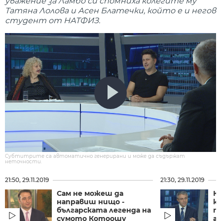
уважение за Ламбо си спомниха колегите му
Татяна Лолова и Асен Блатечки, който е и негов
студент от НАТФИЗ.
Субтитрите са автоматично генерирани и може да съдържат
неточности.
21:50, 29.11.2019
21:30, 29.11.2019
Сам не можеш да
К
направиш нищо -
к
българската легенда на
п
сумото Котоошу
а