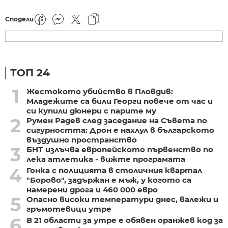
Сподели
ТОП 24
1
Жестокото убийство в Пловдив:
Младежите са били Георги повече от час и
си купили дюнери с парите му
2
Румен Радев след заседание на Съвета по
сигурността: Дрон е нахлул в българското
въздушно пространство
3
БНТ излъчва европейското първенство по
лека атлетика - вижте програмата
4
Гонка с полицията в столичния квартал
"Борово", задържан е мъж, у когото са
намерени дрога и 460 000 евро
5
Опасно високи температури днес, валежи и
гръмотевици утре
6
В 21 области за утре е обявен оранжев код за