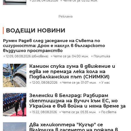
20:58, 04.08.2026
Чете се за: 02:02 мин.
Реклама
ВОДЕЩИ НОВИНИ
Румен Радев след заседание на Съвета по
сигурността: Дрон е нахлул в българското
въздушно пространство
12:09, 08.08.2026 (обновена)
Чете се за: 04:00 мин.
Политика
Камион спука гума в движение и
едва не премаза лека кола на
Подбалканския път (СНИМКИ)
12:00, 08.08.2026
Чете се за: 01:07 мин.
У нас
Зеленски в Белград: Разбирам
скептицизма на Вучич към ЕС, но
Украйна е във война и няма време за
скептицизъм
15:22, 08.08.2026
Чете се за: 05:35 мин.
По света
Два хеликоптера "Кугър" се
включиха в гасенето на пожара в