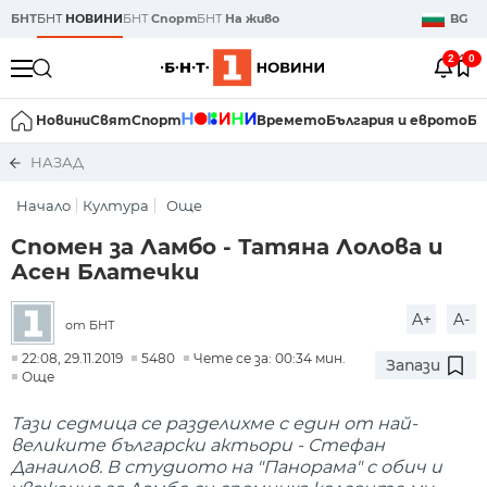
БНТ
БНТ
НОВИНИ
БНТ
Спорт
БНТ
На живо
BG
2
0
Новини
Свят
Спорт
Времето
България и еврото
Би
НАЗАД
Начало
Култура
Още
Спомен за Ламбо - Татяна Лолова и
Асен Блатечки
A+
A-
от БНТ
22:08, 29.11.2019
5480
Чете се за: 00:34 мин.
Запази
Още
Тази седмица се разделихме с един от най-
великите български актьори - Стефан
Данаилов. В студиото на "Панорама" с обич и