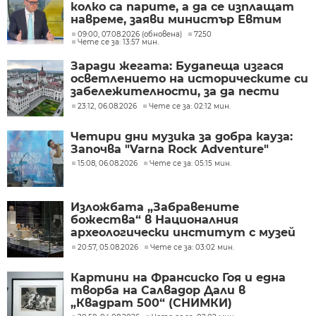
колко са парите, а да се изплащат
навреме, заяви министър Евтим
Милошев
09:00, 07.08.2026 (обновена)
7250
Чете се за: 13:57 мин.
Заради жегата: Будапеща изгася
осветлението на историческите си
забележителности, за да пести
енергия
23:12, 06.08.2026
Чете се за: 02:12 мин.
Четири дни музика за добра кауза:
Започва "Varna Rock Adventure"
15:08, 06.08.2026
Чете се за: 05:15 мин.
Изложбата „Забравените
божества“ в Националния
археологически институт с музей
при БАН
20:57, 05.08.2026
Чете се за: 03:02 мин.
Картини на Франсиско Гоя и една
творба на Салвадор Дали в
„Квадрат 500“ (СНИМКИ)