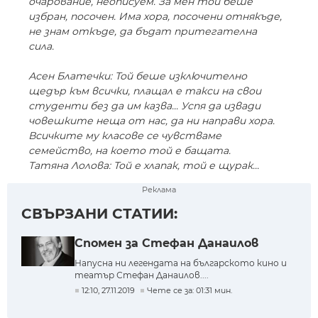
очарование, неописуем. За мен той беше
избран, посочен. Има хора, посочени отнякъде,
не знам откъде, да бъдат притегателна
сила.
Асен Блатечки: Той беше изключително
щедър към всички, плащал е такси на свои
студенти без да им казва... Успя да извади
човешките неща от нас, да ни направи хора.
Всичките му класове се чувстваме
семейство, на което той е бащата.
Татяна Лолова: Той е хлапак, той е щурак...
Реклама
СВЪРЗАНИ СТАТИИ:
Спомен за Стефан Данаилов
Напусна ни легендата на българското кино и
театър Стефан Данаилов....
12:10, 27.11.2019
Чете се за: 01:31 мин.