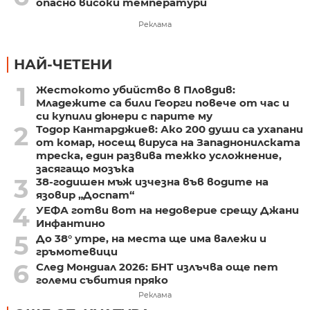
опасно високи температури
Реклама
НАЙ-ЧЕТЕНИ
1
Жестокото убийство в Пловдив:
Младежите са били Георги повече от час и
си купили дюнери с парите му
2
Тодор Кантарджиев: Ако 200 души са ухапани
от комар, носещ вируса на Западнонилската
треска, един развива тежко усложнение,
засягащо мозъка
3
38-годишен мъж изчезна във водите на
язовир „Доспат“
4
УЕФА готви вот на недоверие срещу Джани
Инфантино
5
До 38° утре, на места ще има валежи и
гръмотевици
6
След Мондиал 2026: БНТ излъчва още пет
големи събития пряко
Реклама