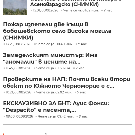
Асеновградско (СНИМКИ)
15:01, 08.08.2026
Чете се за: 01:02 мин.
У нас
Пожар изпепели две къщи в
бобошевското село Висока могила
(СНИМКИ)
13:29, 08.08.2026
Чете се за: 00:40 мин.
У нас
Земеделският министър: Има
"аномалии" в цените на...
11:45, 08.08.2026
Чете се за: 01:17 мин.
У нас
Проверките на НАП: Почти всеки втори
обект по Южното Черноморие е с...
10:21, 08.08.2026
Чете се за: 02:02 мин.
У нас
ЕКСКЛУЗИВНО ЗА БНТ: Луис Фонси:
"Despacito" е песента,...
09:00, 08.08.2026
Чете се за: 09:42 мин.
У нас