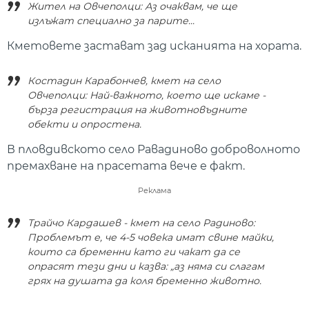
Жител на Овчеполци: Аз очаквам, че ще
излъжат специално за парите...
Кметовете застават зад исканията на хората.
Костадин Карабончев, кмет на село
Овчеполци: Най-важното, което ще искаме -
бърза регистрация на животновъдните
обекти и опростена.
В пловдивското село Равадиново доброволното
премахване на прасетата вече е факт.
Реклама
Трайчо Кардашев - кмет на село Радиново:
Проблемът е, че 4-5 човека имат свине майки,
които са бременни като ги чакат да се
опрасят тези дни и казва: „аз няма си слагам
грях на душата да коля бременно животно.