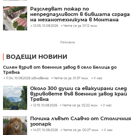
Разследват пожар по
непредпазливост в бившата сграда
на механотехникума в Монтана
12:09, 10.08.2026
Чете се за: 01:12 мин.
Реклама
ВОДЕЩИ НОВИНИ
Силен взрив от военния завод в село Белица до
Трявна
11:34, 10.08.2026 (обновена)
Чете се за: 01:37 мин.
У нас
Около 300 души са евакуирани след
взривовете във военния завод край
Трявна
12:19, 10.08.2026
Чете се за: 02:22 мин.
У нас
Почина лъвът Славчо от Столичния
зоопарк
14:57, 10.08.2026
Чете се за: 00:27 мин.
У нас