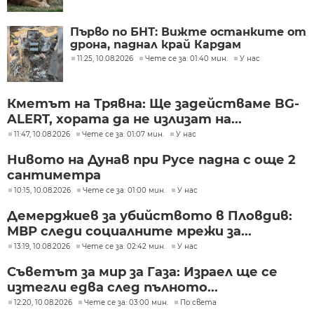
Първо по БНТ: Вижте останките от
дрона, паднал край Кардам
11:25, 10.08.2026
Чете се за: 01:40 мин.
У нас
Кметът на Трявна: Ще задействаме BG-
ALERT, хората да не излизат на...
11:47, 10.08.2026
Чете се за: 01:07 мин.
У нас
Нивото на Дунав при Русе падна с още 2
сантиметра
10:15, 10.08.2026
Чете се за: 01:00 мин.
У нас
Демерджиев за убийството в Пловдив:
МВР следи социалните мрежи за...
13:19, 10.08.2026
Чете се за: 02:42 мин.
У нас
Съветът за мир за Газа: Израел ще се
изтегли едва след пълното...
12:20, 10.08.2026
Чете се за: 03:00 мин.
По света