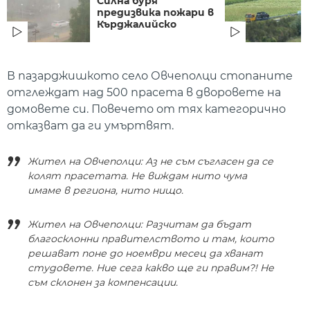
Силна буря
предизвика пожари в
Кърджалийско
В пазарджишкото село Овчеполци стопаните
отглеждат над 500 прасета в дворовете на
домовете си. Повечето от тях категорично
отказват да ги умъртвят.
Жител на Овчеполци: Аз не съм съгласен да се
колят прасетата. Не виждам нито чума
имаме в региона, нито нищо.
Жител на Овчеполци: Разчитам да бъдат
благосклонни правителството и там, които
решават поне до ноември месец да хванат
студовете. Ние сега какво ще ги правим?! Не
съм склонен за компенсации.