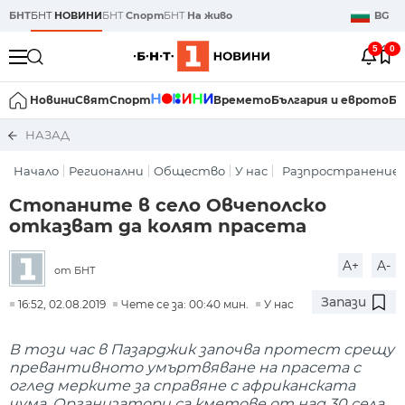
БНТ
БНТ
НОВИНИ
БНТ
Спорт
БНТ
На живо
BG
5
0
Новини
Свят
Спорт
Времето
България и еврото
Би
НАЗАД
Начало
Регионални
Общество
У нас
Разпространение н
Стопаните в село Овчеполско
отказват да колят прасета
A+
A-
от БНТ
Запази
16:52, 02.08.2019
Чете се за: 00:40 мин.
У нас
В този час в Пазарджик започва протест срещу
превантивното умъртвяване на прасета с
оглед мерките за справяне с африканската
чума. Организатори са кметове от над 30 села