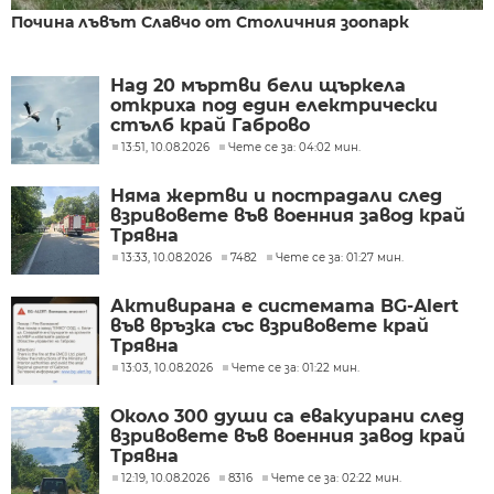
Почина лъвът Славчо от Столичния зоопарк
Над 20 мъртви бели щъркела
откриха под един електрически
стълб край Габрово
13:51, 10.08.2026
Чете се за: 04:02 мин.
Няма жертви и пострадали след
взривовете във военния завод край
Трявна
13:33, 10.08.2026
7482
Чете се за: 01:27 мин.
Активирана е системата BG-Alert
във връзка със взривовете край
Трявна
13:03, 10.08.2026
Чете се за: 01:22 мин.
Около 300 души са евакуирани след
взривовете във военния завод край
Трявна
12:19, 10.08.2026
8316
Чете се за: 02:22 мин.