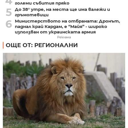
4
големи събития пряко
5
До 38° утре, на места ще има валежи и
гръмотевици
6
Министерството на отбраната: Дронът,
паднал край Кардам, е “Майя” - широко
използван от украинската армия
Реклама
ОЩЕ ОТ: РЕГИОНАЛНИ