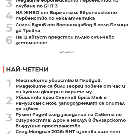
3
Гледайте европейското първенство по
плуване по БНТ 3
4
НА ЖИВО от Бирмингам: Европейското
първенство по лека атлетика
5
Силен взрив от военния завод в село Белица
до Трявна
6
На 12 август предстои пълно слънчево
затъмнение
Реклама
НАЙ-ЧЕТЕНИ
1
Жестокото убийство в Пловдив:
Младежите са били Георги повече от час и
си купили дюнери с парите му
2
Убийство край Слънчев бряг: Мъж е
намушкан с нож, заподозреният се опитал
да избяга
3
Румен Радев след заседание на Съвета по
сигурността: Дрон е нахлул в българското
въздушно пространство
След Мондиал 2026: БНТ излъчва още пет