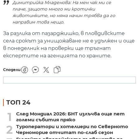
Димитрийка Младенова: На мен чак ми се
плаче, защото много ми кротички
животинките, но няма начин трябва да го
направим това нещо.
За разлика от пазарджишко, в пловдивските
села срокът за унищожаване не е удължен и още
в понеделник на проверки ще тръгнат
експертите на агенцията по храните.
Сподели
ТОП 24
1
След Мондиал 2026: БНТ излъчва още пет
големи събития пряко
2
Туроператори и хотелиери по Северното
Черноморие отчитат по-слаб сезон