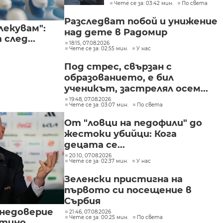
Чете се за: 03:42 мин.
По света
в България
Разследват побой и унижение
лекувам":
над дете в Радомир
след...
18:15, 07.08.2026
Чете се за: 02:55 мин.
У нас
Под стрес, свързан с
образованието, е бил
ученикът, застрелял осем...
19:48, 07.08.2026
Чете се за: 03:07 мин.
По света
От "ловци на педофили" до
жестоки убийци: Кога
децата се...
20:10, 07.08.2026
Чете се за: 02:37 мин.
У нас
Зеленски пристигна на
първото си посещение в
Сърбия
 недоверие
21:46, 07.08.2026
Чете се за: 00:25 мин.
По света
нтино