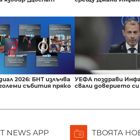
иал 2026: БНТ излъчва
УЕФА поздрави Инфа
големи събития пряко
свали доверието с
T NEWS APP
ТВОЯТА НО