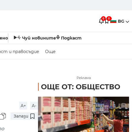
0
0
BG
ено
Чуй новините
Подкаст
ост и правосъдие
Още
Реклама
ОЩЕ ОТ: ОБЩЕСТВО
A+
A-
Запази
то