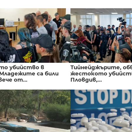
то убийство в
Тийнейджърите, об
 Младежите са били
жестокото убийств
вече от...
Пловдив,...