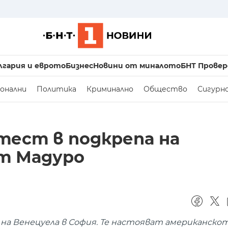
лгария и еврото
Бизнес
Новини от миналото
БНТ Провер
онални
Политика
Криминално
Общество
Сигурн
тест в подкрепа на
т Мадуро
а Венецуела в София. Те настояват американско