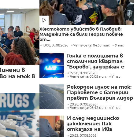
Жестокото убийство в Пловдив:
Младежите са били Георги повече
от...
18:08, 07.08.2026
Чете се за: 04:55 мин.
У нас
Гонка с полицията в
столичния квартал
"Борово", задържан е
винени в
мъж, у когото са
22:50, 07.08.2026
о на мъж в
Чете се за: 02:05 мин.
У нас
намерени 460 000 евро
Рекорден износ на ток:
Парковете с батерии
правят България лидер
на пазара
20:28, 07.08.2026
Чете се за: 05:42 мин.
У нас
И след медицинско
заключение: Пак
отказаха на Ива
Михайлова да се лекува
20:22, 07.08.2026