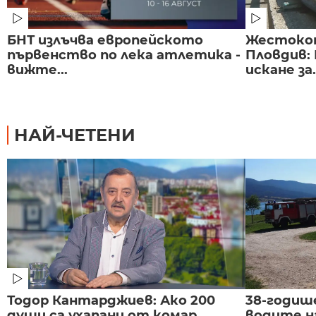
БНТ излъчва европейското
Жестоко
първенство по лека атлетика -
Пловдив:
вижте...
искане за.
НАЙ-ЧЕТЕНИ
Тодор Кантарджиев: Ако 200
38-годиш
души са ухапани от комар,
водите н