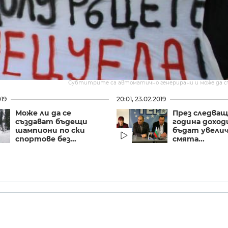
Субтитрите са автоматично генерирани и може да 
019
20:01, 23.02.2019
Може ли да се
През следва
създават бъдещи
година дохо
шампиони по ски
бъдат увелич
спортове без...
смята...