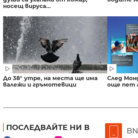
носещ вируса...
До 38° утре, на места ще има
След Монд
валежи и гръмотевици
още пет 
ПОСЛЕДВАЙТЕ НИ В
BN