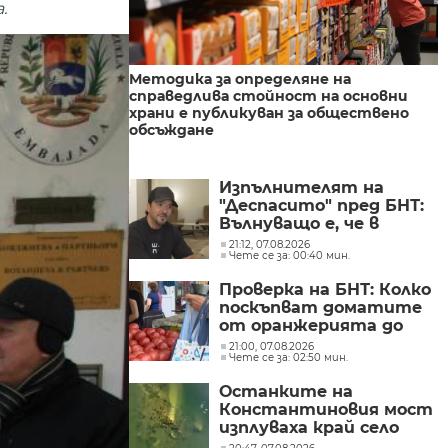
.
Методика за определяне на
справедлива стойност на основни
храни е публикуван за обществено
обсъждане
Изпълнителят на
"Деспасито" пред БНТ:
Вълнуващо е, че в
България хората пеят
21:12, 07.08.2026
Чете се за: 00:40 мин.
и танцуват на моите
песни
Проверка на БНТ: Колко
поскъпват доматите
от оранжерията до
магазина?
21:00, 07.08.2026
Чете се за: 02:50 мин.
Останките на
Константиновия мост
изплуваха край село
Гиген