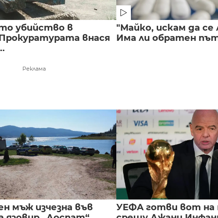
то убийство в
"Майко, искам да се 
 Прокуратурата внася
Има ли обратен път 
..
Реклама
ен мъж изчезна във
УЕФА готви вот на
а язовир „Доспат“
срещу Джани Инфа