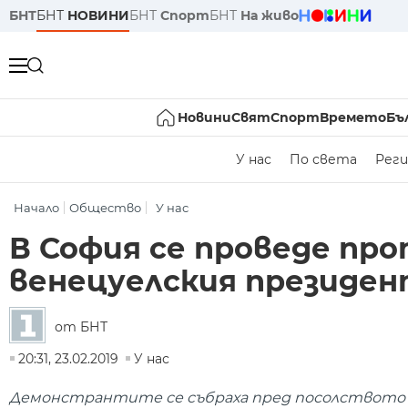
БНТ
БНТ
НОВИНИ
БНТ
Спорт
БНТ
На живо
Новини
Свят
Спорт
Времето
Бъ
У нас
По света
Реги
Начало
Общество
У нас
В София се проведе про
венецуелския президен
от БНТ
20:31, 23.02.2019
У нас
Демонстрантите се събраха пред посолството н