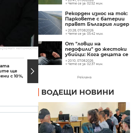
20:47, 07.08.2026
Чете се за: 02:52 мин.
Рекорден износ на ток:
Парковете с батерии
правят България лидер
на пазара
20:28, 07.08.2026
Чете се за: 05:42 мин.
От "ловци на
съдържат неточности.
педофили" до жестоки
убийци: Кога децата се
20:00, 23.02.2019
19:55,
превръщат в
20:10, 07.08.2026
Чете се за: 02:37 мин.
насилници?
щата
Адвокатската
дите ще
тайна остава
ени с 10%,
гарантирана
Реклама
ВОДЕЩИ НОВИНИ