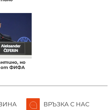
нтино, но
и от ФИФА
ВИНА
ВРЪЗКА С НАС