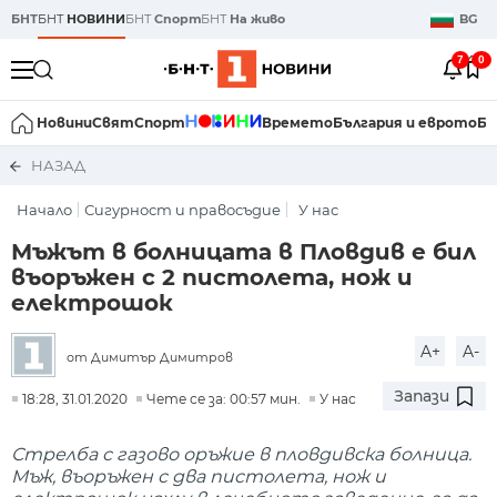
БНТ
БНТ
НОВИНИ
БНТ
Спорт
БНТ
На живо
BG
7
0
Новини
Свят
Спорт
Времето
България и еврото
Би
НАЗАД
Начало
Сигурност и правосъдие
У нас
Мъжът в болницата в Пловдив е бил
въоръжен с 2 пистолета, нож и
електрошок
A+
A-
от Димитър Димитров
Запази
18:28, 31.01.2020
Чете се за: 00:57 мин.
У нас
Стрелба с газово оръжие в пловдивска болница.
Мъж, въоръжен с два пистолета, нож и