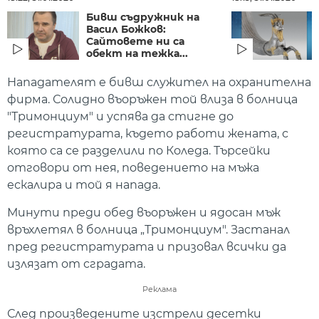
Бивш съдружник на
Васил Божков:
Сайтовете ни са
обект на тежка...
Нападателят е бивш служител на охранителна
фирма. Солидно въоръжен той влиза в болница
"Тримонциум" и успява да стигне до
регистратурата, където работи жената, с
която са се разделили по Коледа. Търсейки
отговори от нея, поведението на мъжа
ескалира и той я напада.
Минути преди обед въоръжен и ядосан мъж
връхлетял в болница „Тримонциум". Застанал
пред регистратурата и призовал всички да
излязат от сградата.
Реклама
След произведените изстрели десетки