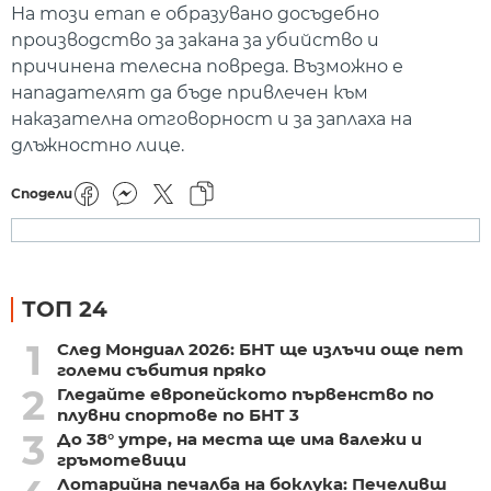
На този етап е образувано досъдебно
производство за закана за убийство и
причинена телесна повреда. Възможно е
нападателят да бъде привлечен към
наказателна отговорност и за заплаха на
длъжностно лице.
Сподели
ТОП 24
1
След Мондиал 2026: БНТ ще излъчи още пет
големи събития пряко
2
Гледайте европейското първенство по
плувни спортове по БНТ 3
3
До 38° утре, на места ще има валежи и
гръмотевици
Лотарийна печалба на боклука: Печеливш