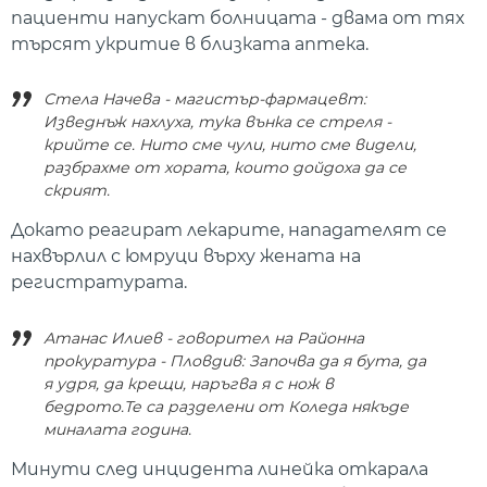
пациенти напускат болницата - двама от тях
търсят укритие в близката аптека.
Стела Начева - магистър-фармацевт:
Изведнъж нахлуха, тука вънка се стреля -
крийте се. Нито сме чули, нито сме видели,
разбрахме от хората, които дойдоха да се
скрият.
Докато реагират лекарите, нападателят се
нахвърлил с юмруци върху жената на
регистратурата.
Атанас Илиев - говорител на Районна
прокуратура - Пловдив: Започва да я бута, да
я удря, да крещи, наръгва я с нож в
бедрото.Те са разделени от Коледа някъде
миналата година.
Минути след инцидента линейка откарала