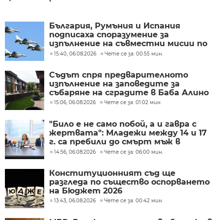
България, Румъния и Испания
подписаха споразумение за
изпълнение на съвместни мисии по
охрана на въздушното
15:40, 06.08.2026
Чете се за: 00:55 мин.
пространство
Съдът спря предварителното
изпълнение на заповедите за
събаряне на сградите в Баба Алино
15:06, 06.08.2026
Чете се за: 01:02 мин.
"Било е не само побой, а и гавра с
жертвата": Младежи между 14 и 17
г. са пребили до смърт мъж в
Пловдив
14:56, 06.08.2026
Чете се за: 06:00 мин.
Конституционният съд ще
разгледа по същество оспорването
на Бюджет 2026
13:43, 06.08.2026
Чете се за: 00:42 мин.