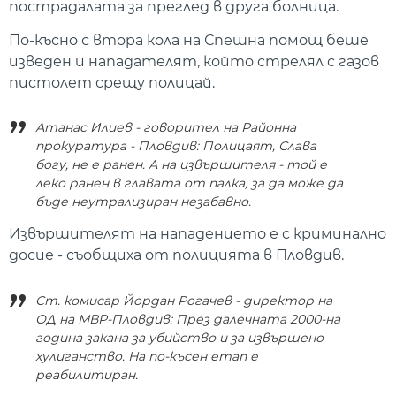
пострадалата за преглед в друга болница.
По-късно с втора кола на Спешна помощ беше
изведен и нападателят, който стрелял с газов
пистолет срещу полицай.
Атанас Илиев - говорител на Районна
прокуратура - Пловдив: Полицаят, Слава
богу, не е ранен. А на извършителя - той е
леко ранен в главата от палка, за да може да
бъде неутрализиран незабавно.
Извършителят на нападението е с криминално
досие - съобщиха от полицията в Пловдив.
Ст. комисар Йордан Рогачев - директор на
ОД на МВР-Пловдив: През далечната 2000-на
година закана за убийство и за извършено
хулиганство. На по-късен етап е
реабилитиран.