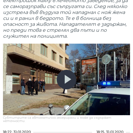
електрошок нахлу в лечебното заведение, за да
се саморазправи със съпругата си. След няколко
изстрела във въздуха той нападнал с нож жена
си и я ранил в бедрото. Тя е в болница без
опасност за живота. Нападателят е задържан,
но преди това е стрелял два пъти и по
служител на полицията.
Субтитрите са автоматично генерирани и може да съдържат
неточности.
18:22, 31.01.2020
18:15, 31.01.2020