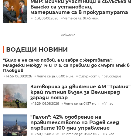
МВР: Всички участници в сблъсъка в
Банско са установени,
материалите са в прокуратурата
13:31, 06.08.2026
Чете се за: 01:45 мин.
Реклама
ВОДЕЩИ НОВИНИ
"Било е не само побой, а и гавра с жертвата":
Младежи между 14 и 17 г. са пребили до смърт мъж в
Пловдив
14:56, 06.08.2026
Чете се за: 06:00 мин.
Сигурност и правосъдие
Затвориха за движение АМ "Тракия"
край пътния възел за Велинград
заради пожар
15:29, 06.08.2026
Чете се за: 01:37 мин.
У нас
"Галъп": 42% одобрение на
правителството на Радев след
първите 100 дни управление
12:50, 06.08.2026
Чете се за: 03:52 мин.
У нас