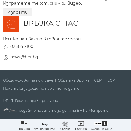
Изпратете текст, снимки, видео.
Изпрати
ВРЪЗКА С НАС
Всичко най-важно в твоя телефон
02 814 2100
news@bnt.bg
Общи условия за ползване
Обратна връзка
СЕМ
ECPT
Политика за защита на личните данни
©БНТ. Всички права запазени
Гледайте новините за деня на БНТ в Метрото
Аудио: На живо
Новини
Чуй новините
Спорт
На живо