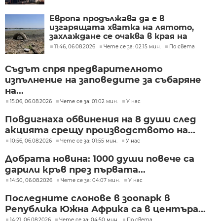
Европа продължава да е в
изгарящата хватка на лятото,
захлаждане се очаква в края на
седмицата
11:46, 06.08.2026
Чете се за: 02:15 мин.
По света
Съдът спря предварителното
изпълнение на заповедите за събаряне
на...
15:06, 06.08.2026
Чете се за: 01:02 мин.
У нас
Повдигнаха обвинения на 8 души след
акцията срещу производството на...
10:56, 06.08.2026
Чете се за: 01:55 мин.
У нас
Добрата новина: 1000 души повече са
дарили кръв през първата...
14:50, 06.08.2026
Чете се за: 04:07 мин.
У нас
Последните слонове в зоопарк в
Република Южна Африка са в центъра...
14:21, 06.08.2026
Чете се за: 04:50 мин.
По света