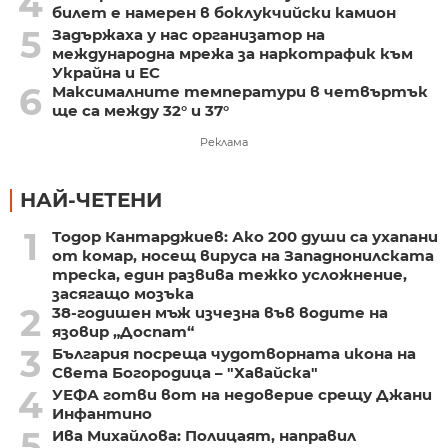
4
билет е намерен в боклукчийски камион
5
Задържаха у нас организатор на
международна мрежа за наркотрафик към
Украйна и ЕС
6
Максималните температури в четвъртък
ще са между 32° и 37°
Реклама
НАЙ-ЧЕТЕНИ
1
Тодор Кантарджиев: Ако 200 души са ухапани
от комар, носещ вируса на Западнонилската
треска, един развива тежко усложнение,
засягащо мозъка
2
38-годишен мъж изчезна във водите на
язовир „Доспат“
3
България посреща чудотворната икона на
Света Богородица – "Хавайска"
4
УЕФА готви вот на недоверие срещу Джани
Инфантино
5
Ива Михайлова: Полицаят, направил