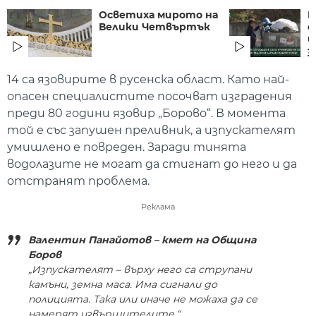
Осветиха мирото на
Б
Велики Четвъртък
с
и
з
14 са язовирите в русенска област. Като най-
опасен специалистите посочват изградения
преди 80 години язовир „Борово“. В момента
той е със запушен преливник, а изпускателят
умишлено е повреден. Заради тинята
водолазите не могат да стигнат до него и да
отстранят проблема.
Реклама
Валентин Панайотов – кмет на Община
Боров
„Изпускателят – върху него са струпани
камъни, земна маса. Има сигнали до
полицията. Така или иначе не можаха да се
намерят извършителите.“