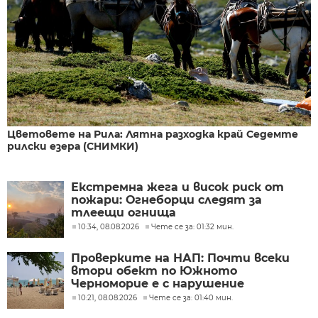
Цветовете на Рила: Лятна разходка край Седемте
рилски езера (СНИМКИ)
Екстремна жега и висок риск от
пожари: Огнеборци следят за
тлеещи огнища
10:34, 08.08.2026
Чете се за: 01:32 мин.
Проверките на НАП: Почти всеки
втори обект по Южното
Черноморие е с нарушение
10:21, 08.08.2026
Чете се за: 01:40 мин.