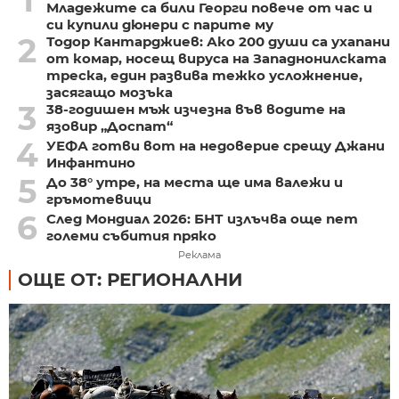
Младежите са били Георги повече от час и
си купили дюнери с парите му
2
Тодор Кантарджиев: Ако 200 души са ухапани
от комар, носещ вируса на Западнонилската
треска, един развива тежко усложнение,
засягащо мозъка
3
38-годишен мъж изчезна във водите на
язовир „Доспат“
4
УЕФА готви вот на недоверие срещу Джани
Инфантино
5
До 38° утре, на места ще има валежи и
гръмотевици
6
След Мондиал 2026: БНТ излъчва още пет
големи събития пряко
Реклама
ОЩЕ ОТ: РЕГИОНАЛНИ