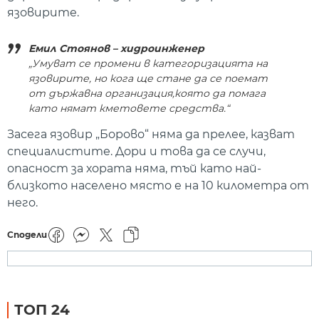
язовирите.
Емил Стоянов – хидроинженер
„Умуват се промени в категоризацията на
язовирите, но кога ще стане да се поемат
от държавна организация,която да помага
като нямат кметовете средства.“
Засега язовир „Борово“ няма да прелее, казват
специалистите. Дори и това да се случи,
опасност за хората няма, тъй като най-
близкото населено място е на 10 километра от
него.
Сподели
ТОП 24