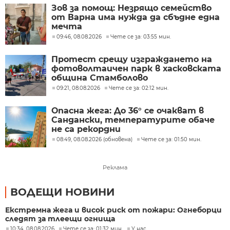
Зов за помощ: Незрящо семейство
от Варна има нужда да сбъдне една
мечта
09:46, 08.08.2026
Чете се за: 03:55 мин.
Протест срещу изграждането на
фотоволтаичен парк в хасковската
община Стамболово
09:21, 08.08.2026
Чете се за: 02:12 мин.
Опасна жега: До 36° се очакват в
Сандански, температурите обаче
не са рекордни
08:49, 08.08.2026 (обновена)
Чете се за: 01:50 мин.
Реклама
ВОДЕЩИ НОВИНИ
Екстремна жега и висок риск от пожари: Огнеборци
следят за тлеещи огнища
10:34, 08.08.2026
Чете се за: 01:32 мин.
У нас