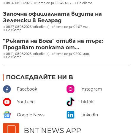
08:14, 08.08.2026
Чете се за: 00:45 мин.
По света
Започна официалната визита на
Зеленски в Белград
08:27, 08.08.2026 (обновена)
Чете се за: 04:07 мин.
По света
"Ръката на Бога" отива на търг:
Продават топката от...
08:41, 08.08.2026 (обновена)
Чете се за: 02:02 мин.
По света
ПОСЛЕДВАЙТЕ НИ В
Facebook
Instagram
YouTube
TikTok
Google News
LinkedIn
BNT NEWS APP