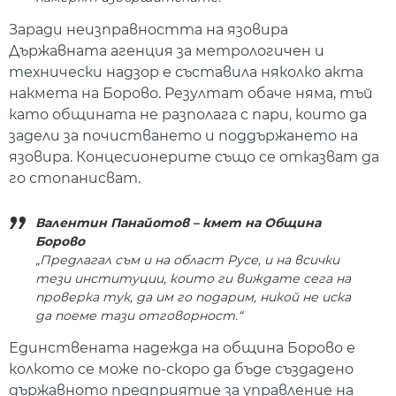
Заради неизправността на язовира
Държавната агенция за метрологичен и
технически надзор е съставила няколко акта
накмета на Борово. Резултат обаче няма, тъй
като общината не разполага с пари, които да
задели за почистването и поддържането на
язовира. Концесионерите също се отказват да
го стопанисват.
Валентин Панайотов – кмет на Община
Борово
„Предлагал съм и на област Русе, и на всички
тези институции, които ги виждате сега на
проверка тук, да им го подарим, никой не иска
да поеме тази отговорност.“
Единствената надежда на община Борово е
колкото се може по-скоро да бъде създадено
държавното предприятие за управление на