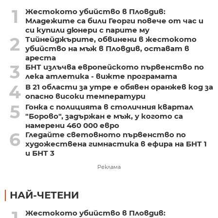
1
Жестокото убийство в Пловдив:
Младежите са били Георги повече от час и
си купили дюнери с парите му
2
Тийнейджърите, обвинени в жестокото
убийство на мъж в Пловдив, остават в
ареста
3
БНТ излъчва европейското първенство по
лека атлетика - вижте програмата
4
В 21 области за утре е обявен оранжев код за
опасно високи температури
5
Гонка с полицията в столичния квартал
"Борово", задържан е мъж, у когото са
намерени 460 000 евро
6
Гледайте световното първенство по
художествена гимнастика в ефира на БНТ 1
и БНТ 3
Реклама
НАЙ-ЧЕТЕНИ
1
Жестокото убийство в Пловдив: