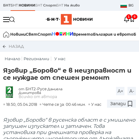
БНТ
БНТ
НОВИНИ
БНТ
Спорт
БНТ
На живо
BG
1
0
Новини
Свят
Спорт
Времето
България и еврото
Би
НАЗАД
Начало
Регионални
У нас
Язовир „Борово“ е в неизправност и
се нуждае от спешен ремонт
БНТ2-Русе
от
Даниела
A+
A-
Димитрова
Всичко от автора
Запази
18:50, 05.04.2018
Чете се за: 00:46 мин.
У нас
Язовир „Борово“ в русенска област е с умишлено
запушен изпускател и затлачен. Това
установиха при днешната проверка на
съоръжението инспекторите от Държавната