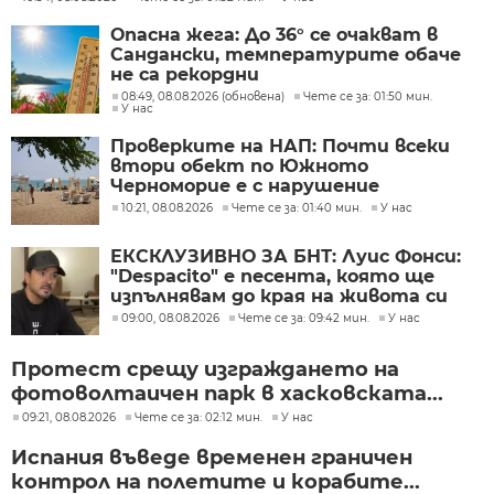
Опасна жега: До 36° се очакват в
Сандански, температурите обаче
не са рекордни
08:49, 08.08.2026 (обновена)
Чете се за: 01:50 мин.
У нас
Проверките на НАП: Почти всеки
втори обект по Южното
Черноморие е с нарушение
10:21, 08.08.2026
Чете се за: 01:40 мин.
У нас
ЕКСКЛУЗИВНО ЗА БНТ: Луис Фонси:
"Despacito" е песента, която ще
изпълнявам до края на живота си
09:00, 08.08.2026
Чете се за: 09:42 мин.
У нас
Протест срещу изграждането на
фотоволтаичен парк в хасковската...
09:21, 08.08.2026
Чете се за: 02:12 мин.
У нас
Испания въведе временен граничен
контрол на полетите и корабите...