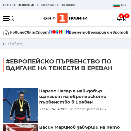
БНТ
БНТ
НОВИНИ
БНТ
Спорт
БНТ
На живо
BG
2
0
Новини
Свят
Спорт
Времето
България и еврото
Би
НАЗАД
#ЕВРОПЕЙСКО ПЪРВЕНСТВО ПО
ВДИГАНЕ НА ТЕЖЕСТИ В ЕРЕВАН
Карлос Насар е най-добър
щангист на европейското
първенство в Ереван
12:40, 24.04.2023
Чете се за: 02:27 мин.
Васил Маринов завърши на пето