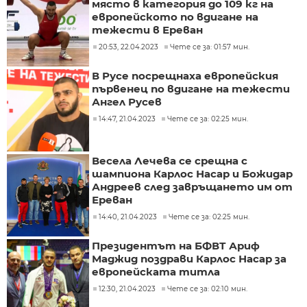
място в категория до 109 кг на
европейското по вдигане на
тежести в Ереван
20:53, 22.04.2023
Чете се за: 01:57 мин.
В Русе посрещнаха европейския
първенец по вдигане на тежести
Ангел Русев
14:47, 21.04.2023
Чете се за: 02:25 мин.
Весела Лечева се срещна с
шампиона Карлос Насар и Божидар
Андреев след завръщането им от
Ереван
14:40, 21.04.2023
Чете се за: 02:25 мин.
Президентът на БФВТ Ариф
Маджид поздрави Карлос Насар за
европейската титла
12:30, 21.04.2023
Чете се за: 02:10 мин.