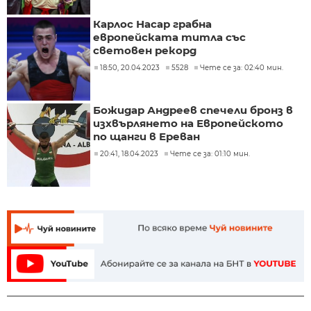
Карлос Насар грабна
европейската титла със
световен рекорд
18:50, 20.04.2023
5528
Чете се за: 02:40 мин.
Божидар Андреев спечели бронз в
изхвърлянето на Европейското
по щанги в Ереван
20:41, 18.04.2023
Чете се за: 01:10 мин.