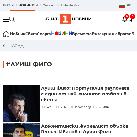
БНТ
БНТ
НОВИНИ
БНТ
Спорт
БНТ
На живо
BG
9
0
Новини
Свят
Спорт
Времето
България и еврото
Би
НАЗАД
#ЛУИШ ФИГО
Луиш Фиго: Португалия разполага
с един от най-силните отбори в
света
11:47, 10.06.2026
Чете се за: 02:57 мин.
Аржентински журналист обърка
Георги Иванов с Луиш Фиго