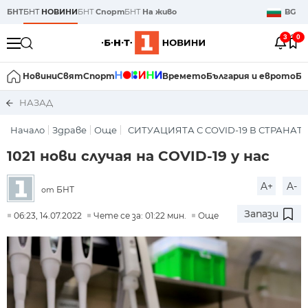
БНТ
БНТ
НОВИНИ
БНТ
Спорт
БНТ
На живо
BG
3
0
Новини
Свят
Спорт
Времето
България и еврото
Би
НАЗАД
Начало
Здраве
Още
СИТУАЦИЯТА С COVID-19 В СТРАНАТ
1021 нови случая на COVID-19 у нас
A+
A-
БНТ
от
Запази
06:23, 14.07.2022
Чете се за: 01:22 мин.
Още