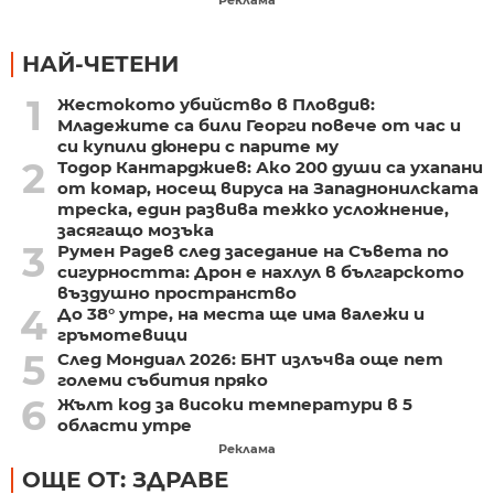
НАЙ-ЧЕТЕНИ
1
Жестокото убийство в Пловдив:
Младежите са били Георги повече от час и
си купили дюнери с парите му
2
Тодор Кантарджиев: Ако 200 души са ухапани
от комар, носещ вируса на Западнонилската
треска, един развива тежко усложнение,
засягащо мозъка
3
Румен Радев след заседание на Съвета по
сигурността: Дрон е нахлул в българското
въздушно пространство
4
До 38° утре, на места ще има валежи и
гръмотевици
5
След Мондиал 2026: БНТ излъчва още пет
големи събития пряко
6
Жълт код за високи температури в 5
области утре
Реклама
ОЩЕ ОТ: ЗДРАВЕ