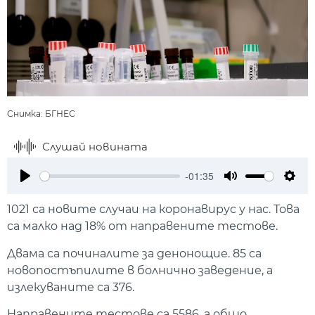
Снимка: БГНЕС
Слушай новината
-01:35
Play
Mute
Setti
1021 са новите случаи на коронавирус у нас. Това
са малко над 18% от направените тестове.
Двама са починалите за денонощие. 85 са
новопостъпилите в болнично заведение, а
излекуваните са 376.
Направените тестове са 5586, а общо