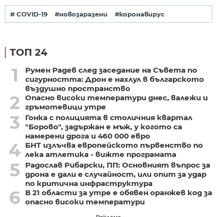
# COVID-19
#новозаразени
#коронавирус
ТОП 24
1
Румен Радев след заседание на Съвета по
сигурността: Дрон е нахлул в българското
въздушно пространство
2
Опасно високи температури днес, валежи и
гръмотевици утре
3
Гонка с полицията в столичния квартал
"Борово", задържан е мъж, у когото са
намерени дрога и 460 000 евро
4
БНТ излъчва европейското първенство по
лека атлетика - вижте програмата
5
Радослав Рибарски, ПП: Основният въпрос за
дрона е дали е случайност, или опит за удар
по критична инфраструктура
6
В 21 области за утре е обявен оранжев код за
опасно високи температури
Реклама