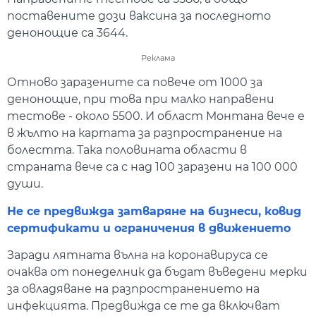
поставените дози ваксина за последното
денонощие са 3644.
Реклама
Отново заразените са повече от 1000 за
денонощие, при това при малко направени
тестове - около 5500. И област Монтана вече е
в жълто на картата за разпространение на
болестта. Така половината области в
страната вече са с над 100 заразени на 100 000
души.
Не се предвижда затваряне на бизнеси, ковид
сертификати и ограничения в движението
Заради лятната вълна на коронавируса се
очаква от понеделник да бъдат въведени мерки
за овладяване на разпространението на
инфекцията. Предвижда се те да включват