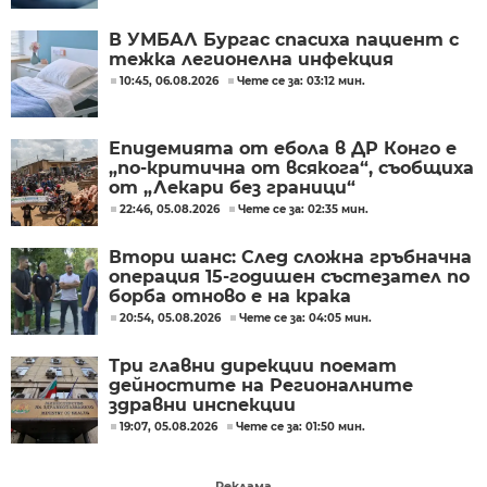
В УМБАЛ Бургас спасиха пациент с
тежка легионелна инфекция
10:45, 06.08.2026
Чете се за: 03:12 мин.
Епидемията от ебола в ДР Конго е
„по-критична от всякога“, съобщиха
от „Лекари без граници“
22:46, 05.08.2026
Чете се за: 02:35 мин.
Втори шанс: След сложна гръбначна
операция 15-годишен състезател по
борба отново е на крака
20:54, 05.08.2026
Чете се за: 04:05 мин.
Три главни дирекции поемат
дейностите на Регионалните
здравни инспекции
19:07, 05.08.2026
Чете се за: 01:50 мин.
Реклама