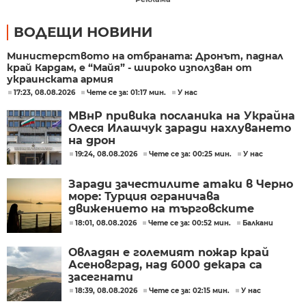
ВОДЕЩИ НОВИНИ
Министерството на отбраната: Дронът, паднал
край Кардам, е “Майя” - широко използван от
украинската армия
17:23, 08.08.2026
Чете се за: 01:17 мин.
У нас
МВнР привика посланика на Украйна
Олеся Илашчук заради нахлуването
на дрон
19:24, 08.08.2026
Чете се за: 00:25 мин.
У нас
Заради зачестилите атаки в Черно
море: Турция ограничава
движението на търговските
кораби
18:01, 08.08.2026
Чете се за: 00:52 мин.
Балкани
Овладян е големият пожар край
Асеновград, над 6000 декара са
засегнати
18:39, 08.08.2026
Чете се за: 02:15 мин.
У нас