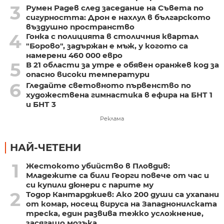
3
Румен Радев след заседание на Съвета по
сигурността: Дрон е нахлул в българското
въздушно пространство
4
Гонка с полицията в столичния квартал
"Борово", задържан е мъж, у когото са
намерени 460 000 евро
5
В 21 области за утре е обявен оранжев код за
опасно високи температури
6
Гледайте световното първенство по
художествена гимнастика в ефира на БНТ 1
и БНТ 3
Реклама
НАЙ-ЧЕТЕНИ
1
Жестокото убийство в Пловдив:
Младежите са били Георги повече от час и
си купили дюнери с парите му
2
Тодор Кантарджиев: Ако 200 души са ухапани
от комар, носещ вируса на Западнонилската
треска, един развива тежко усложнение,
засягащо мозъка