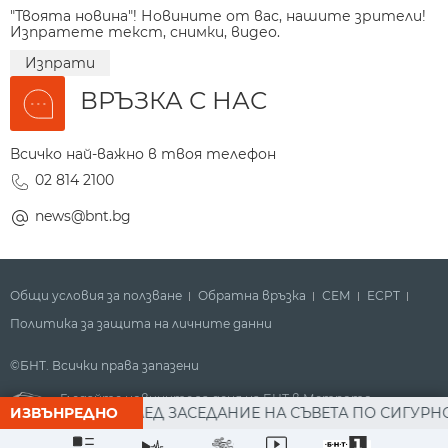
"Твоята новина"! Новините от вас, нашите зрители!
Изпратете текст, снимки, видео.
Изпрати
ВРЪЗКА С НАС
Всичко най-важно в твоя телефон
02 814 2100
news@bnt.bg
Общи условия за ползване
Обратна връзка
СЕМ
ECPT
Политика за защита на личните данни
©БНТ. Всички права запазени
Гледайте новините за деня на БНТ в Метрото
МЕН РАДЕВ СЛЕД ЗАСЕДАНИЕ НА СЪВЕТА ПО СИГУРНОСТТА
ИЗВЪНРЕДНО