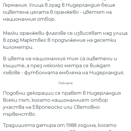
Германия. Улица в град в Нидерландия беше
оцветена цялата в оранжево - цветът на
националния отбор.
Малки оранжеви флагове се извисяват над улица
в град Марктвег в продължение на десетки
километри.
В цвета на националния тим са оцветени и
къщите, а през няколко метра се виждат
лъвове - футболната емблема на Нидерландия.
Реклама
Подобни декорации се правят в Нидерландия
всеки път, когато националният отбор
участва на Европейско или Световно
първенство.
Традицията датира от 1988 година, когато