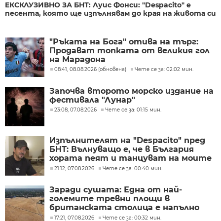
ЕКСКЛУЗИВНО ЗА БНТ: Луис Фонси: "Despacito" е
песента, която ще изпълнявам до края на живота си
"Ръката на Бога" отива на търг:
Продават топката от великия гол
на Марадона
08:41, 08.08.2026 (обновена)
Чете се за: 02:02 мин.
Започва второто морско издание на
фестивала "Лунар"
23:08, 07.08.2026
Чете се за: 01:15 мин.
Изпълнителят на "Despacito" пред
БНТ: Вълнуващо е, че в България
хората пеят и танцуват на моите
песни
21:12, 07.08.2026
Чете се за: 00:40 мин.
Заради сушата: Една от най-
големите тревни площи в
британската столица е напълно
изгоряла
17:21, 07.08.2026
Чете се за: 00:32 мин.