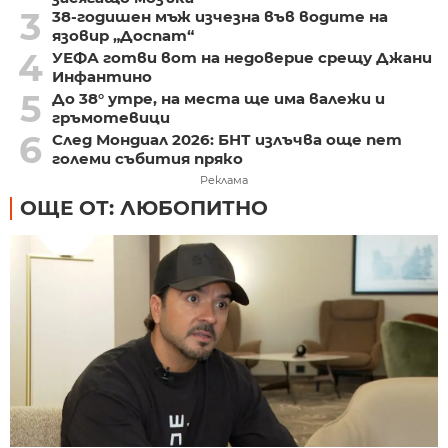
3
38-годишен мъж изчезна във водите на
язовир „Доспат“
4
УЕФА готви вот на недоверие срещу Джани
Инфантино
5
До 38° утре, на места ще има валежи и
гръмотевици
6
След Мондиал 2026: БНТ излъчва още пет
големи събития пряко
Реклама
ОЩЕ ОТ: ЛЮБОПИТНО