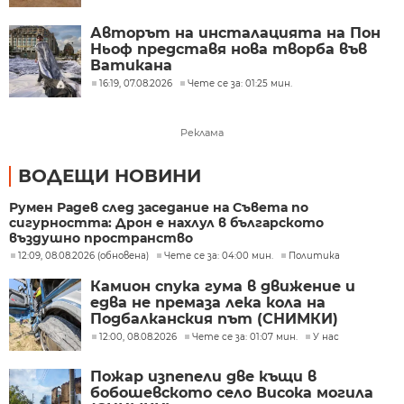
Авторът на инсталацията на Пон
Ньоф представя нова творба във
Ватикана
16:19, 07.08.2026
Чете се за: 01:25 мин.
Реклама
ВОДЕЩИ НОВИНИ
Румен Радев след заседание на Съвета по
сигурността: Дрон е нахлул в българското
въздушно пространство
12:09, 08.08.2026 (обновена)
Чете се за: 04:00 мин.
Политика
Камион спука гума в движение и
едва не премаза лека кола на
Подбалканския път (СНИМКИ)
12:00, 08.08.2026
Чете се за: 01:07 мин.
У нас
Пожар изпепели две къщи в
бобошевското село Висока могила