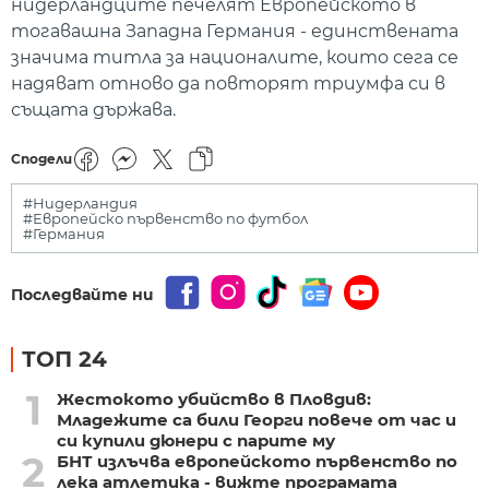
нидерландците печелят Европейското в
тогавашна Западна Германия - единствената
значима титла за националите, които сега се
надяват отново да повторят триумфа си в
същата държава.
Сподели
#Нидерландия
#Европейско първенство по футбол
#Германия
Последвайте ни
ТОП 24
1
Жестокото убийство в Пловдив:
Младежите са били Георги повече от час и
си купили дюнери с парите му
2
БНТ излъчва европейското първенство по
лека атлетика - вижте програмата