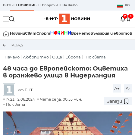
БНТ
БНТ
НОВИНИ
БНТ
Спорт
БНТ
На живо
BG
2
0
Новини
Свят
Спорт
Времето
България и еврото
Би
НАЗАД
Начало
Любопитно
Още
Европа
По света
48 часа до Европейското: Оцветиха
в оранжево улица в Нидерландия
A+
A-
БНТ
от
17:23, 12.06.2024
Чете се за: 00:55 мин.
Запази
По света