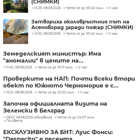
(СНИМКИ)
13:29, 08.08.2026
Чете се за: 00:40 мин.
У нас
Затвориха околовръстния път на
Асеновград заради пожар (СНИМКИ)
12:32, 08.08.2026
Чете се за: 00:42 мин.
У нас
Земеделският министър: Има
"аномалии" в цените на...
11:45, 08.08.2026
Чете се за: 01:17 мин.
У нас
Проверките на НАП: Почти всеки втори
обект по Южното Черноморие е с...
10:21, 08.08.2026
Чете се за: 02:02 мин.
У нас
Започна официалната визита на
Зеленски в Белград
08:27, 08.08.2026 (обновена)
Чете се за: 04:07 мин.
По света
ЕКСКЛУЗИВНО ЗА БНТ: Луис Фонси:
"Despacito" е песента,...