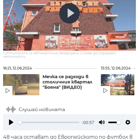
Субтитрите са автоматично генерирани и може да съдържат
неточности.
16:21, 12.06.2024
15:55, 12.06.2024
Мечка се разходи в
столичния квартал
"Бояна" (ВИДЕО)
Слушай новината
-00:57
Play
Mute
Setti
48 часа остават до Европейското по футбол в