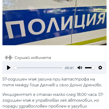
Слушай новината
-00:41
Play
Mute
Setti
57-годишен мъж загина при катастрофа на
пътя между Гоце Делчев и село Долно Дряново.
Инцидентът е станал малко след 18.00 часа. 57-
годишен мъж е управлявал лек автомобил, но
поради здравословен проблем е загубил