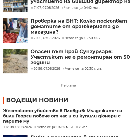
участието на бившия директор на
"ВиК - Бургас"
21:07, 07.08.2026
Чете се за: 04:12 мин.
Проверка на БНТ: Колко поскъпват
доматите от оранжерията до
магазина?
21:00, 07.08.2026
Чете се за: 02:50 мин.
Опасен път край Сунгурларе:
Участъкът не е ремонтиран от 50
години
20:56, 07.08.2026
Чете се за: 02:30 мин.
Реклама
ВОДЕЩИ НОВИНИ
Жестокото убийство в Пловдив: Младежите са
били Георги повече от час и си купили дюнери с
парите му
18:08, 07.08.2026
Чете се за: 04:55 мин.
У нас