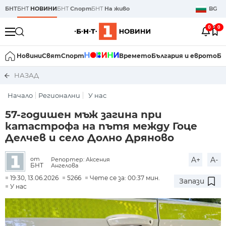
БНТ
БНТ
НОВИНИ
БНТ
Спорт
БНТ
На живо
BG
0
0
Новини
Свят
Спорт
Времето
България и еврото
Би
НАЗАД
Начало
Регионални
У нас
57-годишен мъж загина при
катастрофа на пътя между Гоце
Делчев и село Долно Дряново
A+
A-
от
Репортер: Аксения
БНТ
Ангелова
19:30, 13.06.2026
5266
Чете се за: 00:37 мин.
Запази
У нас