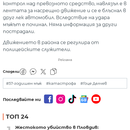
контрол над превозното средство, навлязъл е в
лентата за насрещно движение и се е блъснал в
друг лек автомобил. Вследствие на удара
мъжът е починал. Няма информация за други
пострадали.
Движението в района се регулира от
полицейските служители.
Реклама
Сподели
#57-годишен мъж
#катастрофа
#Гоце Делчев
Последвайте ни
ТОП 24
Жестокото убийство в Пловдив: