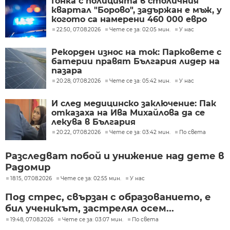
Гонка с полицията в столичния
квартал "Борово", задържан е мъж, у
когото са намерени 460 000 евро
22:50, 07.08.2026
Чете се за: 02:05 мин.
У нас
Рекорден износ на ток: Парковете с
батерии правят България лидер на
пазара
20:28, 07.08.2026
Чете се за: 05:42 мин.
У нас
И след медицинско заключение: Пак
отказаха на Ива Михайлова да се
лекува в България
20:22, 07.08.2026
Чете се за: 03:42 мин.
По света
Разследват побой и унижение над дете в
Радомир
18:15, 07.08.2026
Чете се за: 02:55 мин.
У нас
Под стрес, свързан с образованието, е
бил ученикът, застрелял осем...
19:48, 07.08.2026
Чете се за: 03:07 мин.
По света