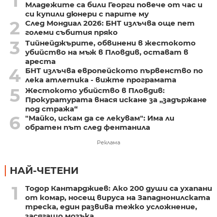
1
Младежите са били Георги повече от час и
си купили дюнери с парите му
2
След Мондиал 2026: БНТ излъчва още пет
големи събития пряко
3
Тийнейджърите, обвинени в жестокото
убийство на мъж в Пловдив, остават в
ареста
4
БНТ излъчва европейското първенство по
лека атлетика - вижте програмата
5
Жестокото убийство в Пловдив:
Прокуратурата внася искане за „задържане
под стража“
6
"Майко, искам да се лекувам": Има ли
обратен път след фентанила
Реклама
НАЙ-ЧЕТЕНИ
1
Тодор Кантарджиев: Ако 200 души са ухапани
от комар, носещ вируса на Западнонилската
треска, един развива тежко усложнение,
засягащо мозъка