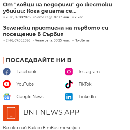
От "ловци на педофили" до жестоки
убийци: Кога децата се...
20:10, 07.08.2026
Чете се за: 02:37 мин.
У нас
Зеленски пристигна на първото си
посещение в Сърбия
21:46, 07.08.2026
Чете се за: 00:25 мин.
По света
ПОСЛЕДВАЙТЕ НИ В
Facebook
Instagram
YouTube
TikTok
Google News
LinkedIn
BNT NEWS APP
Всичко най-важно в твоя телефон