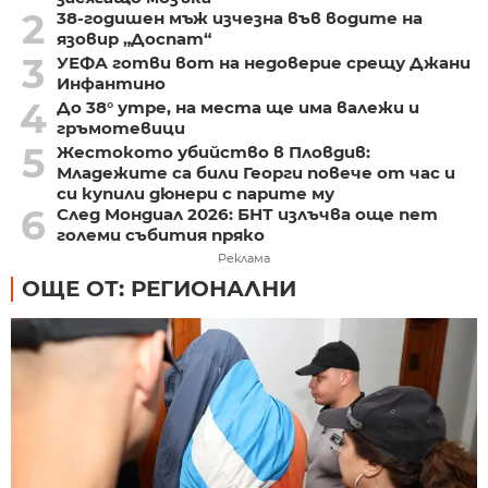
2
38-годишен мъж изчезна във водите на
язовир „Доспат“
3
УЕФА готви вот на недоверие срещу Джани
Инфантино
4
До 38° утре, на места ще има валежи и
гръмотевици
5
Жестокото убийство в Пловдив:
Младежите са били Георги повече от час и
си купили дюнери с парите му
6
След Мондиал 2026: БНТ излъчва още пет
големи събития пряко
Реклама
ОЩЕ ОТ: РЕГИОНАЛНИ