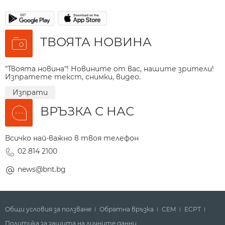
ТВОЯТА НОВИНА
"Твоята новина"! Новините от вас, нашите зрители!
Изпратете текст, снимки, видео.
Изпрати
ВРЪЗКА С НАС
Всичко най-важно в твоя телефон
02 814 2100
news@bnt.bg
Общи условия за ползване
Обратна връзка
СЕМ
ECPT
Политика за защита на личните данни