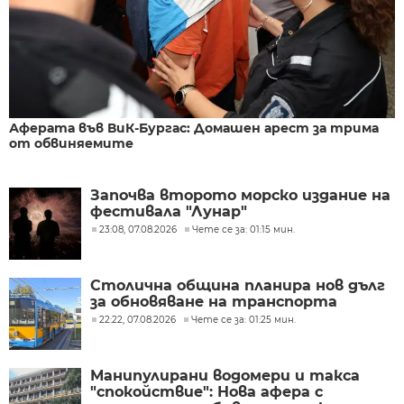
Аферата във ВиК-Бургас: Домашен арест за трима
от обвиняемите
Започва второто морско издание на
фестивала "Лунар"
23:08, 07.08.2026
Чете се за: 01:15 мин.
Столична община планира нов дълг
за обновяване на транспорта
22:22, 07.08.2026
Чете се за: 01:25 мин.
Манипулирани водомери и такса
"спокойствие": Нова афера с