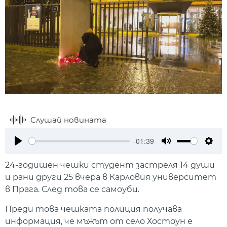
Слушай новината
-01:39
Play
Mute
Setti
24-годишен чешки студент застреля 14 души
и рани други 25 вчера в Карловия университет
в Прага. След това се самоуби.
Преди това чешката полиция получава
информация, че мъжът от село Хостоун е