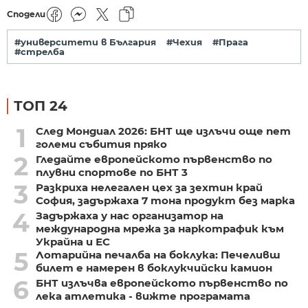
Сподели
#университети в България
#Чехия
#Прага
#стрелба
ТОП 24
1
След Мондиал 2026: БНТ ще излъчи още пет
големи събития пряко
2
Гледайте европейското първенство по
плувни спортове по БНТ 3
3
Разкриха нелегален цех за зехтин край
София, задържаха 7 тона продукт без марка
4
Задържаха у нас организатор на
международна мрежа за наркотрафик към
Украйна и ЕС
5
Лотарийна печалба на боклука: Печеливш
билет е намерен в боклукчийски камион
6
БНТ излъчва европейското първенство по
лека атлетика - вижте програмата