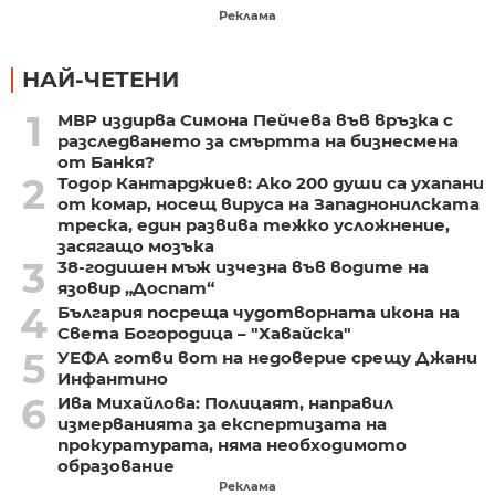
Реклама
НАЙ-ЧЕТЕНИ
1
МВР издирва Симона Пейчева във връзка с
разследването за смъртта на бизнесмена
от Банкя?
2
Тодор Кантарджиев: Ако 200 души са ухапани
от комар, носещ вируса на Западнонилската
треска, един развива тежко усложнение,
засягащо мозъка
3
38-годишен мъж изчезна във водите на
язовир „Доспат“
4
България посреща чудотворната икона на
Света Богородица – "Хавайска"
5
УЕФА готви вот на недоверие срещу Джани
Инфантино
6
Ива Михайлова: Полицаят, направил
измерванията за експертизата на
прокуратурата, няма необходимото
образование
Реклама