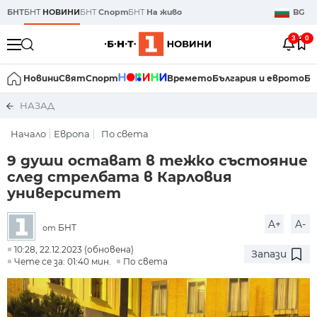
БНТ
БНТ
НОВИНИ
БНТ
Спорт
БНТ
На живо
BG
3
0
Новини
Свят
Спорт
Времето
България и еврото
Би
НАЗАД
Начало
Европа
По света
9 души остават в тежко състояние
след стрелбата в Карловия
университет
A+
A-
БНТ
от
10:28, 22.12.2023 (обновена)
Запази
Чете се за: 01:40 мин.
По света