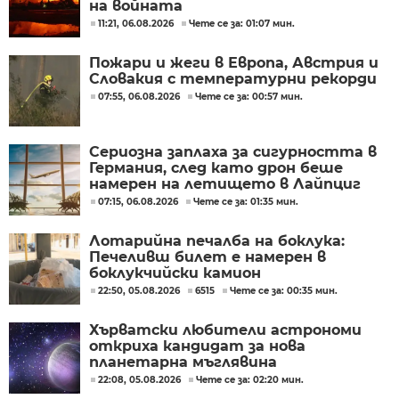
на войната
11:21, 06.08.2026
Чете се за: 01:07 мин.
Пожари и жеги в Европа, Австрия и
Словакия с температурни рекорди
07:55, 06.08.2026
Чете се за: 00:57 мин.
Сериозна заплаха за сигурността в
Германия, след като дрон беше
намерен на летището в Лайпциг
07:15, 06.08.2026
Чете се за: 01:35 мин.
Лотарийна печалба на боклука:
Печеливш билет е намерен в
боклукчийски камион
22:50, 05.08.2026
6515
Чете се за: 00:35 мин.
Хърватски любители астрономи
откриха кандидат за нова
планетарна мъглявина
22:08, 05.08.2026
Чете се за: 02:20 мин.