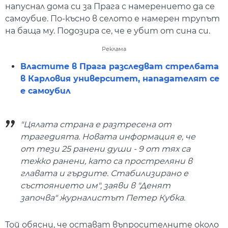
напуснал дома си за Прага с намерението да се
самоубие. По-късно в селото е намерен трупът
на баща му. Подозира се, че е убит от сина си.
Реклама
Властите в Прага разследват стрелбата
в Карловия университет, нападателят се
е самоубил
"Цялата страна е разтресена от
трагедията. Новата информация е, че
от тези 25 ранени души - 9 от тях са
тежко ранени, като са простреляни в
главата и гърдите. Стабилизирано е
състоянието им", заяви в "Денят
започва" журналистът Петер Кубка.
Той обясни, че остават въпросителните около