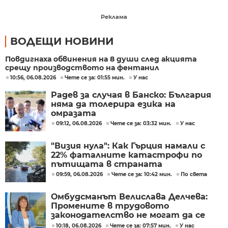
Реклама
ВОДЕЩИ НОВИНИ
Повдигнаха обвинения на 8 души след акцията
срещу производството на фентанил
10:56, 06.08.2026
Чете се за: 01:55 мин.
У нас
Радев за случая в Банско: България
няма да толерира езика на
омразата
09:12, 06.08.2026
Чете се за: 03:32 мин.
У нас
"Визия нула": Как Гърция намали с
22% фаталните катастрофи по
пътищата в страната
09:59, 06.08.2026
Чете се за: 10:42 мин.
По света
Омбудсманът Велислава Делчева:
Промените в трудовото
законодателство не могат да се
правят през бюджета
10:18, 06.08.2026
Чете се за: 07:57 мин.
У нас