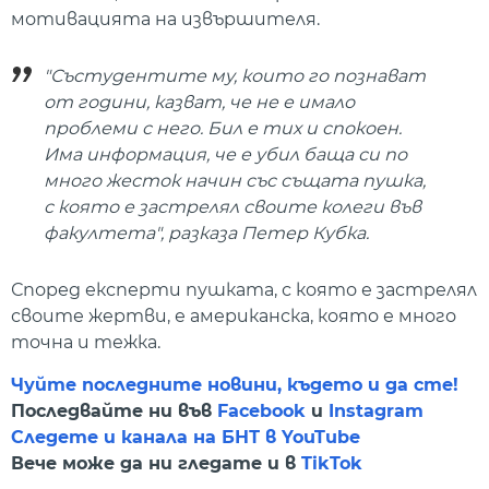
мотивацията на извършителя.
"Състудентите му, които го познават
от години, казват, че не е имало
проблеми с него. Бил е тих и спокоен.
Има информация, че е убил баща си по
много жесток начин със същата пушка,
с която е застрелял своите колеги във
факултета", разказа Петер Кубка.
Според експерти пушката, с която е застрелял
своите жертви, е американска, която е много
точна и тежка.
Чуйте последните новини, където и да сте!
Последвайте ни във
Facebook
и
Instagram
Следете и канала на БНТ в YouTube
Вече може да ни гледате и в
TikTok