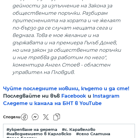
дейности за изпълнение на Закона за
обществените поръчки. Разбирам
притесненията на хората и че желаят
по-бързо да се случат нещата сега и
веднага. Това е мое желание и на
държавата и на премиера Гълъб Донев,
но има закон за обществените поръчки
и ние трябва да работим по него",
коментира Ангел Стоев - областен
управител на Пловдив.
Чуйте последните новини, където и да сте!
Последвайте ни във
Facebook
и
Instagram
Следете и канала на БНТ в YouTube
Сподели
#укрепване на дерета
#с. Каравелово
#наводнението в Карловско
#село Слатина