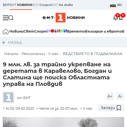
БНТ
БНТ
НОВИНИ
БНТ
Спорт
БНТ
На живо
BG
5
0
Новини
Свят
Спорт
Времето
България и еврото
Би
НАЗАД
Начало
Регионални
У нас
БЕДСТВИЕТО В ПОДБАЛКАНА
9 млн. лв. за трайно укрепване на
деретата в Каравелово, Богдан и
Слатина ще поиска Областната
управа на Пловдив
A+
A-
БНТ
от
Запази
14:53, 09.02.2023
Чете се за: 02:07 мин.
У нас