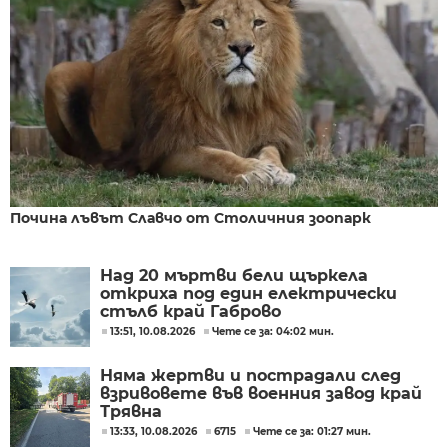
Почина лъвът Славчо от Столичния зоопарк
Над 20 мъртви бели щъркела
откриха под един електрически
стълб край Габрово
13:51, 10.08.2026
Чете се за: 04:02 мин.
Няма жертви и пострадали след
взривовете във военния завод край
Трявна
13:33, 10.08.2026
6715
Чете се за: 01:27 мин.