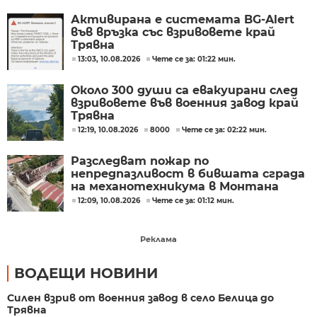
Активирана е системата BG-Alert
във връзка със взривовете край
Трявна
13:03, 10.08.2026
Чете се за: 01:22 мин.
Около 300 души са евакуирани след
взривовете във военния завод край
Трявна
12:19, 10.08.2026
8000
Чете се за: 02:22 мин.
Разследват пожар по
непредпазливост в бившата сграда
на механотехникума в Монтана
12:09, 10.08.2026
Чете се за: 01:12 мин.
Реклама
ВОДЕЩИ НОВИНИ
Силен взрив от военния завод в село Белица до
Трявна