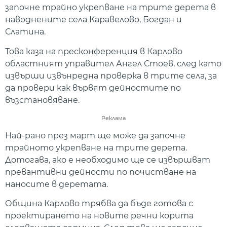
започне трайно укрепване на трите дерета в
наводнените села Каравелово, Богдан и
Слатина.
Това каза на пресконференция в Карлово
областният управител Ангел Стоев, след като
извърши извънредна проверка в трите села, за
да провери как вървят дейностите по
възстановяване.
Реклама
Най-рано през март ще може да започне
трайното укрепване на трите дерета.
Дотогава, ако е необходимо ще се извършват
превантивни дейности по почистване на
наносите в деретата.
Община Карлово трябва да бъде готова с
проектирането на новите речни корита