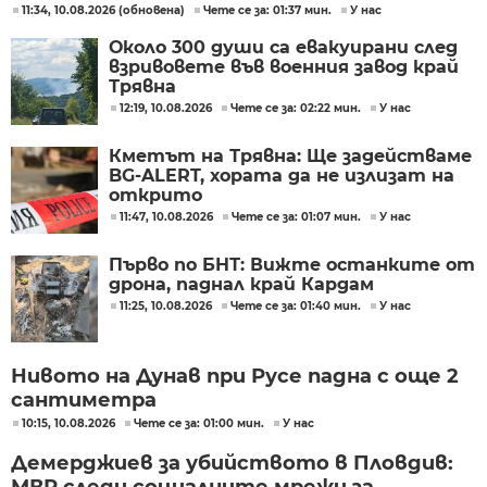
11:34, 10.08.2026 (обновена)
Чете се за: 01:37 мин.
У нас
Около 300 души са евакуирани след
взривовете във военния завод край
Трявна
12:19, 10.08.2026
Чете се за: 02:22 мин.
У нас
Кметът на Трявна: Ще задействаме
BG-ALERT, хората да не излизат на
открито
11:47, 10.08.2026
Чете се за: 01:07 мин.
У нас
Първо по БНТ: Вижте останките от
дрона, паднал край Кардам
11:25, 10.08.2026
Чете се за: 01:40 мин.
У нас
Нивото на Дунав при Русе падна с още 2
сантиметра
10:15, 10.08.2026
Чете се за: 01:00 мин.
У нас
Демерджиев за убийството в Пловдив:
МВР следи социалните мрежи за...