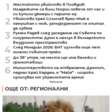
1
Жестокото убийство в Пловдив:
Младежите са били Георги повече от час и
си купили дюнери с парите му
2
Убийство край Слънчев бряг: Мъж е
намушкан с нож, заподозреният се опитал
да избяга
3
Румен Радев след заседание на Съвета по
сигурността: Дрон е нахлул в българското
въздушно пространство
4
След Мондиал 2026: БНТ излъчва още пет
големи събития пряко
5
До 38° утре, на места ще има валежи и
гръмотевици
6
Министерството на отбраната: Дронът,
паднал край Кардам, е “Майя” - широко
използван от украинската армия
Реклама
ОЩЕ ОТ: РЕГИОНАЛНИ