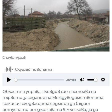
Снимка: Архив
Слушай новината
-02:03
Play
Mute
Setti
Областна управа Пловдив ще настоява на
първото заседание на Междуведомствената
комисия следващата седмица да бъдат
отпуснати от държавата 9 млн. лева, за да