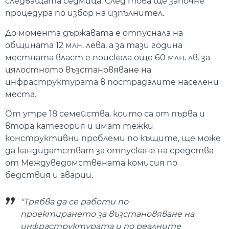
следващата седмица. След това ще започне
процедура по избор на изпълнител.
До момента държавата е отпуснала на
общината 12 млн. лева, а за тази година
местната власт е поискала още 60 млн. лв. за
цялостното възстановяване на
инфраструктурата в пострадалите населени
места.
От утре 18 семейства, които са от първа и
втора категория и имат тежки
конструктивни проблеми по къщите, ще може
да кандидатстват за отпускане на средства
от Междуведомствената комисия по
бедствия и аварии.
"Трябва да се работи по
проектирането за възстановяване на
инфраструктурата и по реалните