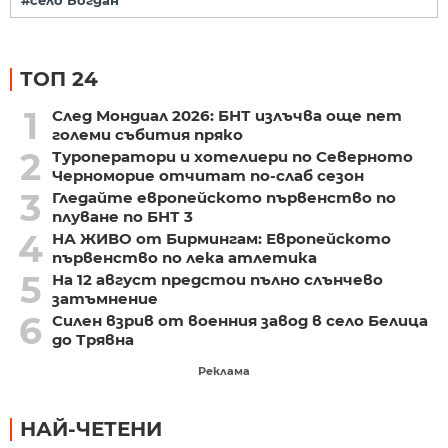
#село Богдан
ТОП 24
1
След Мондиал 2026: БНТ излъчва още пет
големи събития пряко
2
Туроператори и хотелиери по Северното
Черноморие отчитат по-слаб сезон
3
Гледайте европейското първенство по
плуване по БНТ 3
4
НА ЖИВО от Бирмингам: Европейското
първенство по лека атлетика
5
На 12 август предстои пълно слънчево
затъмнение
6
Силен взрив от военния завод в село Белица
до Трявна
Реклама
НАЙ-ЧЕТЕНИ