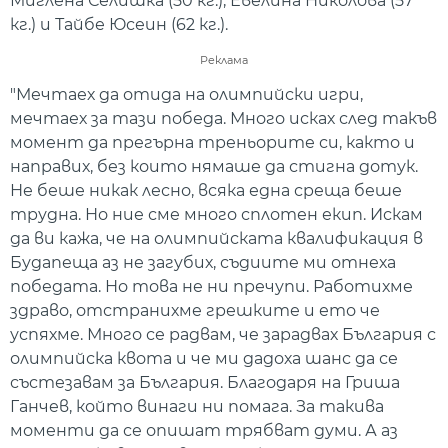
Миглена Селишка (50 кг.), Евелина Николова (57
кг.) и Тайбе Юсеин (62 кг.).
Реклама
"Мечтаех да отида на олимпийски игри,
мечтаех за тази победа. Много исках след такъв
момент да прегърна треньорите си, както и
направих, без които нямаше да стигна дотук.
Не беше никак лесно, всяка една среща беше
трудна. Но ние сме много сплотен екип. Искам
да ви кажа, че на олимпийската квалификация в
Будапеща аз не загубих, съдиите ми отнеха
победата. Но това не ни пречупи. Работихме
здраво, отстранихме грешките и ето че
успяхме. Много се радвам, че зарадвах България с
олимпийска квота и че ми дадоха шанс да се
състезавам за България. Благодаря на Гриша
Ганчев, който винаги ни помага. За такива
моменти да се опишат трябват думи. А аз