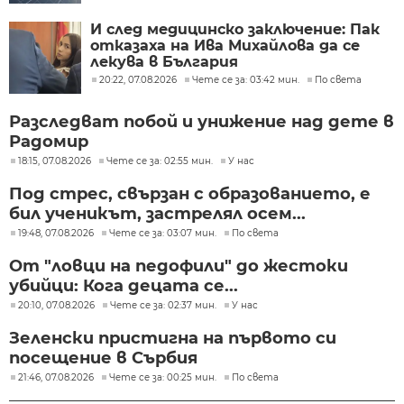
И след медицинско заключение: Пак
отказаха на Ива Михайлова да се
лекува в България
20:22, 07.08.2026
Чете се за: 03:42 мин.
По света
Разследват побой и унижение над дете в
Радомир
18:15, 07.08.2026
Чете се за: 02:55 мин.
У нас
Под стрес, свързан с образованието, е
бил ученикът, застрелял осем...
19:48, 07.08.2026
Чете се за: 03:07 мин.
По света
От "ловци на педофили" до жестоки
убийци: Кога децата се...
20:10, 07.08.2026
Чете се за: 02:37 мин.
У нас
Зеленски пристигна на първото си
посещение в Сърбия
21:46, 07.08.2026
Чете се за: 00:25 мин.
По света