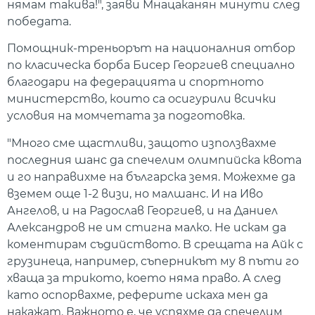
нямам такива!", заяви Мнацаканян минути след
победата.
Помощник-треньорът на националния отбор
по класическа борба Бисер Георгиев специално
благодари на федерацията и спортното
министерство, които са осигурили всички
условия на момчетата за подготовка.
"Много сме щастливи, защото използвахме
последния шанс да спечелим олимпийска квота
и го направихме на българска земя. Можехме да
вземем още 1-2 визи, но малшанс. И на Иво
Ангелов, и на Радослав Георгиев, и на Даниел
Александров не им стигна малко. Не искам да
коментирам съдийството. В срещата на Айк с
грузинеца, например, съперникът му 8 пъти го
хваща за трикото, което няма право. А след
като оспорвахме, реферите искаха мен да
накажат. Важното е, че успяхме да спечелим