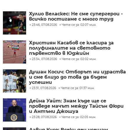
Хулио Веласкес: Не сме супергерои -
всичко постигаме с много труд
23:46, 07.08.2026
Чете се за: 02:07 мин.
Християн Касабов се класира за
полуфиналите на световното
първенство в Юджийн
23:34, 07.08.2026
Чете се за: 02:02 мин.
Душан Косич: Отборът ни израства
и сме близо до това да бъдем
успешни
23:31, 07.08.2026
Чете се за: 01:37 мин.
Дейна Уайт: Знам къде ще се
проведе мачът между Тайсън Фюри
и Антъни Джошуа
23:28, 07.08.2026
Чете се за: 02:05 мин.
Давид Кусо: Всеки ден усещам