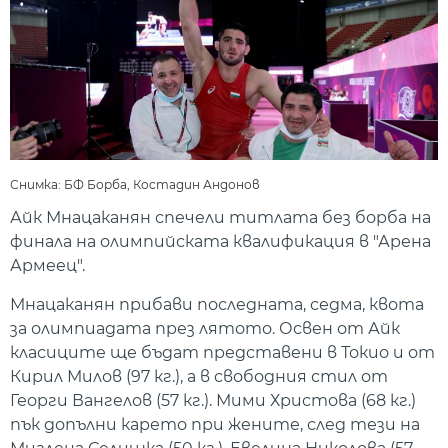
Снимка: БФ Борба, Костадин Андонов
Айк Мнацаканян спечели титлата без борба на
финала на олимпийската квалификация в "Арена
Армеец".
Мнацаканян прибави последната, седма, квота
за олимпиадата през лятото. Освен от Айк
класиците ще бъдат представени в Токио и от
Кирил Милов (97 кг.), а в свободния стил от
Георги Вангелов (57 кг.). Мими Христова (68 кг.)
пък допълни карето при жените, след тези на