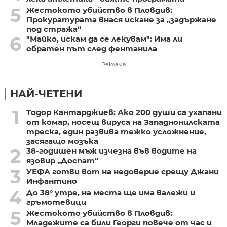
5
Жестокото убийство в Пловдив:
Прокуратурата внася искане за „задържане
под стража“
6
"Майко, искам да се лекувам": Има ли
обратен път след фентанила
Реклама
НАЙ-ЧЕТЕНИ
1
Тодор Кантарджиев: Ако 200 души са ухапани
от комар, носещ вируса на Западнонилската
треска, един развива тежко усложнение,
засягащо мозъка
2
38-годишен мъж изчезна във водите на
язовир „Доспат“
3
УЕФА готви вот на недоверие срещу Джани
Инфантино
4
До 38° утре, на места ще има валежи и
гръмотевици
5
Жестокото убийство в Пловдив:
Младежите са били Георги повече от час и