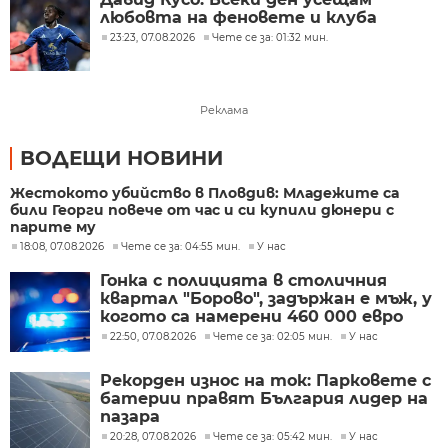
любовта на феновете и клуба
23:23, 07.08.2026
Чете се за: 01:32 мин.
Реклама
ВОДЕЩИ НОВИНИ
Жестокото убийство в Пловдив: Младежите са
били Георги повече от час и си купили дюнери с
парите му
18:08, 07.08.2026
Чете се за: 04:55 мин.
У нас
Гонка с полицията в столичния
квартал "Борово", задържан е мъж, у
когото са намерени 460 000 евро
22:50, 07.08.2026
Чете се за: 02:05 мин.
У нас
Рекорден износ на ток: Парковете с
батерии правят България лидер на
пазара
20:28, 07.08.2026
Чете се за: 05:42 мин.
У нас