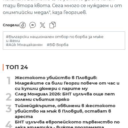
тази втора квота. Сега много се нуждаем и от
олимпийски медал", каза Георгиев.
Сподели
#Български национален отбор по борба за мъже
и жени
#Айк Мнацаканян
#БФ Борба
ТОП 24
1
Жестокото убийство в Пловдив:
Младежите са били Георги повече от час и
си купили дюнери с парите му
2
След Мондиал 2026: БНТ излъчва още пет
големи събития пряко
3
Тийнейджърите, обвинени в жестокото
убийство на мъж в Пловдив, остават в
ареста
4
БНТ излъчва европейското първенство по
лека атлетика - вижте програмата