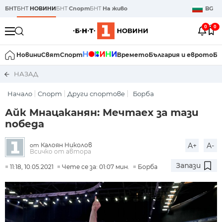
БНТ
БНТ
НОВИНИ
БНТ
Спорт
БНТ
На живо
BG
0
0
Новини
Свят
Спорт
Времето
България и еврото
Би
НАЗАД
Начало
Спорт
Други спортове
Борба
Айк Мнацаканян: Мечтаех за тази
победа
Калоян Николов
A+
A-
от
Всичко от автора
Запази
11:18, 10.05.2021
Чете се за: 01:07 мин.
Борба