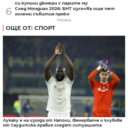
си купили дюнери с парите му
6
След Мондиал 2026: БНТ излъчва още пет
големи събития пряко
Реклама
ОЩЕ ОТ: СПОРТ
Лукаку е на изхода от Наполи, Фенербахче и клубове
от Саудитска Арабия следят ситуацията