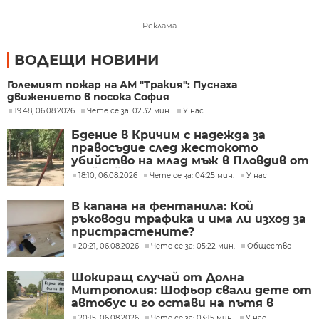
Реклама
ВОДЕЩИ НОВИНИ
Големият пожар на АМ "Тракия": Пуснаха
движението в посока София
19:48, 06.08.2026
Чете се за: 02:32 мин.
У нас
Бдение в Кричим с надежда за
правосъдие след жестокото
убийство на млад мъж в Пловдив от
тийнейджъри
18:10, 06.08.2026
Чете се за: 04:25 мин.
У нас
В капана на фентанила: Кой
ръководи трафика и има ли изход за
пристрастените?
20:21, 06.08.2026
Чете се за: 05:22 мин.
Общество
Шокиращ случай от Долна
Митрополия: Шофьор свали дете от
автобус и го остави на пътя в
жегата
20:15, 06.08.2026
Чете се за: 03:15 мин.
У нас