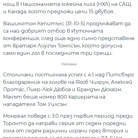
нощ в Националната хокейна лига (НХЛ) на САЩ
и Канада, който предложи цели 15 двубоя.
Вашингтон Кепитълс (31-10-5) продължават да
са най-добрият отбор в Източната
конференция, след още едно силно представяне
от вратаря Лоугън Томпсън, който допусна
само един гол в последните три срещи.
Реклама
Столичани постигнаха успех с 4:1 над Питсбърг
благодарение на голове на Якоб Чихрун, Алексей
Протас, Пиер-Люк Дюбоа и Брандън Дюхайм.
Мачът беше номер 800 кариерата на
нападателя Том Уилсън.
Монреал поведе с 3:0 през първия период, преди
Торонто да направи серия от седем поредни
гола от седем различни играчи през втория и