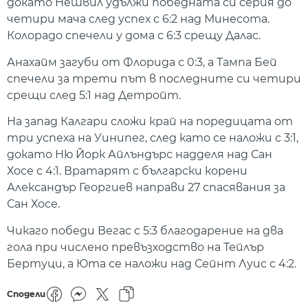
докато Нешвил удължи победната си серия до
четири мача след успех с 6:2 над Минесота.
Колорадо спечели у дома с 6:3 срещу Далас.
Анахайм загуби от Флорида с 0:3, а Тампа Бей
спечели за трети път в последните си четири
срещи след 5:1 над Детройт.
На запад Калгари сложи край на поредицата от
три успеха на Уинипег, след като се наложи с 3:1,
докато Ню Йорк Айлъндърс надделя над Сан
Хосе с 4:1. Вратарят с български корени
Александър Георгиев направи 27 спасявания за
Сан Хосе.
Чикаго победи Вегас с 5:3 благодарение на два
гола при числено превъзходство на Тейлър
Бертуци, а Юта се наложи над Сейнт Луис с 4:2.
Сподели