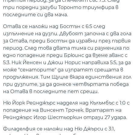
третия период, за да спечелят със 7:3. След
три поредни загуби Торонто триумфира в
последните си два мача.
Отава се наложи над Бостън с 6:5 след
изпълнение на дузпи. Двубоят започна с два гола
за Отава, преди Бостън да изравни през първия
период. След това двата тима си размениха по
едно попадение преди Брюинс да вземе аванс с
5:3. Ник Йенсен и Джош Норис направиха 5:5, за да
може "сенаторите" да изпратят срещата в
продължения. Тим Щуцле вкара единствения гол
при дузпите, за да донесе четвъртата победа
на Отава в последните пет срещи.
Ню Йорк Рейнджърс надделя над Кълъмбъс с 1:0 с
попадение на Винсент Трочек. Вратарят на
Рейнджърс Игор Шестьоркин отрази 27 удара.
Филаделфия се наложи над Ню Джърси с 3:1,