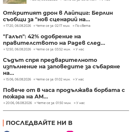
Откритият дрон в Лайпциг: Берлин
съобщи за "нов сценарий на...
17:20, 06.08.2026
Чете се за: 02:17 мин.
По света
"Галъп": 42% одобрение на
правителството на Радев след...
12:50, 06.08.2026
Чете се за: 03:52 мин.
У нас
Съдът спря предварителното
изпълнение на заповедите за събаряне
на...
15:06, 06.08.2026
Чете се за: 01:02 мин.
У нас
Повече от 8 часа продължава борбата с
пожара на АМ...
20:06, 06.08.2026
Чете се за: 01:50 мин.
У нас
ПОСЛЕДВАЙТЕ НИ В