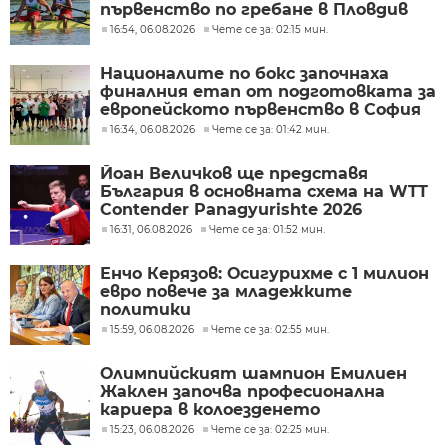
първенство по гребане в Пловдив
16:54, 06.08.2026
Чете се за: 02:15 мин.
Националите по бокс започнаха
финалния етап от подготовката за
европейското първенство в София
16:34, 06.08.2026
Чете се за: 01:42 мин.
Йоан Величков ще представя
България в основната схема на WTT
Contender Panagyurishte 2026
16:31, 06.08.2026
Чете се за: 01:52 мин.
Енчо Керязов: Осигурихме с 1 милион
евро повече за младежките
политики
15:59, 06.08.2026
Чете се за: 02:55 мин.
Олимпийският шампион Емилиен
Жаклен започва професионална
кариера в колоезденето
15:23, 06.08.2026
Чете се за: 02:25 мин.