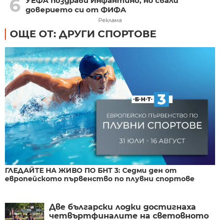
6
УЕФА поздрави Инфантино, но свали
доверието си от ФИФА
Реклама
ОЩЕ ОТ: ДРУГИ СПОРТОВЕ
ГЛЕДАЙТЕ НА ЖИВО ПО БНТ 3: Седми ден от
европейското първенство по плувни спортове
Две български лодки достигнаха
четвъртфиналите на световното