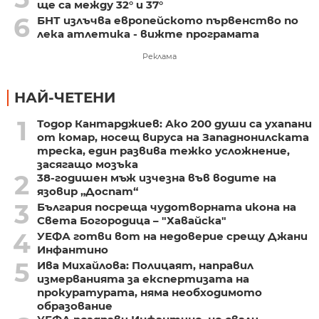
ще са между 32° и 37°
6
БНТ излъчва европейското първенство по
лека атлетика - вижте програмата
Реклама
НАЙ-ЧЕТЕНИ
1
Тодор Кантарджиев: Ако 200 души са ухапани
от комар, носещ вируса на Западнонилската
треска, един развива тежко усложнение,
засягащо мозъка
2
38-годишен мъж изчезна във водите на
язовир „Доспат“
3
България посреща чудотворната икона на
Света Богородица – "Хавайска"
4
УЕФА готви вот на недоверие срещу Джани
Инфантино
5
Ива Михайлова: Полицаят, направил
измерванията за експертизата на
прокуратурата, няма необходимото
образование