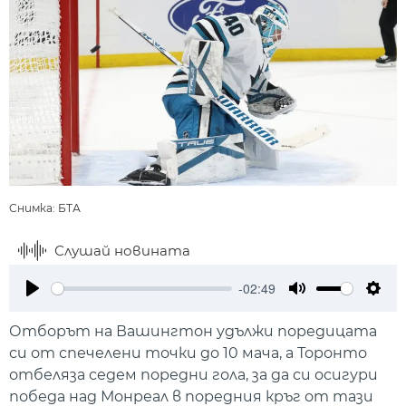
Снимка: БТА
Слушай новината
-02:49
Play
Mute
Setti
Отборът на Вашингтон удължи поредицата
си от спечелени точки до 10 мача, а Торонто
отбеляза седем поредни гола, за да си осигури
победа над Монреал в поредния кръг от тази