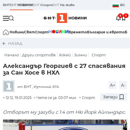
БНТ
БНТ
НОВИНИ
БНТ
Спорт
БНТ
На живо
BG
8
0
Новини
Свят
Спорт
Времето
България и еврото
Би
НАЗАД
Начало
Други спортове
Хокей
Зимни
Спорт
Александър Георгиев с 27 спасявания
за Сан Хосе в НХЛ
A+
A-
БНТ
от
, Източник: БТА
Запази
12:12, 19.01.2025
Чете се за: 03:07 мин.
Спорт
Отборът му загуби с 1:4 от Ню Йорк Айлъндърс.