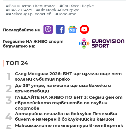
#Вашингтон Кепиталс
#Сан Хосе Шаркс
#НХЛ 2024/25
#Ню Йорк Айлендърс
#Александър Георгиев
#Торонто
Последвайте ни
Гледайте НА ЖИВО спорт
безплатно на:
ТОП 24
1
След Мондиал 2026: БНТ ще излъчи още пет
големи събития пряко
2
До 38° утре, на места ще има валежи и
гръмотевици
3
ГЛЕДАЙТЕ НА ЖИВО ПО БНТ 3: Седми ден от
европейското първенство по плувни
спортове
4
Лотарийна печалба на боклука: Печеливш
билет е намерен в боклукчийски камион
5
Максималните температури в четвъртък