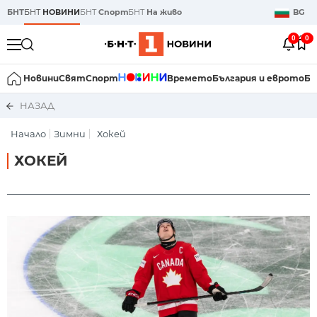
БНТ
БНТ
НОВИНИ
БНТ
Спорт
БНТ
На живо
BG
0
0
Новини
Свят
Спорт
Времето
България и еврото
Би
НАЗАД
Начало
Зимни
Хокей
ХОКЕЙ