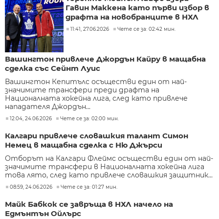
Гавин Маккена като първи избор в
драфта на новобранците в НХЛ
11:41, 27.06.2026
Чете се за: 02:42 мин.
Вашингтон привлече Джордън Кайру в мащабна
сделка със Сейнт Луис
Вашингтон Кепитълс осъществи един от най-
значимите трансфери преди драфта на
Националната хокейна лига, след като привлече
нападателя Джордън...
12:04, 24.06.2026
Чете се за: 02:00 мин.
Калгари привлече словашкия талант Симон
Немец в мащабна сделка с Ню Джърси
Отборът на Калгари Флеймс осъществи един от най-
значимите трансфери в Националната хокейна лига
това лято, след като привлече словашкия защитник...
08:59, 24.06.2026
Чете се за: 01:27 мин.
Майк Бабкок се завръща в НХЛ начело на
Едмънтън Ойлърс