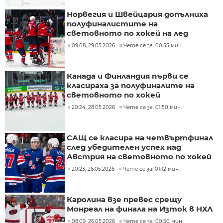
Норвегия и Швейцария допълниха
полуфиналистите на
световното по хокей на лед
09:08, 29.05.2026
Чете се за: 00:55 мин.
Канада и Финландия първи се
класираха за полуфиналите на
световното по хокей
20:24, 28.05.2026
Чете се за: 01:50 мин.
САЩ се класира на четвъртфинал
след убедителен успех над
Австрия на световното по хокей
20:23, 26.05.2026
Чете се за: 01:12 мин.
Каролина взе превес срещу
Монреал на финала на Изток в НХЛ
08:09, 26.05.2026
Чете се за: 00:50 мин.