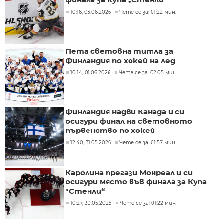
10:16, 03.06.2026
Чете се за: 01:22 мин.
Пета световна титла за
Финландия по хокей на лед
10:14, 01.06.2026
Чете се за: 02:05 мин.
Финландия надви Канада и си
осигури финал на световното
първенство по хокей
12:40, 31.05.2026
Чете се за: 01:57 мин.
Каролина прегази Монреал и си
осигури място във финала за Купа
"Стенли“
10:27, 30.05.2026
Чете се за: 01:22 мин.