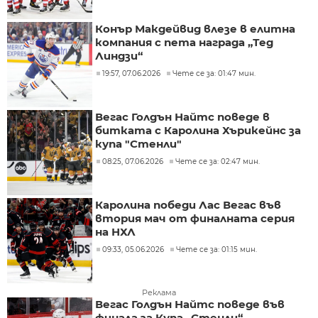
Конър Макдейвид влезе в елитна
компания с пета награда „Тед
Линдзи“
19:57, 07.06.2026
Чете се за: 01:47 мин.
Вегас Голдън Найтс поведе в
битката с Каролина Хърикейнс за
купа "Стенли"
08:25, 07.06.2026
Чете се за: 02:47 мин.
Каролина победи Лас Вегас във
втория мач от финалната серия
на НХЛ
09:33, 05.06.2026
Чете се за: 01:15 мин.
Реклама
Вегас Голдън Найтс поведе във
финала за Купа „Стенли“