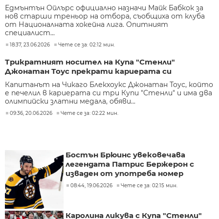
Едмънтън Ойлърс официално назначи Майк Бабкок за
нов старши треньор на отбора, съобщиха от клуба
от Националната хокейна лига. Опитният
специалист...
18:37, 23.06.2026
Чете се за: 02:12 мин.
Трикратният носител на Купа "Стенли"
Джонатан Тоус прекрати кариерата си
Капитанът на Чикаго Блекхоукс Джонатан Тоус, който
е печелил в кариерата си три Купи "Стенли" и има два
олимпийски златни медала, обяви...
09:36, 20.06.2026
Чете се за: 02:22 мин.
Бостън Брюинс увековечава
легендата Патрис Бержерон с
изваден от употреба номер
08:44, 19.06.2026
Чете се за: 02:15 мин.
Каролина ликува с Купа "Стенли"