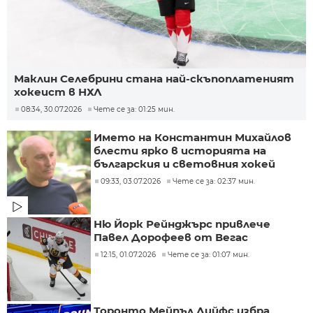
Маклин Селебрини стана най-скъпоплатеният
хокеист в НХЛ
08:34, 30.07.2026
Чете се за: 01:25 мин.
Името на Константин Михайлов
блести ярко в историята на
българския и световния хокей
09:33, 03.07.2026
Чете се за: 02:37 мин.
Ню Йорк Рейнджърс привлече
Павел Дорофеев от Вегас
12:15, 01.07.2026
Чете се за: 01:07 мин.
Торонто Мейпъл Лийфс избра