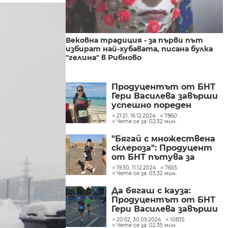
Вековна традиция - за първи път
избират най-хубавата, писана булка
"гелина" в Рибново
Продуцентът от БНТ
Гери Василева завърши
успешно пореден
маратон
21:21, 16.12.2024
7860
Чете се за: 02:32 мин.
"Бягай с множествена
склероза": Продуцент
от БНТ пътува за
Мексико за участие в
19:30, 11.12.2024
7655
Чете се за: 03:32 мин.
инициативата "Шест
маратона на шест
Да бягаш с кауза:
континента"
Продуцентът от БНТ
Гери Василева завърши
успешно първия от 6
20:52, 30.09.2024
10835
Чете се за: 02:35 мин.
международни