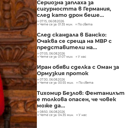
Сериозна заплаха за
през бюджета
сигурността в Германия,
след като дрон беше...
07:15, 06.08.2026
Чете се за: 01:35 мин.
По света
След скандала в Банско:
Очаква се среща на МВР с
представители на...
07:05, 06.08.2026
Чете се за: 01:07 мин.
У нас
Иран обяви сделка с Оман за
Ормузкия проток
07:30, 06.08.2026
Чете се за: 00:55 мин.
По света
Тихомир Безлов: Фентанилът
е толкова опасен, че човек
може да...
08:50, 06.08.2026
Чете се за: 04:35 мин.
У нас