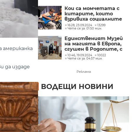
маратона
Кои са момчетата с
китарите, които
взривиха социалните
мрежи?
16:28, 23.09.2024
13299
Чете се за: 01:50 мин.
Единственият Музей
на магията в Европа,
а американка
сгушен в Родопите, с
нов дом до две години
10:46, 19.09.2024
10022
Чете се за: 04:57 мин.
(СНИМКИ)
и да издаде
Реклама
ВОДЕЩИ НОВИНИ