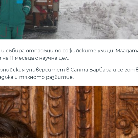
 и събира отпадъци по софийските улици. Младат
 11 месеца с научна цел.
орнийския университет в Санта Барбара и се готв
дъка и тяхното развитие.