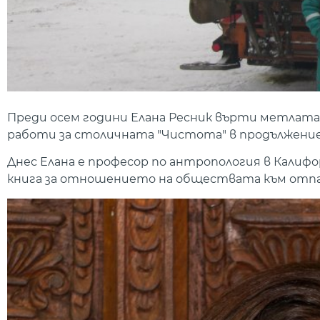
Преди осем години Елана Ресник върти метлата
работи за столичната "Чистота" в продължение на
Днес Елана е професор по антропология в Калиф
книга за отношението на обществата към отпа