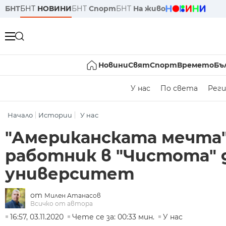
БНТ
БНТ
НОВИНИ
БНТ
Спорт
БНТ
На живо
Новини
Свят
Спорт
Времето
Бъ
У нас
По света
Реги
Начало
Истории
У нас
"Американската мечта"
работник в "Чистота" 
университет
от
Милен Атанасов
Всичко от автора
16:57, 03.11.2020
Чете се за: 00:33 мин.
У нас