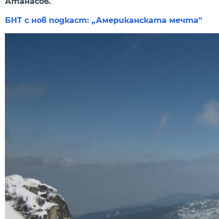
Атанасов.
БНТ с нов подкаст: „Американската мечта“