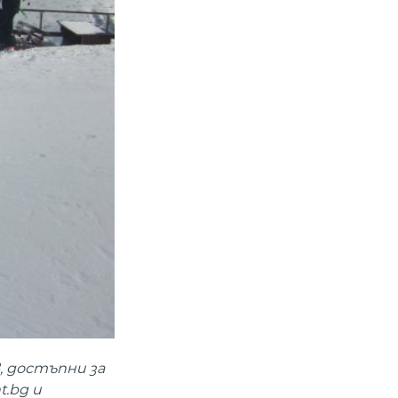
, достъпни за
t.bg и