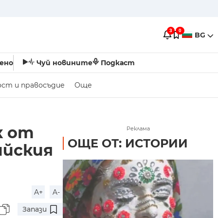
3
0
BG
ено
Чуй новините
Подкаст
ост и правосъдие
Още
к от
Реклама
ОЩЕ ОТ: ИСТОРИИ
ийския
A+
A-
Запази