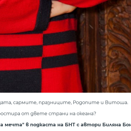
цата, сармите, празниците, Родопите и Витоша.
ростира от двете страни на океана?
а мечта" в подкаста на БНТ с автори Биляна Бо