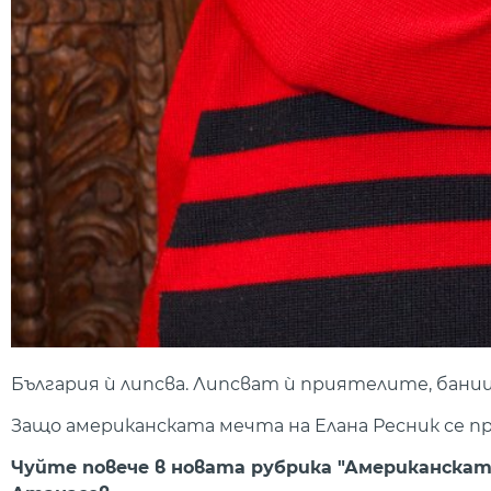
България ѝ липсва. Липсват ѝ приятелите, бани
Защо американската мечта на Елана Ресник се п
Чуйте повече в новата рубрика "Американскат