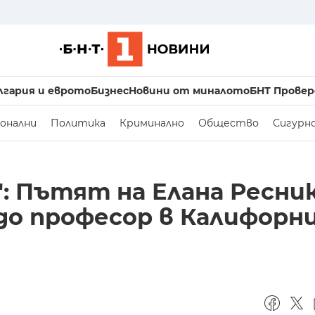
лгария и еврото
Бизнес
Новини от миналото
БНТ Провер
онални
Политика
Криминално
Общество
Сигурн
: Пътят на Елана Ресни
до професор в Калифорн