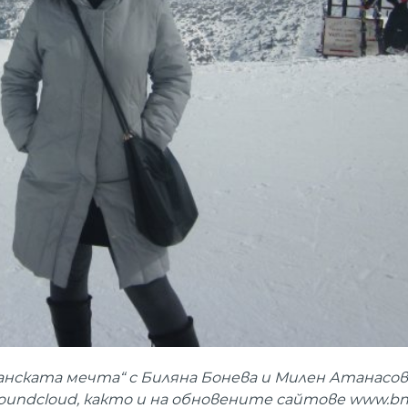
нската мечта“ с Биляна Бонева и Милен Атанасов
s, Soundcloud, както и на обновените сайтове www.bn