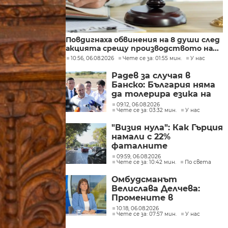
Повдигнаха обвинения на 8 души след
акцията срещу производството на...
10:56, 06.08.2026
Чете се за: 01:55 мин.
У нас
Радев за случая в
Банско: България няма
да толерира езика на
омразата
09:12, 06.08.2026
Чете се за: 03:32 мин.
У нас
"Визия нула": Как Гърция
намали с 22%
фаталните
катастрофи по
09:59, 06.08.2026
Чете се за: 10:42 мин.
По света
пътищата в страната
Омбудсманът
Велислава Делчева:
Промените в
трудовото
10:18, 06.08.2026
Чете се за: 07:57 мин.
У нас
законодателство не
могат да се правят