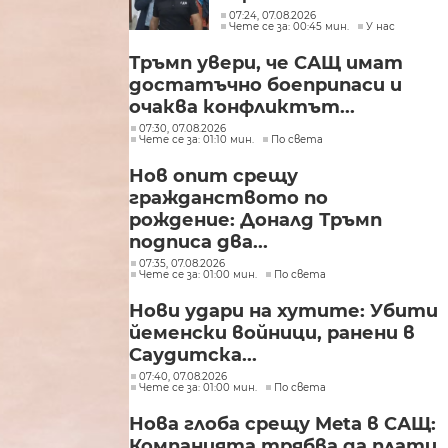
директор
07:24, 07.08.2026
Чете се за: 00:45 мин.
У нас
Тръмп увери, че САЩ имат
достатъчно боеприпаси и
очаква конфликтът...
07:30, 07.08.2026
Чете се за: 01:10 мин.
По света
Нов опит срещу
гражданството по
рождение: Доналд Тръмп
подписа два...
07:35, 07.08.2026
Чете се за: 01:00 мин.
По света
Нови удари на хутите: Убити
йеменски войници, ранени в
Саудитска...
07:40, 07.08.2026
Чете се за: 01:00 мин.
По света
Нова глоба срещу Meta в САЩ:
Компанията трябва да плати