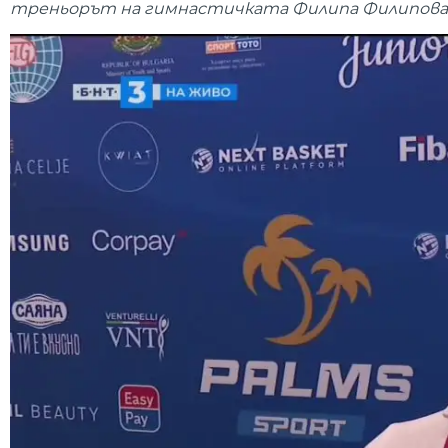
треньорът на гимнастичката Филипа Филипова