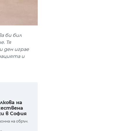
а би бил
е. Тя
и ден играе
рацията и
лкова на
жествена
ки в София
онна на обръч.