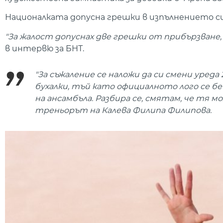
Националката допусна грешки в изпълнението си
"За жалост допуснах две грешки от прибързване, 
в интервю за БНТ.
"За съжаление се наложи да си смени уред
бухалки, тъй като официалното лого се беш
на ансамбъла. Разбира се, смятам, че тя мо
треньорът на Калева Филипа Филипова.