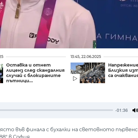
25
13:45, 22.06.2025
Оставка и отнет
Напрежени
лиценз след скандалния
Близкия изт
случай с блокираните
са очаквания
пътници...
-01:36
M
ясто във финала с бухалки на световното първен
8" в София.