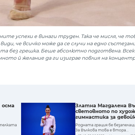
ите успехи е винаги труден. Така че мисля, че тов
 види, че всичко може да се случи на едно състезани
ята без грешка. Беше абсолютно подготвена. Всек
мното й желание да ги изиграе повлия на концент
 осма
Златна Магдалена Въ
световното по худо
гимнастика за девой
ителката
Родната грация бе безапелаци
За Вълкова това е втора...