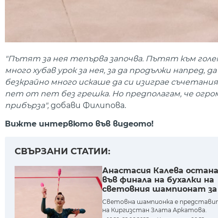
"Пътят за нея тепърва започва. Пътят към голем
много хубав урок за нея, за да продължи напред, да
безкрайно много искаше да си изиграе съчетани
пет от пет без грешка. Но предполагам, че огро
прибърза",
добави Филипова.
Вижте интервюто във видеото!
СВЪРЗАНИ СТАТИИ:
Анастасия Калева остана
във финала на бухалки на
световния шампионат за
девойки
Световна шампионка е представ
на Киргизстан Злата Аркатова.