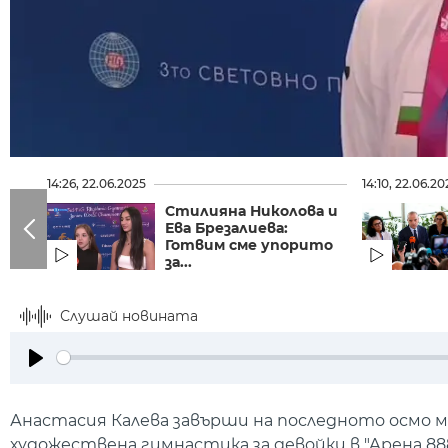
14:26, 22.06.2025
14:10, 22.06.20
Стилияна Николова и
Ева Брезалиева:
Готвим сме упорито
за...
Слушай новината
Play
Анастасия Калева завърши на последното осмо м
художествена гимнастика за девойки в "Арена 888