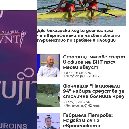
Две български лодки достигнаха
четвъртфиналите на световното
първенство по гребане в Пловдив
Стотици часове спорт
в ефира на БНТ през
месец август
09:10, 03.08.2026
Чете се за: 02:25 мин.
Фондация "Национали
94" набира средства за
столична болница чрез
благотворителен
12:49, 01.08.2026
Чете се за: 01:42 мин.
турнир по голф
Габриела Петрова:
Надявам се на
европейското