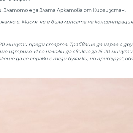
. Златото е за Злата Аркатова от Киргизстан.
жалко е. Мисля, че е била липсата на концентрация
а 20 минути преди старта. Трябваше да играе с дру
е изтрило. И се наложи да свикне за 15-20 минути 
жеше да се справи с тези бухалки, но прибърза", об