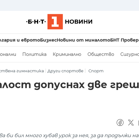
лгария и еврото
Бизнес
Новини от миналото
БНТ Провер
онални
Политика
Криминално
Общество
Сигурн
ствена гимнастика
Други спортове
Спорт
алост допуснах две гре
би бил много хубав урок за нея, за да продължи на