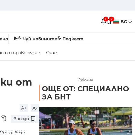
1
0
BG
ено
Чуй новините
Подкаст
ост и правосъдие
Още
шки от
Реклама
ОЩЕ ОТ: СПЕЦИАЛНО
ЗА БНТ
A+
A-
Запази
пред, каза