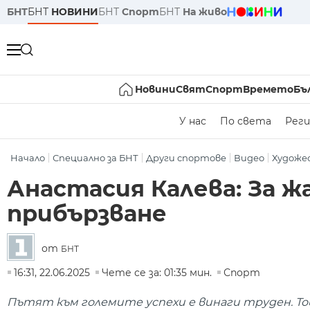
БНТ
БНТ
НОВИНИ
БНТ
Спорт
БНТ
На живо
Новини
Свят
Спорт
Времето
Бъ
У нас
По света
Реги
Начало
Специално за БНТ
Други спортове
Видео
Художе
Анастасия Калева: За ж
прибързване
от
БНТ
16:31, 22.06.2025
Чете се за: 01:35 мин.
Спорт
Пътят към големите успехи е винаги труден. Това 