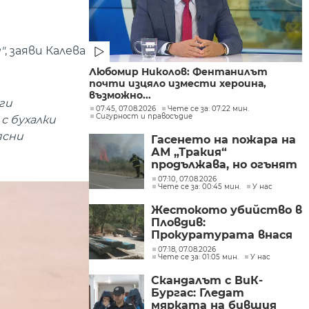
"
, заяви Калева
Любомир Николов: Фентанилът
почти изцяло измести хероина,
възможно...
ги
07:45, 07.08.2026
Чете се за: 07:22 мин.
Сигурност и правосъдие
с бухалки
ясни
Гасенето на пожара на
АМ „Тракия“
продължава, но огънят
е локализиран
07:10, 07.08.2026
Чете се за: 00:45 мин.
У нас
Жестокото убийство в
Пловдив:
Прокуратурата внася
искане „задържане под
07:18, 07.08.2026
Чете се за: 01:05 мин.
У нас
стража“
Скандалът с ВиК-
Бургас: Гледат
мярката на бившия