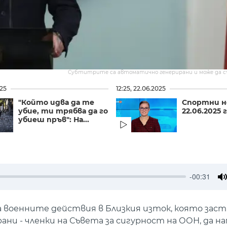
Субтитрите са автоматично генерирани и може да 
025
12:25, 22.06.2025
"Който идва да те
Спортни н
убие, ти трябва да го
22.06.2025 г.
убиеш пръв": На...
-00:31
M
а военните действия в Близкия изток, която зас
ни - членки на Съвета за сигурност на ООН, да 