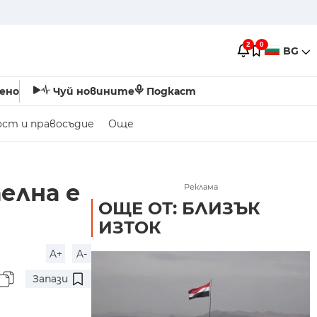
2
0
BG
ено
Чуй новините
Подкаст
ост и правосъдие
Още
елна е
Реклама
ОЩЕ ОТ: БЛИЗЪК
ИЗТОК
A+
A-
Запази