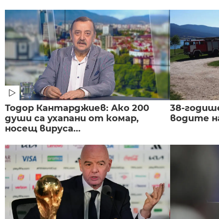
Тодор Кантарджиев: Ако 200
38-годиш
души са ухапани от комар,
водите н
носещ вируса...