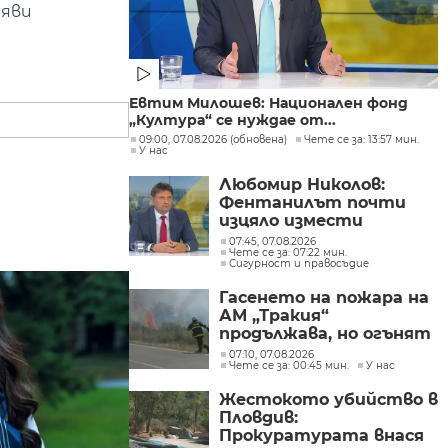
аяви
Евтим Милошев: Национален фонд
„Култура“ се нуждае от...
09:00, 07.08.2026 (обновена)
Чете се за: 13:57 мин.
У нас
Любомир Николов:
Фентанилът почти
изцяло измести
хероина, възможно е
07:45, 07.08.2026
Чете се за: 07:22 мин.
разбитата
Сигурност и правосъдие
лаборатория да е
единствената у нас
Гасенето на пожара на
АМ „Тракия“
продължава, но огънят
е локализиран
07:10, 07.08.2026
Чете се за: 00:45 мин.
У нас
Жестокото убийство в
Пловдив:
Прокуратурата внася