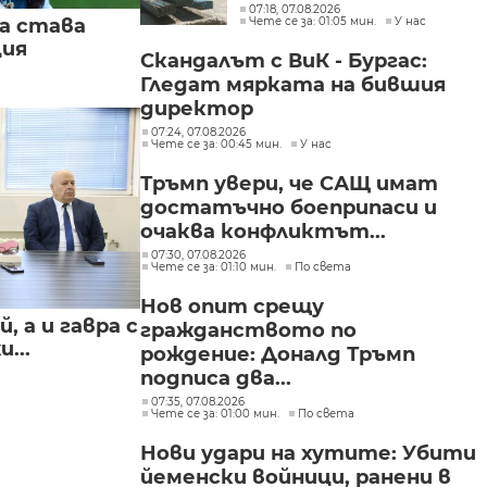
искане „задържане под
07:18, 07.08.2026
Чете се за: 01:05 мин.
У нас
а става
стража“
ция
Скандалът с ВиК - Бургас:
Гледат мярката на бившия
директор
07:24, 07.08.2026
Чете се за: 00:45 мин.
У нас
Тръмп увери, че САЩ имат
достатъчно боеприпаси и
очаква конфликтът...
07:30, 07.08.2026
Чете се за: 01:10 мин.
По света
Нов опит срещу
, а и гавра с
гражданството по
...
рождение: Доналд Тръмп
подписа два...
07:35, 07.08.2026
Чете се за: 01:00 мин.
По света
Нови удари на хутите: Убити
йеменски войници, ранени в