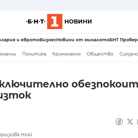
лгария и еврото
Бизнес
Новини от миналото
БНТ Провер
онални
Политика
Криминално
Общество
Сигурн
ключително обезпокоит
 изток
призова той