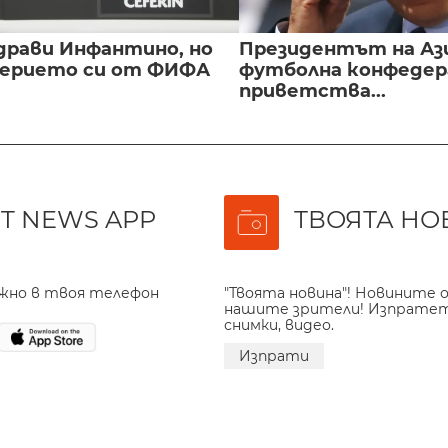
драви Инфантино, но
Президентът на А
верието си от ФИФА
футболна конфедер
приветства...
T NEWS APP
ТВОЯТА НО
ажно в твоя телефон
"Твоята новина"! Новините о
нашите зрители! Изпрате
снимки, видео.
Изпрати