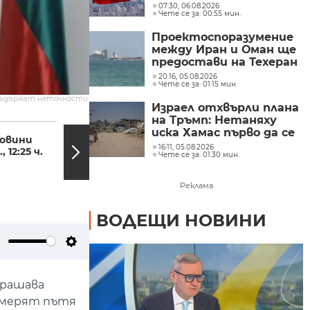
07:30, 06.08.2026
Чете се за: 00:55 мин.
Проектоспоразумение
между Иран и Оман ще
предостави на Техеран
контрола над кораби,
20:16, 05.08.2026
Чете се за: 01:15 мин.
влизащи в Персийския
залив?
съдържат неточности.
Израел отхвърли плана
на Тръмп: Нетаняху
12:08, 22.06.2025
11:42,
иска Хамас първо да се
овини
22 юни в 2.47 ч.:
разоръжи
16:11, 05.08.2026
, 12:25 ч.
Решаващ ден за
Чете се за: 01:30 мин.
бъдещето на Близкия
изток (ОБЗОР)
Реклама
ВОДЕЩИ НОВИНИ
ute
Settings
трашава
намерят пътя