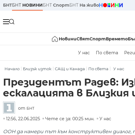
БНТ
БНТ
НОВИНИ
БНТ
Спорт
БНТ
На живо
Новини
Свят
Спорт
Времето
Бъ
У нас
По света
Реги
Начало
Близък изток
САЩ и Канада
По света
У нас
Президентът Радев: Из
ескалацията в Близкия
от
БНТ
12:56, 22.06.2025
Чете се за: 00:25 мин.
У нас
ООН да намери път към конструктивен диалог, 