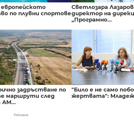
 европейското
Светлозара Лазаров
во по плувни спортове
директор на дирек
„Програмно...
ично задръстване по
"Било е не само побой
е маршрути след
жертвата": Младежи
 АМ...
Реклама