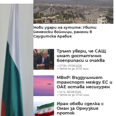
Нови удари на хутите: Убити
йеменски войници, ранени в
Саудитска Арабия
Тръмп увери, че САЩ
имат достатъчно
боеприпаси и очаква
конфликтът с Иран да
07:30, 07.08.2026
Чете се за: 01:10 мин.
приключи скоро
МВнР: Въздушният
транспорт между ЕС и
ОАЕ остава несигурен
14:14, 06.08.2026
Чете се за: 01:42 мин.
Иран обяви сделка с
Оман за Ормузкия
проток