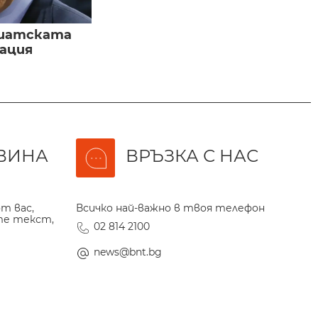
зиатската
ация
ВИНА
ВРЪЗКА С НАС
т вас,
Всичко най-важно в твоя телефон
те текст,
02 814 2100
news@bnt.bg