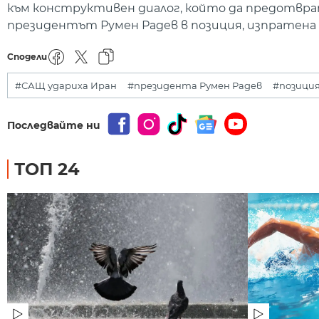
към конструктивен диалог, който да предотвра
президентът Румен Радев в позиция, изпратена
Сподели
#САЩ удариха Иран
#президента Румен Радев
#позици
Последвайте ни
ТОП 24