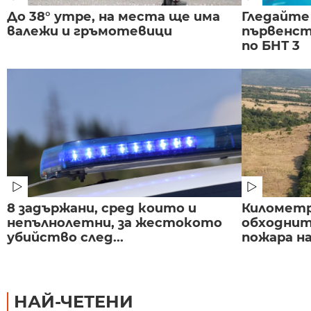
До 38° утре, на места ще има
Гледайте
валежи и гръмотевици
първенст
по БНТ 3
8 задържани, сред които и
Километр
непълнолетни, за жестокото
обходнит
убийство след...
пожара на
НАЙ-ЧЕТЕНИ