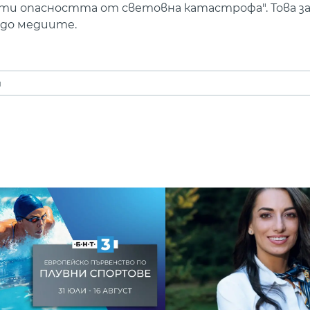
ти опасността от световна катастрофа". Това з
 до медиите.
я