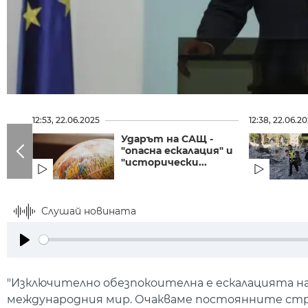
12:53, 22.06.2025
12:38, 22.06.2
Ударът на САЩ -
"опасна ескалация" и
"исторически...
Слушай новината
Play
"Изключително обезпокоителна е ескалацията н
международния мир. Очакваме постоянните стра