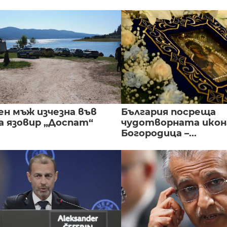
ен мъж изчезна във
България посреща
а язовир „Доспат“
чудотворната икон
Богородица –...