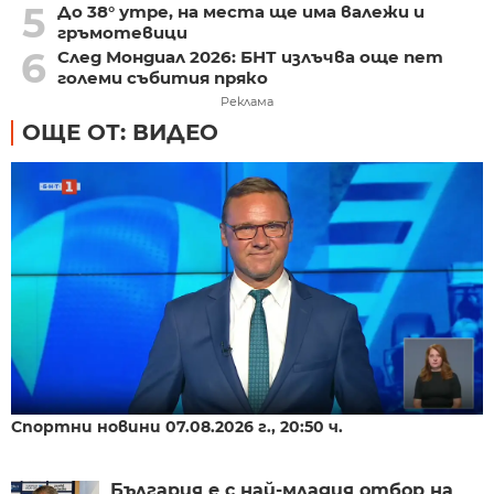
5
До 38° утре, на места ще има валежи и
гръмотевици
6
След Мондиал 2026: БНТ излъчва още пет
големи събития пряко
Реклама
ОЩЕ ОТ: ВИДЕО
Спортни новини 07.08.2026 г., 20:50 ч.
България е с най-младия отбор на