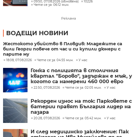
09:50, 07.08.2026 (обновена)
10226
Чете се за: 06:12 мин.
Реклама
ВОДЕЩИ НОВИНИ
Жестокото убийство в Пловдив: Младежите са
били Георги повече от час и си купили дюнери с
парите му
18:08, 07.08.2026
Чете се за: 04:55 мин.
У нас
Гонка с полицията в столичния
квартал "Борово", задържан е мъж, у
когото са намерени 460 000 евро
22:50, 07.08.2026
Чете се за: 02:05 мин.
У нас
Рекорден износ на ток: Парковете с
батерии правят България лидер на
пазара
20:28, 07.08.2026
Чете се за: 05:42 мин.
У нас
И след медицинско заключение: Пак