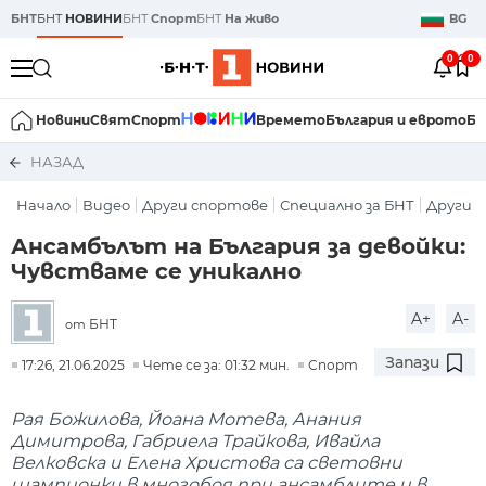
БНТ
БНТ
НОВИНИ
БНТ
Спорт
БНТ
На живо
BG
0
0
Новини
Свят
Спорт
Времето
България и еврото
Би
НАЗАД
Начало
Видео
Други спортове
Специално за БНТ
Други 
Ансамбълът на България за девойки:
Чувстваме се уникално
A+
A-
БНТ
от
Запази
17:26, 21.06.2025
Чете се за: 01:32 мин.
Спорт
Рая Божилова, Йоана Мотева, Анания
Димитрова, Габриела Трайкова, Ивайла
Велковска и Елена Христова са световни
шампионки в многобоя при ансамблите и в