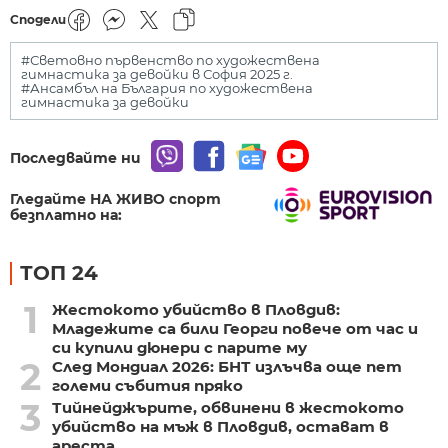
Сподели
#Световно първенство по художествена
гимнастика за девойки в София 2025 г.
#Ансамбъл на България по художествена
гимнастика за девойки
Последвайте ни
Гледайте НА ЖИВО спорт
безплатно на:
ТОП 24
1
Жестокото убийство в Пловдив:
Младежите са били Георги повече от час и
си купили дюнери с парите му
2
След Мондиал 2026: БНТ излъчва още пет
големи събития пряко
3
Тийнейджърите, обвинени в жестокото
убийство на мъж в Пловдив, остават в
ареста