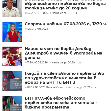
европейското първенство по водна
топка за мъже до 20 години
13:33, 07.08.2026
Чете се за: 01:32 мин.
Спортни новини 07.08.2026 г., 12:30 ч.
12:30, 07.08.2026
Националът по борба Дейвид
Димитров е уличен в употреба на
допинг
11:20, 07.08.2026
Чете се за: 00:50 мин.
Гледайте световното първенство
по художествена гимнастика в
ефира на БНТ 1 и БНТ 3
09:55, 07.08.2026 (обновена)
Чете се за: 01:07 мин.
БНТ излъчва европейското
първенство по лека атлетика -
вижте програмата