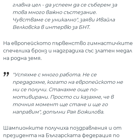
главна цел - да успеем да се съберем за
това много важно състезание.
Чувстваме се уникално", заяви Ивайла
Велковска в интервю за БНТ.
На европейското първенство гимнастичките
спечелиха бронз и надградиха със златен медал
на родна земя.
"Успяхме с много работа. Не се
предадохме, когато на европейското не
ни се получи. Станахме още по-
мотивирани. Просто си казахме, че в
точния момент ще стане и ще го
направим", допълни Рая Божилова.
Шампионките получиха поздравления и от
президента на Българската федерация по