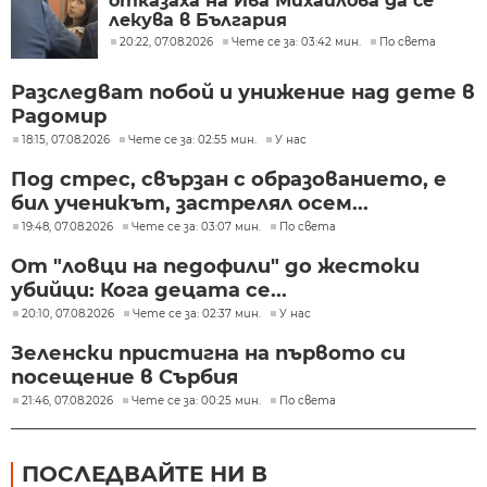
отказаха на Ива Михайлова да се
лекува в България
20:22, 07.08.2026
Чете се за: 03:42 мин.
По света
Разследват побой и унижение над дете в
Радомир
18:15, 07.08.2026
Чете се за: 02:55 мин.
У нас
Под стрес, свързан с образованието, е
бил ученикът, застрелял осем...
19:48, 07.08.2026
Чете се за: 03:07 мин.
По света
От "ловци на педофили" до жестоки
убийци: Кога децата се...
20:10, 07.08.2026
Чете се за: 02:37 мин.
У нас
Зеленски пристигна на първото си
посещение в Сърбия
21:46, 07.08.2026
Чете се за: 00:25 мин.
По света
ПОСЛЕДВАЙТЕ НИ В