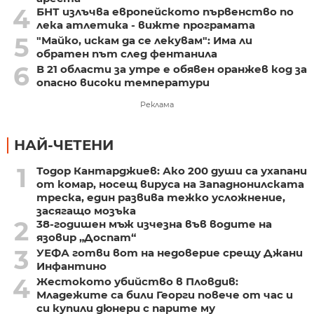
4
БНТ излъчва европейското първенство по
лека атлетика - вижте програмата
5
"Майко, искам да се лекувам": Има ли
обратен път след фентанила
6
В 21 области за утре е обявен оранжев код за
опасно високи температури
Реклама
НАЙ-ЧЕТЕНИ
1
Тодор Кантарджиев: Ако 200 души са ухапани
от комар, носещ вируса на Западнонилската
треска, един развива тежко усложнение,
засягащо мозъка
2
38-годишен мъж изчезна във водите на
язовир „Доспат“
3
УЕФА готви вот на недоверие срещу Джани
Инфантино
4
Жестокото убийство в Пловдив:
Младежите са били Георги повече от час и
си купили дюнери с парите му