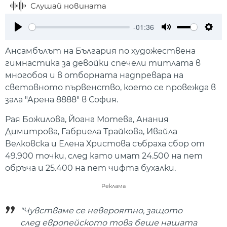
Слушай новината
-01:36
Play
Mute
Setti
Ансамбълът на България по художествена
гимнастика за девойки спечели титлата в
многобоя и в отборната надпревара на
световното първенство, което се провежда в
зала "Арена 8888" в София.
Рая Божилова, Йоана Мотева, Анания
Димитрова, Габриела Трайкова, Ивайла
Велковска и Елена Христова събраха сбор от
49.900 точки, след като имат 24.500 на пет
обръча и 25.400 на пет чифта бухалки.
Реклама
"Чувстваме се невероятно, защото
след европейското това беше нашата