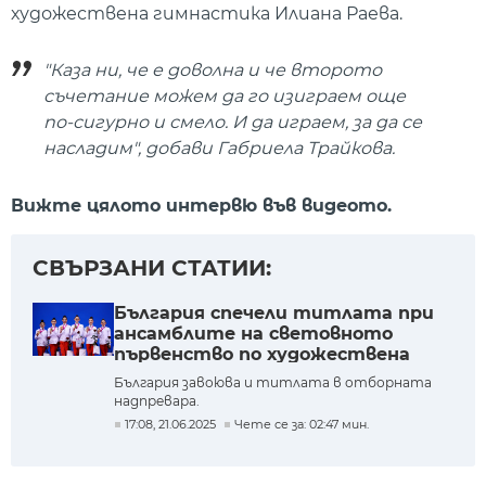
художествена гимнастика Илиана Раева.
"Каза ни, че е доволна и че второто
съчетание можем да го изиграем още
по-сигурно и смело. И да играем, за да се
насладим", добави Габриела Трайкова.
Вижте цялото интервю във видеото.
СВЪРЗАНИ СТАТИИ:
България спечели титлата при
ансамблите на световното
първенство по художествена
гимнастика за девойки
България завоюва и титлата в отборната
надпревара.
17:08, 21.06.2025
Чете се за: 02:47 мин.