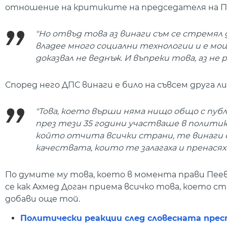
отношение на критиките на председателя на П
"Но отвъд това аз винаги съм се стремял 
владее много социални технологии и е мо
доказвал не веднъж. И въпреки това, аз не
Според него ДПС винаги е било на съвсем друга л
"Това, което върши няма нищо общо с публ
през тези 35 години участваше в политика
който отчита всички страни, те винаги са
качествата, които те залагаха и пренасях
По думите му това, което в момента прави Пеевс
се как Ахмед Доган приема всичко това, което с
добави още той.
Политически реакции след словесната прес