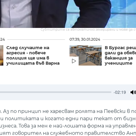
Субтитрите са автоматично генерирани и може да 
024
07:39, 30.01.2024
След случаите на
В Бургас ре
агресия - повече
дали да обя
полиция ще има в
ваканция за
училищата във Варна
учениците
-02:19
M
. Аз по принцип не харесвам ролята на Пеевски в 
са и политиката и когато едни пари текат от бизн
неса. Това за мен е най-лошата форма на управлен
ят говорител на служебното правителство Ант