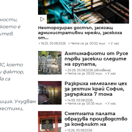
жности,
 което е
Неоторозиран достъп, засягащ
административни мрежи, засякоха
утев.
от...
16:25, 05.08.2026
Чете се за: 00:52 мин.
У нас
Антимафиоти от Русе
първи засекли следите
на групата,
ПС, което
произвеждала
20:29, 05.08.2026 (обновена)
и фактор,
Чете се за: 05:02 мин.
У нас
фентанил в София
а са
Разкриха нелегален цех
за зехтин край София,
задържаха 7 тона
продукт без марка
14:59, 05.08.2026
иция. Учудвам
Чете се за: 00:35 мин.
У нас
вместими,
Сметната палата
образува производство
за конфликт на
интереси при Делян
15:26, 05.08.2026