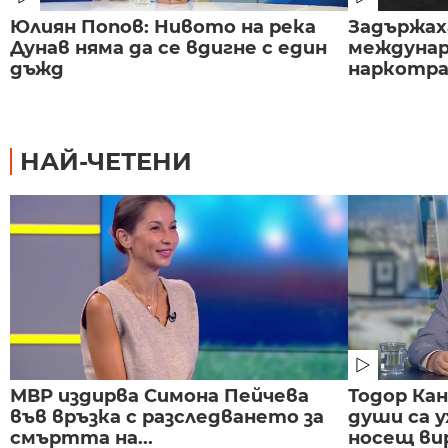
Юлиян Попов: Нивото на река
Задържаха
Дунав няма да се вдигне с един
междунар
дъжд
наркотраф
НАЙ-ЧЕТЕНИ
МВР издирва Симона Пейчева
Тодор Ка
във връзка с разследването за
души са у
смъртта на...
носещ вир