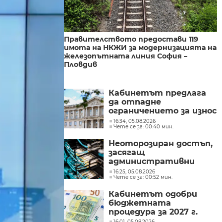
Правителството предостави 119
имота на НКЖИ за модернизацията на
железопътната линия София –
Пловдив
Кабинетът предлага
да отпадне
ограничението за износ
на нефтопродукти за
16:34, 05.08.2026
Чете се за: 00:40 мин.
ЕС
Неоторозиран достъп,
засягащ
административни
мрежи, засякоха от
16:25, 05.08.2026
Чете се за: 00:52 мин.
Министерството на
иновациите
Кабинетът одобри
бюджетната
процедура за 2027 г.
16:01, 05.08.2026