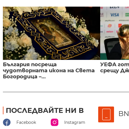
България посреща
УЕФА гот
чудотворната икона на Света
срещу Дж
Богородица –...
ПОСЛЕДВАЙТЕ НИ В
BN
Facebook
Instagram