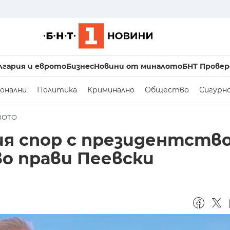
лгария и еврото
Бизнес
Новини от миналото
БНТ Провер
онални
Политика
Криминално
Общество
Сигурн
ВОТО
ия спор с президентств
во прави Пеевски