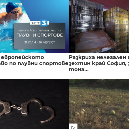
 европейското
Разкриха нелегален 
во по плувни спортове
зехтин край София, 
тона...