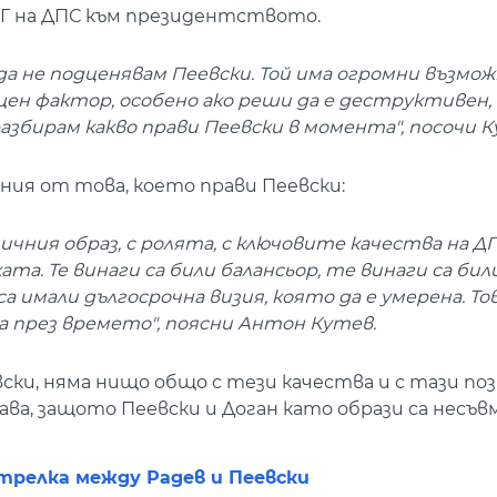
Г на ДПС към президентството.
да не подценявам Пеевски. Той има огромни възмо
щен фактор, особено ако реши да е деструктивен,
 разбирам какво прави Пеевски в момента", посочи К
иния от това, което прави Пеевски:
ичния образ, с ролята, с ключовите качества на Д
та. Те винаги са били балансьор, те винаги са бил
 имали дългосрочна визия, която да е умерена. Тов
а през времето", поясни Антон Кутев.
ки, няма нищо общо с тези качества и с тази поз
тава, защото Пеевски и Доган като образи са несъ
трелка между Радев и Пеевски