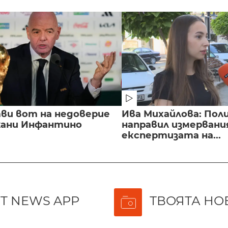
ви вот на недоверие
Ива Михайлова: Пол
ани Инфантино
направил измервани
експертизата на...
T NEWS APP
ТВОЯТА НО