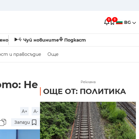
0
0
BG
ено
Чуй новините
Подкаст
ост и правосъдие
Още
ото: Не
Реклама
ОЩЕ ОТ: ПОЛИТИКА
A+
A-
Запази