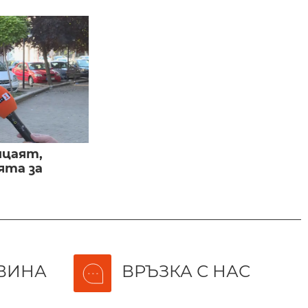
ицаят,
ята за
ВИНА
ВРЪЗКА С НАС