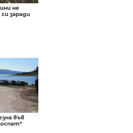
ини не
си заради
езна във
Доспат“