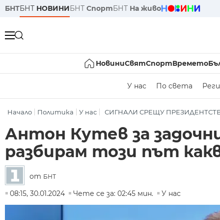
БНТ
БНТ
НОВИНИ
БНТ
Спорт
БНТ
На живо
Новини
Свят
Спорт
Времето
Бъ
У нас
По света
Реги
Начало
Политика
У нас
СИГНАЛИ СРЕЩУ ПРЕЗИДЕНТСТ
Антон Кутев за задочн
разбирам този път как
от
БНТ
08:15, 30.01.2024
Чете се за: 02:45 мин.
У нас