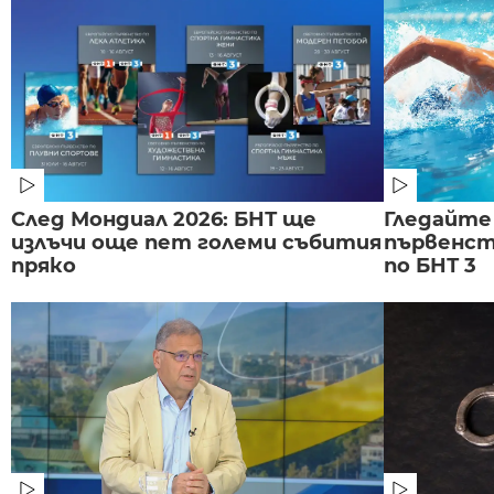
След Мондиал 2026: БНТ ще
Гледайте
излъчи още пет големи събития
първенст
пряко
по БНТ 3