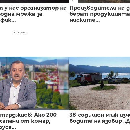
 у нас организатор на
Производители на д
одна мрежа за
берат продукцията 
ик...
ниските...
Реклама
нтарджиев: Ако 200
38-годишен мъж изч
хапани от комар,
водите на язовир „
уса...