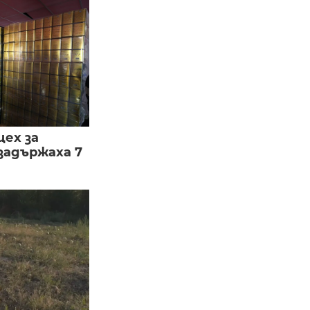
цех за
задържаха 7