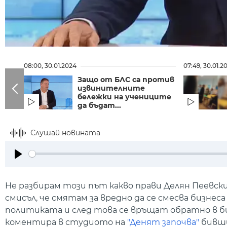
08:00, 30.01.2024
07:49, 30.01.2
Защо от БЛС са против
извинителните
бележки на учениците
да бъдат...
Слушай новината
Play
Не разбирам този път какво прави Делян Пеевски
смисъл, че смятам за вредно да се смесва бизне
политиката и след това се връщат обратно в биз
коментира в студиото на
"Денят започва"
бивши