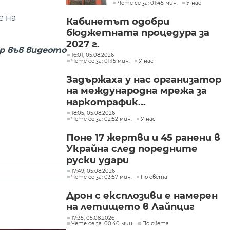
Чете се за: 01:45 мин.
У нас
Пеевски
е на
Кабинетът одобри
бюджетната процедура за
2027 г.
р във видеото
16:01, 05.08.2026
Чете се за: 01:15 мин.
У нас
Задържаха у нас организатор
на международна мрежа за
наркотрафик...
18:05, 05.08.2026
Чете се за: 02:52 мин.
У нас
Поне 17 жертви и 45 ранени в
Украйна след поредните
руски удари
17:49, 05.08.2026
Чете се за: 03:57 мин.
По света
Дрон с експлозиви е намерен
на летището в Лайпциг
17:35, 05.08.2026
Чете се за: 00:40 мин.
По света