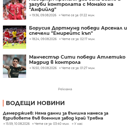
загуби контролата с Монако на
"Анфийлд"
19:36, 09.08.2026
Чете се за: 01:22 мин.
Борусия Дортмунд победи Арсенал и
спечели "Емирейтс къп"
18:24, 09.08.2026
Чете се за: 02:17 мин.
Манчестър Сити победи Атлетико
Мадрид в контрола
16:50, 09.08.2026
Чете се за: 01:27 мин.
Реклама
ВОДЕЩИ НОВИНИ
Демерджиев: Няма данни за външна намеса за
взривовете във военния завод край Трявна
15:59, 10.08.2026
Чете се за: 03:40 мин.
У нас