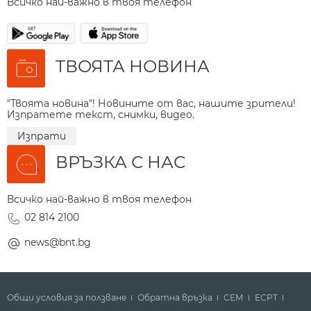
Всичко най-важно в твоя телефон
ТВОЯТА НОВИНА
"Твоята новина"! Новините от вас, нашите зрители!
Изпратете текст, снимки, видео.
Изпрати
ВРЪЗКА С НАС
Всичко най-важно в твоя телефон
02 814 2100
news@bnt.bg
Общи условия за ползване
Обратна връзка
СЕМ
ECPT