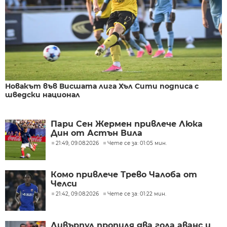
Новакът във Висшата лига Хъл Сити подписа с
шведски национал
Пари Сен Жермен привлече Люка
Дин от Астън Вила
21:49, 09.08.2026
Чете се за: 01:05 мин.
Комо привлече Трево Чалоба от
Челси
21:42, 09.08.2026
Чете се за: 01:22 мин.
Ливърпул пропиля два гола аванс и