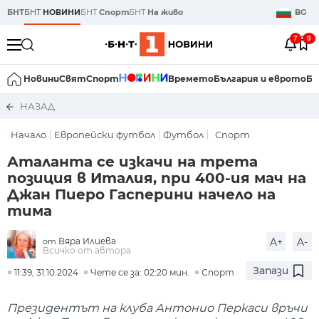
БНТ
БНТ
НОВИНИ
БНТ
Спорт
БНТ
На живо
BG
7
0
Новини
Свят
Спорт
Времето
България и еврото
Би
НАЗАД
Начало
Европейски футбол
Футбол
Спорт
Аталанта се изкачи на трета
позиция в Италия, при 400-ия мач на
Джан Пиеро Гасперини начело на
тима
Вяра Илиева
A+
A-
от
Всичко от автора
Запази
11:39, 31.10.2024
Чете се за: 02:20 мин.
Спорт
Президентът на клуба Антонио Перкаси връчи