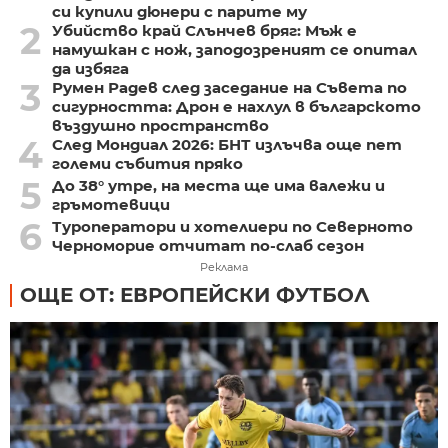
си купили дюнери с парите му
2
Убийство край Слънчев бряг: Мъж е
намушкан с нож, заподозреният се опитал
да избяга
3
Румен Радев след заседание на Съвета по
сигурността: Дрон е нахлул в българското
въздушно пространство
4
След Мондиал 2026: БНТ излъчва още пет
големи събития пряко
5
До 38° утре, на места ще има валежи и
гръмотевици
6
Туроператори и хотелиери по Северното
Черноморие отчитат по-слаб сезон
Реклама
ОЩЕ ОТ: ЕВРОПЕЙСКИ ФУТБОЛ