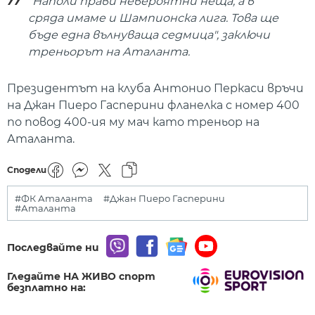
"Наполи прави невероятни неща, а в
сряда имаме и Шампионска лига. Това ще
бъде една вълнуваща седмица", заключи
треньорът на Аталанта.
Президентът на клуба Антонио Перкаси връчи
на Джан Пиеро Гасперини фланелка с номер 400
по повод 400-ия му мач като треньор на
Аталанта.
Сподели
#ФК Аталанта
#Джан Пиеро Гасперини
#Аталанта
Последвайте ни
Гледайте НА ЖИВО спорт
безплатно на: