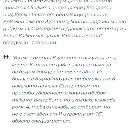
„Може би бяхме малко уморени, особено по
крилата. Свежата енергия през второто
полувреме беше от решаващо значение.
Доволен съм от Дзаниоло, който направи много
добър мач. Самарджич и Дзапакоста отбелязаха.
Беше важен мач за нас в шампионата“,
продължи Гасперини.
"Бяхме солидни в защита и полузащита,
което винаги ни дава сила и ни помага
да бъдем конкурентноспособни. Не
винаги е възможно да се отбележи гол в
началото на мача. Съперникът ни
придоби увереност с хода на двубоя,
така че, резервите ни изиграха ключова
роля. А, това означава, че отборът ни
не е съставен от 11 играчи, а от 16",
обясни специалистът.