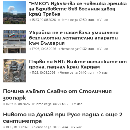
"ЕМКО": Изключва се човешка грешка
за взривовете във военния завод
край Трявна
15:23, 10.08.2026
Чете се за: 01:50 мин.
У нас
Украйна не е насочвала умишлено
безпилотни летателни апарати
към България
17:06, 10.08.2026
Чете се за: 01:32 мин.
У нас
Първо по БНТ: Вижте останките от
дрона, паднал край Кардам
11:25, 10.08.2026
Чете се за: 01:40 мин.
У нас
Почина лъвът Славчо от Столичния
зоопарк
14:57, 10.08.2026
Чете се за: 00:27 мин.
У нас
Нивото на Дунав при Русе падна с още 2
сантиметра
10:15, 10.08.2026
Чете се за: 01:00 мин.
У нас