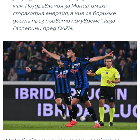
мач. Поздравления за Монца, имаха
страхотна енергия, а ние се борихме
доста през първото полувреме",
каза
Гасперини пред DAZN.