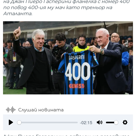
на Джан Пиеро Гасперини фланелка с номер 400
по повод 400-ия му мач като треньор на
Аталанта.
Слушай новината
-02:15
Play
Mute
Setti