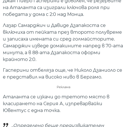
Джан Пиеро Гасперини е доволен, че резервите
на Аталанта са изиграли ключова роля при
победата у дома с 2:0 над Монца.
Лазар Самарджич и Давиде Дзапакоста се
включиха от пейката през второто полувреме
и записаха имената си сред голмайсторите.
Самарджич изведе домакините напред в 70-ата
минута, а в 88-ата Дзапакоста оформи
крайното 2:0.
Гасперини отбеляза още, че Николо Дзаниоло се
е представил на високо ниво в Бергамо.
Реклама
Аталанта се изкачи до третото място в
класирането на Серия А, изпреварвайки
Ювентус с една точка.
„Определено беше предизвикателен