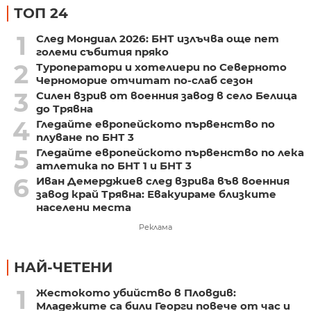
ТОП 24
1
След Мондиал 2026: БНТ излъчва още пет
големи събития пряко
2
Туроператори и хотелиери по Северното
Черноморие отчитат по-слаб сезон
3
Силен взрив от военния завод в село Белица
до Трявна
4
Гледайте европейското първенство по
плуване по БНТ 3
5
Гледайте европейското първенство по лека
атлетика по БНТ 1 и БНТ 3
6
Иван Демерджиев след взрива във военния
завод край Трявна: Евакуираме близките
населени места
Реклама
НАЙ-ЧЕТЕНИ
1
Жестокото убийство в Пловдив:
Младежите са били Георги повече от час и